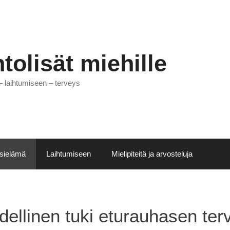
tolisät miehille
 – laihtumiseen – terveys
sielämä
Laihtumiseen
Mielipiteitä ja arvosteluja
dellinen tuki eturauhasen ter