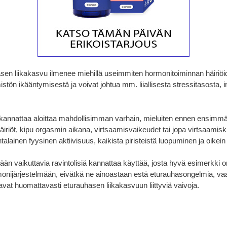
en liikakasvu ilmenee miehillä useimmiten hormonitoiminnan häiriöide
ön ikääntymisestä ja voivat johtua mm. liiallisesta stressitasosta, i
​​kannattaa aloittaa mahdollisimman varhain, mieluiten ennen ensimmäi
häiriöt, kipu orgasmin aikana, virtsaamisvaikeudet tai jopa virtsaami
htalainen fyysinen aktiivisuus, kaikista piristeistä luopuminen ja oikei
ään vaikuttavia ravintolisiä kannattaa käyttää, josta hyvä esimerkki on
monijärjestelmään, eivätkä ne ainoastaan ​​estä eturauhasongelmia, va
vat huomattavasti eturauhasen liikakasvuun liittyviä vaivoja.