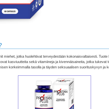
?
rnit miehet, jotka huolehtivat terveydestään kokonaisvaltaisesti. Tuot
 ovat kasviuutteita sekä vitamiineja ja kivennäisaineita, jotka tukevat
ämisen korkeimmalla tasolla ja täyden seksuaalisen suorituskyvyn ja 