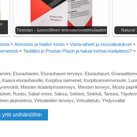
oi
Testolan - luonnollinen testosteronistimulaattori
Natural 
sista
>
Annostus ja hoidon kesto
>
Vasta-aiheet ja sivuvaikutukset
>
ternetistä
>
Tiedätkö jo Prostan Plusin ja haluat kertoa mielipiteesi?
>
amiini
,
Eturauhanen
,
Eturauhasen terveys
,
Eturauhaset
,
Granaattiom
,
Kaava eturauhaselle
,
Kurpitsa siemenet
,
Kurpitsansiemenuute
,
Luon
vinvointi
,
Miesten lisääntymisterveys
,
Miesten terveys
,
Musta papri
steet
,
Ruotsi
,
Sabal minor
,
Saksa
,
Seleeni
,
Sinkkiä
,
Tanska
,
Täydenn
inen järjestelmä
,
Virtsateiden terveys
,
Virtsatietuki
,
Yhdysvallat
yrtit unihäiriöihin