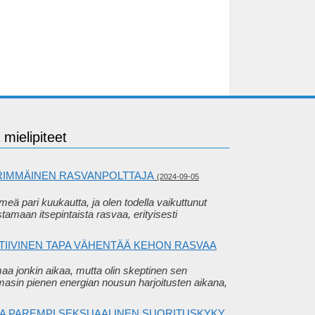
mielipiteet
RIMMÄINEN RASVANPOLTTAJA
(2024-09-05
eä pari kuukautta, ja olen todella vaikuttunut
stamaan itsepintaista rasvaa, erityisesti
ATIIVINEN TAPA VÄHENTÄÄ KEHON RASVAA
maa jonkin aikaa, mutta olin skeptinen sen
masin pienen energian nousun harjoitusten aikana,
 JA PAREMPI SEKSUAALINEN SUORITUSKYKY