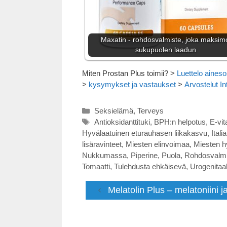
Maxatin - rohdosvalmiste, joka maksim
sukupuolen laadun
Miten Prostan Plus toimii?
>
Luettelo aineso
>
kysymykset ja vastaukset
>
Arvostelut In
Kategoriat
Seksielämä
,
Terveys
Avainsanat
Antioksidanttituki
,
BPH:n helpotus
,
E-vit
Hyvälaatuinen eturauhasen liikakasvu
,
Italia
lisäravinteet
,
Miesten elinvoimaa
,
Miesten hy
Nukkumassa
,
Piperine
,
Puola
,
Rohdosvalmi
Tomaatti
,
Tulehdusta ehkäisevä
,
Urogenitaal
Melatolin Plus – melatoniini ja 