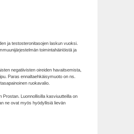
n ja testosteronitasojen laskun vuoksi.
mmuunijärjestelmän toimintahäiriöistä ja
sten negatiivisten oireiden havaitsemista,
skipu. Paras ennaltaehkäisymuoto on ns.
n tasapainoinen ruokavalio.
 Prostan. Luonnollisilla kasviuutteilla on
an ne ovat myös hyödyllisiä lievän