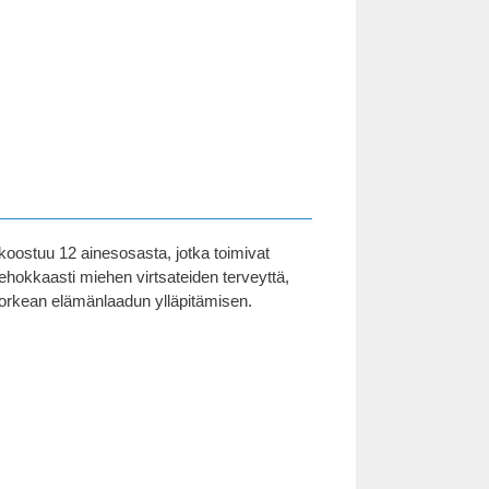
e koostuu 12 ainesosasta, jotka toimivat
 tehokkaasti miehen virtsateiden terveyttä,
korkean elämänlaadun ylläpitämisen.