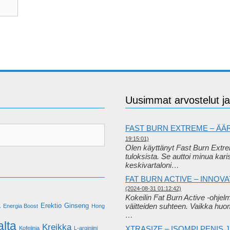
Uusimmat arvostelut ja 
FAST BURN EXTREME – ÄÄ
19:15:01)
Olen käyttänyt Fast Burn Extrem
tuloksista. Se auttoi minua kari
keskivartaloni…
FAT BURN ACTIVE – INNOV
(2024-08-31 01:12:42)
Kokeilin Fat Burn Active -ohjel
a
Erektio
Ginseng
väitteiden suhteen. Vaikka huo
Energia Boost
Hong
…
alta
Kreikka
XTRASIZE – ISOMPI PENIS
Kofeiinia
L-arginiini