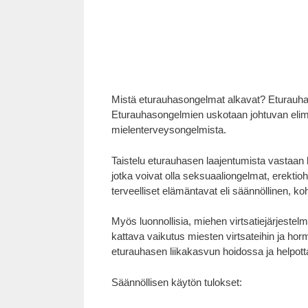
Mistä eturauhasongelmat alkavat? Eturauhas
Eturauhasongelmien uskotaan johtuvan elimist
mielenterveysongelmista.
Taistelu eturauhasen laajentumista vastaan 
jotka voivat olla seksuaaliongelmat, erektio
terveelliset elämäntavat eli säännöllinen, ko
Myös luonnollisia, miehen virtsatiejärjestelm
kattava vaikutus miesten virtsateihin ja hor
eturauhasen liikakasvun hoidossa ja helpotta
Säännöllisen käytön tulokset: