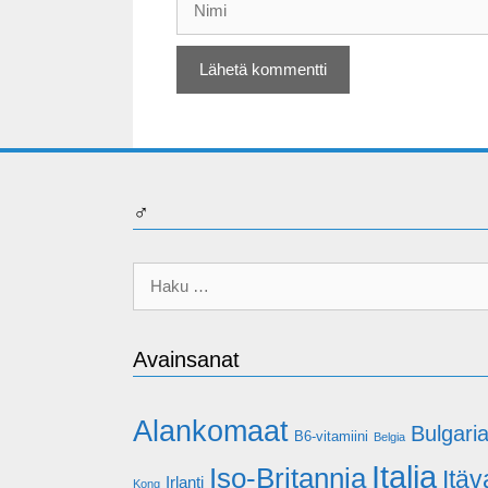
♂
Haku:
Avainsanat
Alankomaat
Bulgari
B6-vitamiini
Belgia
Italia
Iso-Britannia
Itäv
Irlanti
Kong