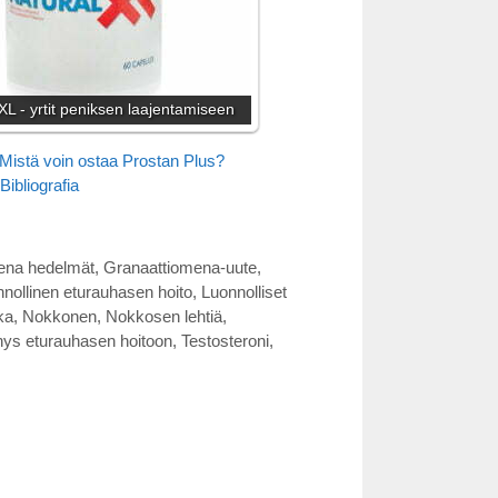
XL - yrtit peniksen laajentamiseen
Mistä voin ostaa Prostan Plus?
Bibliografia
ena hedelmät
,
Granaattiomena-uute
,
nollinen eturauhasen hoito
,
Luonnolliset
ka
,
Nokkonen
,
Nokkosen lehtiä
,
ys eturauhasen hoitoon
,
Testosteroni
,