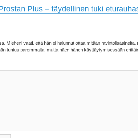
”Prostan Plus – täydellinen tuki eturauha
. Mieheni vaati, että hän ei halunnut ottaa mitään ravintolisäaineita,
ä hän tuntuu paremmalta, mutta näen hänen käyttäytymisessään erittäi