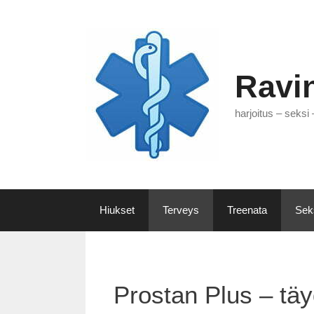
Siirry
sisältöön
Ravin
harjoitus – seksi
Hiukset
Terveys
Treenata
Sek
Prostan Plus – täy