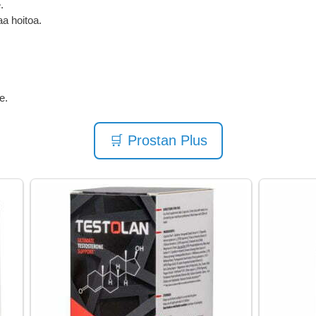
.
a hoitoa.
e.
🛒 Prostan Plus