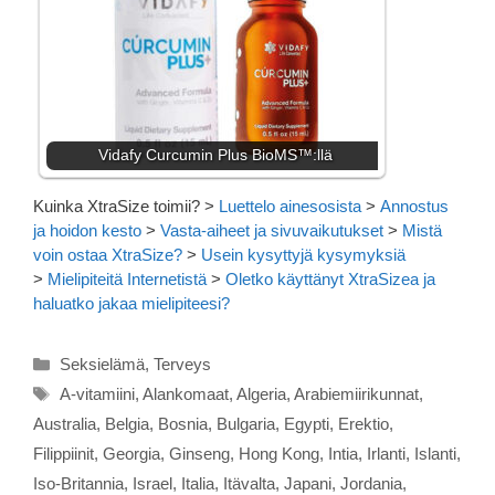
Vidafy Curcumin Plus BioMS™:llä
Kuinka XtraSize toimii?
>
Luettelo ainesosista
>
Annostus
ja hoidon kesto
>
Vasta-aiheet ja sivuvaikutukset
>
Mistä
voin ostaa XtraSize?
>
Usein kysyttyjä kysymyksiä
>
Mielipiteitä Internetistä
>
Oletko käyttänyt XtraSizea ja
haluatko jakaa mielipiteesi?
Kategoriat
Seksielämä
,
Terveys
Avainsanat
A-vitamiini
,
Alankomaat
,
Algeria
,
Arabiemiirikunnat
,
Australia
,
Belgia
,
Bosnia
,
Bulgaria
,
Egypti
,
Erektio
,
Filippiinit
,
Georgia
,
Ginseng
,
Hong Kong
,
Intia
,
Irlanti
,
Islanti
,
Iso-Britannia
,
Israel
,
Italia
,
Itävalta
,
Japani
,
Jordania
,