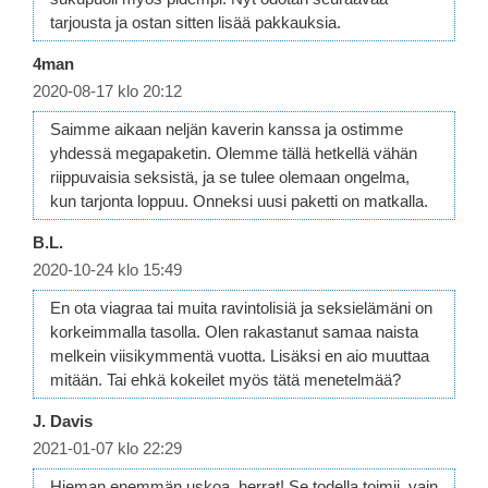
tarjousta ja ostan sitten lisää pakkauksia.
4man
2020-08-17 klo 20:12
Saimme aikaan neljän kaverin kanssa ja ostimme
yhdessä megapaketin. Olemme tällä hetkellä vähän
riippuvaisia seksistä, ja se tulee olemaan ongelma,
kun tarjonta loppuu. Onneksi uusi paketti on matkalla.
B.L.
2020-10-24 klo 15:49
En ota viagraa tai muita ravintolisiä ja seksielämäni on
korkeimmalla tasolla. Olen rakastanut samaa naista
melkein viisikymmentä vuotta. Lisäksi en aio muuttaa
mitään. Tai ehkä kokeilet myös tätä menetelmää?
J. Davis
2021-01-07 klo 22:29
Hieman enemmän uskoa, herrat! Se todella toimii, vain