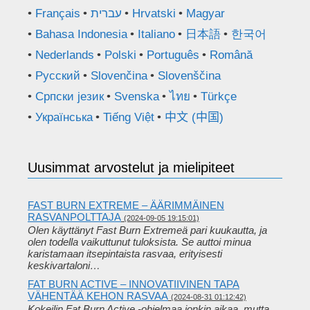
Français
עברית
Hrvatski
Magyar
Bahasa Indonesia
Italiano
日本語
한국어
Nederlands
Polski
Português
Română
Русский
Slovenčina
Slovenščina
Српски језик
Svenska
ไทย
Türkçe
Українська
Tiếng Việt
中文 (中国)
Uusimmat arvostelut ja mielipiteet
FAST BURN EXTREME – ÄÄRIMMÄINEN
RASVANPOLTTAJA
(2024-09-05 19:15:01)
Olen käyttänyt Fast Burn Extremeä pari kuukautta, ja
olen todella vaikuttunut tuloksista. Se auttoi minua
karistamaan itsepintaista rasvaa, erityisesti
keskivartaloni…
FAT BURN ACTIVE – INNOVATIIVINEN TAPA
VÄHENTÄÄ KEHON RASVAA
(2024-08-31 01:12:42)
Kokeilin Fat Burn Active -ohjelmaa jonkin aikaa, mutta