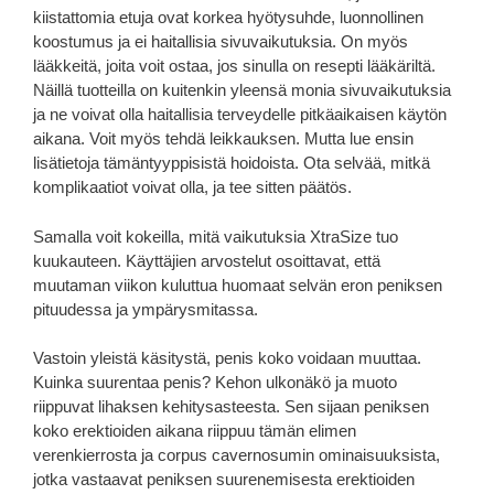
kiistattomia etuja ovat korkea hyötysuhde, luonnollinen
koostumus ja ei haitallisia sivuvaikutuksia. On myös
lääkkeitä, joita voit ostaa, jos sinulla on resepti lääkäriltä.
Näillä tuotteilla on kuitenkin yleensä monia sivuvaikutuksia
ja ne voivat olla haitallisia terveydelle pitkäaikaisen käytön
aikana. Voit myös tehdä leikkauksen. Mutta lue ensin
lisätietoja tämäntyyppisistä hoidoista. Ota selvää, mitkä
komplikaatiot voivat olla, ja tee sitten päätös.
Samalla voit kokeilla, mitä vaikutuksia XtraSize tuo
kuukauteen. Käyttäjien arvostelut osoittavat, että
muutaman viikon kuluttua huomaat selvän eron peniksen
pituudessa ja ympärysmitassa.
Vastoin yleistä käsitystä, penis koko voidaan muuttaa.
Kuinka suurentaa penis? Kehon ulkonäkö ja muoto
riippuvat lihaksen kehitysasteesta. Sen sijaan peniksen
koko erektioiden aikana riippuu tämän elimen
verenkierrosta ja corpus cavernosumin ominaisuuksista,
jotka vastaavat peniksen suurenemisesta erektioiden