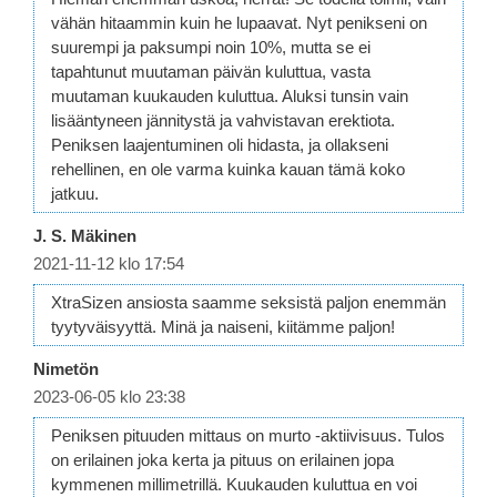
vähän hitaammin kuin he lupaavat. Nyt penikseni on
suurempi ja paksumpi noin 10%, mutta se ei
tapahtunut muutaman päivän kuluttua, vasta
muutaman kuukauden kuluttua. Aluksi tunsin vain
lisääntyneen jännitystä ja vahvistavan erektiota.
Peniksen laajentuminen oli hidasta, ja ollakseni
rehellinen, en ole varma kuinka kauan tämä koko
jatkuu.
J. S. Mäkinen
2021-11-12 klo 17:54
XtraSizen ansiosta saamme seksistä paljon enemmän
tyytyväisyyttä. Minä ja naiseni, kiitämme paljon!
Nimetön
2023-06-05 klo 23:38
Peniksen pituuden mittaus on murto -aktiivisuus. Tulos
on erilainen joka kerta ja pituus on erilainen jopa
kymmenen millimetrillä. Kuukauden kuluttua en voi