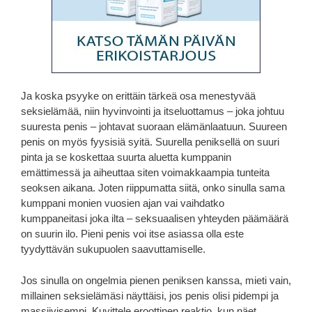
Ja koska psyyke on erittäin tärkeä osa menestyvää
seksielämää, niin hyvinvointi ja itseluottamus – joka johtuu
suuresta penis – johtavat suoraan elämänlaatuun. Suureen
penis on myös fyysisiä syitä. Suurella peniksellä on suuri
pinta ja se koskettaa suurta aluetta kumppanin
emättimessä ja aiheuttaa siten voimakkaampia tunteita
seoksen aikana. Joten riippumatta siitä, onko sinulla sama
kumppani monien vuosien ajan vai vaihdatko
kumppaneitasi joka ilta – seksuaalisen yhteyden päämäärä
on suurin ilo. Pieni penis voi itse asiassa olla este
tyydyttävän sukupuolen saavuttamiselle.
Jos sinulla on ongelmia pienen peniksen kanssa, mieti vain,
millainen seksielämäsi näyttäisi, jos penis olisi pidempi ja
massiivisempi. Kuvittele eroottinen reaktio, kun näet