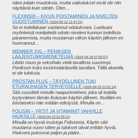
näen joitain muutoksia, mutta vaikutukset eivät ole niin
näyttäviä kuin odotin. Olen…
FLEXIN500 – KIVUN POISTAMINEN JA NIVELTEN
UUDISTUMINEN
(2024-05-12 12:47:21)
Se ei todellakaan vastannut odotuksiani. Luettuani
myönteisiä mielipiteitä odotin niveleni kunnon todellista
paranemista, mutta muutaman viikon käytön jälkeen en
huomannut…
MEMBER XXL – PENIKSEN
LAAJENTUMISMENETELMÄ
(2024-04-29 07:05:07)
Libido nousi ja seksihalu vielä tavallista suurempi.
Peniksen koko keskimääräisellä tasollani. Tällä alueella
ei ole tuloksia.
PROSTAN PLUS – TÄYDELLINEN TUKI
ETURAUHASEN TERVEYDELLE
(2024-04-23 21:01:14)
Sitä suositteli minulle naapurimieheni, joka oli todella
tyytyväinen tämän lisäosan käytön jälkeen. Itselläni en
toistaiseksi näe mitään edistystä. Minulla on…
FOLISIN – YRTIT JA VITAMIINIT VAHVILLE
HIUKSILLE
(2024-04-23 01:55:11)
Minulla on hyviä muistoja Folisinista. Käytin sitä
muutama vuosi sitten ja tulokset olivat erittäin hyviä.
Hiukseni putosivat paljon ja pääni…