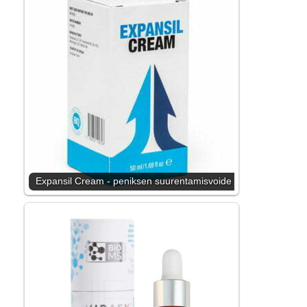
Expansil Cream - peniksen suurentamisvoide