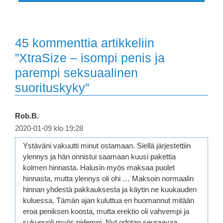
45 kommenttia artikkeliin
”XtraSize – isompi penis ja
parempi seksuaalinen
suorituskyky”
Rob.B.
2020-01-09 klo 19:28
Ystäväni vakuutti minut ostamaan. Siellä järjestettiin
ylennys ja hän onnistui saamaan kuusi pakettia
kolmen hinnasta. Halusin myös maksaa puolet
hinnasta, mutta ylennys oli ohi … Maksoin normaalin
hinnan yhdestä pakkauksesta ja käytin ne kuukauden
kuluessa. Tämän ajan kuluttua en huomannut mitään
eroa peniksen koosta, mutta erektio oli vahvempi ja
sukupuoli myös pidempi. Nyt odotan seuraavaa