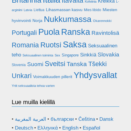
Britannia
Itävalta
Kreikka
Kofeiinia
L-
Lihasmassan kasvu
Miesten
Liettua
Mies libido
arginiini
Latvia
Nukkumassa
hyvinvointi
Norja
Okarennokki
Puola
Ranska
Portugali
Ravintolisä
Saksa
Ruotsi
Romania
Seksuaalinen
Slovakia
teho
Sinkkiä
Singapore
Seksuaalinen toiminta
Sex
Sveitsi
Tšekki
Tanska
Suomi
Slovenia
Yhdysvallat
Unkari
Voimakkuuden pillerit
Yrtit seksuaalista tehoa varten
Lue muilla kielillä
العربية المغربية
български
Čeština
Dansk
Deutsch
Ελληνικά
English
Español