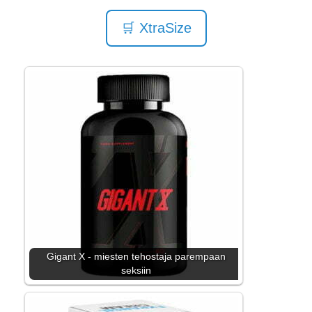
🛒 XtraSize
Gigant X - miesten tehostaja parempaan
seksiin