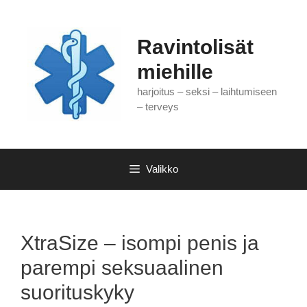
Siirry
sisältöön
Ravintolisät
miehille
harjoitus – seksi – laihtumiseen
– terveys
Valikko
XtraSize – isompi penis ja
parempi seksuaalinen
suorituskyky