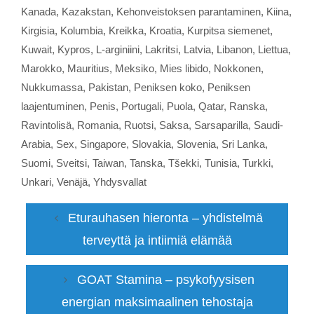
Kanada
,
Kazakstan
,
Kehonveistoksen parantaminen
,
Kiina
,
Kirgisia
,
Kolumbia
,
Kreikka
,
Kroatia
,
Kurpitsa siemenet
,
Kuwait
,
Kypros
,
L-arginiini
,
Lakritsi
,
Latvia
,
Libanon
,
Liettua
,
Marokko
,
Mauritius
,
Meksiko
,
Mies libido
,
Nokkonen
,
Nukkumassa
,
Pakistan
,
Peniksen koko
,
Peniksen
laajentuminen
,
Penis
,
Portugali
,
Puola
,
Qatar
,
Ranska
,
Ravintolisä
,
Romania
,
Ruotsi
,
Saksa
,
Sarsaparilla
,
Saudi-
Arabia
,
Sex
,
Singapore
,
Slovakia
,
Slovenia
,
Sri Lanka
,
Suomi
,
Sveitsi
,
Taiwan
,
Tanska
,
Tšekki
,
Tunisia
,
Turkki
,
Unkari
,
Venäjä
,
Yhdysvallat
Eturauhasen hieronta – yhdistelmä
terveyttä ja intiimiä elämää
GOAT Stamina – psykofyysisen
energian maksimaalinen tehostaja