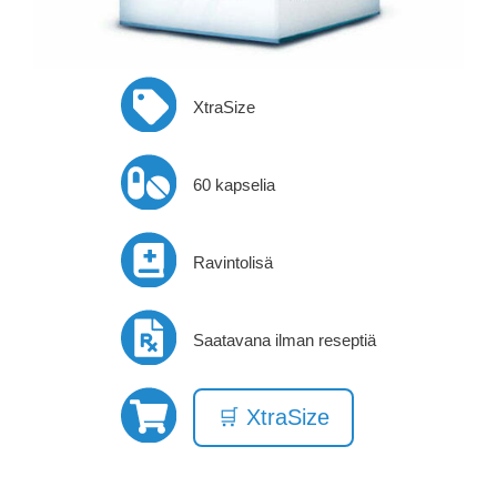
XtraSize
60 kapselia
Ravintolisä
Saatavana ilman reseptiä
🛒 XtraSize