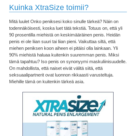
Kuinka XtraSize toimii?
Mitä luulet Onko peniksesi koko sinulle tärkeä? Näin on
todennäköisesti, koska luet tätä tekstiä. Totuus on, että yli
90 prosentilla miehistä on keskimääräinen penis. Heidän
penis ei ole liian suuri tai liian pieni. Vaikuttaa siltä, ​​että
miehen peniksen koon aiheen ei pitäisi olla lainkaan. Yli
90% miehistä haluaa kuitenkin suuremman penis. Miksi
tämä tapahtuu? Iso penis on synonyymi maskuliinisuudelle.
On mahdollista, että naiset eivät välitä siitä, että
seksuaalipartnerit ovat luonnon rikkaasti varusteltuja.
Miehille tämä on kuitenkin tärkeä asia.