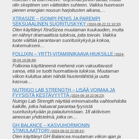
olin skeptinen sen väitteiden suhteen. Vaikka huomasin
pienen energian nousun harjoitusten aikana,…
XTRASIZE – ISOMPI PENIS JA PAREMPI
SEKSUAALINEN SUORITUSKYKY
(2024-08-22 21:10:33)
Olen käyttänyt XtraSizea muutaman kuukauden, mutta
en nähnyt dramaattisia tuloksia, joita toivoin. Vaikka
tuote väittää parantavan suorituskykyä ja kokoa,
kokemukseni…
FOLLIXIN – YRTTI-VITAMIINIKAAVA HIUKSILLE
(2024-
08-04 19:08:49)
Follixinia käyttäneenä miehenä voin vakuuttavasti
sanoa, että se tuotti huomattavia tuloksia. Muutaman
viikon kuluttua aloin nähdä hiustenlähtöä ja uutta
kasvua…
NUTRIGO LAB STRENGTH – LISÄÄ VOIMAA JA
FYYSISTÄ KESTÄVYYTTÄ
(2024-06-18 22:06:23)
Nutrigo Lab Strength näyttää erinomaiselta vaihtoehdolta
kaikille, jotka haluavat parantaa fyysistä
suorituskykyään ja palautumistaan. 18 aktiivisen
aineosan yhdistelmä, jotka on…
GH BALANCE – KASVUHORMONIN
STIMULAATTORI
(2024-06-02 22:08:41)
Olen käyttänyt GH Balancea muutaman viikon ajan ja