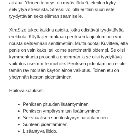
aikana. Yleinen terveys on myös tärkeä, etenkin kyky
selviytyä stressistä. Stressi voi olla erittäin suuri este
tyydyttävän seksielämän saamiselle.
XtraSize tukee kaikkia asioita, jotka edistävät tyydyttävää
erektiota. Käyttäjien mukaan peniksen laajentuminen voi
nousta seitsemään senttimetriin. Mutta odota! Kuvittele, että
penis on vain kaksi tai kolme senttimetriä pidempi. Se olisi
kymmenkunta prosenttia enemmän ja se olisi tyydyttävä
vaikutus useimmille miehille. Peniksen pidentäminen ei ole
tämän ravintolisän käytön ainoa vaikutus. Toinen etu on
yhdynnän keston pidentäminen.
Hoitovaikutukset:
Peniksen pituuden lisääntyminen.
Peniksen ympärysmitan lisääntyminen.
Seksuaalisen suorituskyvyn parantaminen.
Suhteen pidentäminen.
Lisääntyvä libido.