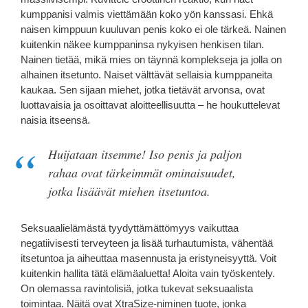
kumppanisi valmis viettämään koko yön kanssasi. Ehkä
naisen kimppuun kuuluvan penis koko ei ole tärkeä. Nainen
kuitenkin näkee kumppaninsa nykyisen henkisen tilan.
Nainen tietää, mikä mies on täynnä komplekseja ja jolla on
alhainen itsetunto. Naiset välttävät sellaisia ​​kumppaneita
kaukaa. Sen sijaan miehet, jotka tietävät arvonsa, ovat
luottavaisia ​​ja osoittavat aloitteellisuutta – he houkuttelevat
naisia ​​itseensä.
Huijataan itsemme! Iso penis ja paljon
rahaa ovat tärkeimmät ominaisuudet,
jotka lisäävät miehen itsetuntoa.
Seksuaalielämästä tyydyttämättömyys vaikuttaa
negatiivisesti terveyteen ja lisää turhautumista, vähentää
itsetuntoa ja aiheuttaa masennusta ja eristyneisyyttä. Voit
kuitenkin hallita tätä elämäaluetta! Aloita vain työskentely.
On olemassa ravintolisiä, jotka tukevat seksuaalista
toimintaa. Näitä ovat XtraSize-niminen tuote, jonka