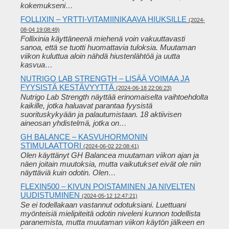
kokemukseni…
FOLLIXIN – YRTTI-VITAMIINIKAAVA HIUKSILLE
(2024-
08-04 19:08:49)
Follixinia käyttäneenä miehenä voin vakuuttavasti
sanoa, että se tuotti huomattavia tuloksia. Muutaman
viikon kuluttua aloin nähdä hiustenlähtöä ja uutta
kasvua…
NUTRIGO LAB STRENGTH – LISÄÄ VOIMAA JA
FYYSISTÄ KESTÄVYYTTÄ
(2024-06-18 22:06:23)
Nutrigo Lab Strength näyttää erinomaiselta vaihtoehdolta
kaikille, jotka haluavat parantaa fyysistä
suorituskykyään ja palautumistaan. 18 aktiivisen
aineosan yhdistelmä, jotka on…
GH BALANCE – KASVUHORMONIN
STIMULAATTORI
(2024-06-02 22:08:41)
Olen käyttänyt GH Balancea muutaman viikon ajan ja
näen joitain muutoksia, mutta vaikutukset eivät ole niin
näyttäviä kuin odotin. Olen…
FLEXIN500 – KIVUN POISTAMINEN JA NIVELTEN
UUDISTUMINEN
(2024-05-12 12:47:21)
Se ei todellakaan vastannut odotuksiani. Luettuani
myönteisiä mielipiteitä odotin niveleni kunnon todellista
paranemista, mutta muutaman viikon käytön jälkeen en