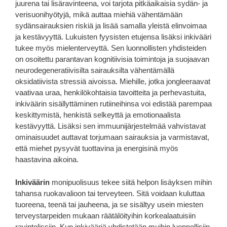
juurena tai lisäravinteena, voi tarjota pitkäaikaisia ​​sydän- ja
verisuonihyötyjä, mikä auttaa miehiä vähentämään
sydänsairauksien riskiä ja lisää samalla yleistä elinvoimaa
ja kestävyyttä. Lukuisten fyysisten etujensa lisäksi inkivääri
tukee myös mielenterveyttä. Sen luonnollisten yhdisteiden
on osoitettu parantavan kognitiivisia toimintoja ja suojaavan
neurodegeneratiivisilta sairauksilta vähentämällä
oksidatiivista stressiä aivoissa. Miehille, jotka jongleeraavat
vaativaa uraa, henkilökohtaisia ​​tavoitteita ja perhevastuita,
inkiväärin sisällyttäminen rutiineihinsa voi edistää parempaa
keskittymistä, henkistä selkeyttä ja emotionaalista
kestävyyttä. Lisäksi sen immuunijärjestelmää vahvistavat
ominaisuudet auttavat torjumaan sairauksia ja varmistavat,
että miehet pysyvät tuottavina ja energisinä myös
haastavina aikoina.
Inkiväärin
monipuolisuus tekee siitä helpon lisäyksen mihin
tahansa ruokavalioon tai terveyteen. Sitä voidaan kuluttaa
tuoreena, teenä tai jauheena, ja se sisältyy usein miesten
terveystarpeiden mukaan räätälöityihin korkealaatuisiin
ravintolissiin. Kun inkivääriä yhdistetään muihin luonnollisiin