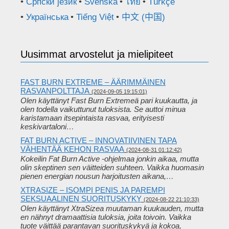
Српски језик
Svenska
ไทย
Türkçe
Українська
Tiếng Việt
中文 (中国)
Uusimmat arvostelut ja mielipiteet
FAST BURN EXTREME – ÄÄRIMMÄINEN
RASVANPOLTTAJA
(2024-09-05 19:15:01)
Olen käyttänyt Fast Burn Extremeä pari kuukautta, ja
olen todella vaikuttunut tuloksista. Se auttoi minua
karistamaan itsepintaista rasvaa, erityisesti
keskivartaloni…
FAT BURN ACTIVE – INNOVATIIVINEN TAPA
VÄHENTÄÄ KEHON RASVAA
(2024-08-31 01:12:42)
Kokeilin Fat Burn Active -ohjelmaa jonkin aikaa, mutta
olin skeptinen sen väitteiden suhteen. Vaikka huomasin
pienen energian nousun harjoitusten aikana,…
XTRASIZE – ISOMPI PENIS JA PAREMPI
SEKSUAALINEN SUORITUSKYKY
(2024-08-22 21:10:33)
Olen käyttänyt XtraSizea muutaman kuukauden, mutta
en nähnyt dramaattisia tuloksia, joita toivoin. Vaikka
tuote väittää parantavan suorituskykyä ja kokoa,