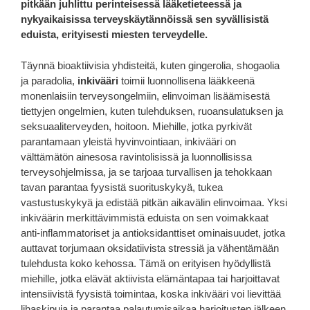
pitkään juhlittu perinteisessä lääketieteessä ja
nykyaikaisissa terveyskäytännöissä sen syvällisistä
eduista, erityisesti miesten terveydelle.
Täynnä bioaktiivisia yhdisteitä, kuten gingerolia, shogaolia
ja paradolia,
inkivääri
toimii luonnollisena lääkkeenä
monenlaisiin terveysongelmiin, elinvoiman lisäämisestä
tiettyjen ongelmien, kuten tulehduksen, ruoansulatuksen ja
seksuaaliterveyden, hoitoon. Miehille, jotka pyrkivät
parantamaan yleistä hyvinvointiaan, inkivääri on
välttämätön ainesosa ravintolisissä ja luonnollisissa
terveysohjelmissa, ja se tarjoaa turvallisen ja tehokkaan
tavan parantaa fyysistä suorituskykyä, tukea
vastustuskykyä ja edistää pitkän aikavälin elinvoimaa. Yksi
inkiväärin merkittävimmistä eduista on sen voimakkaat
anti-inflammatoriset ja antioksidanttiset ominaisuudet, jotka
auttavat torjumaan oksidatiivista stressiä ja vähentämään
tulehdusta koko kehossa. Tämä on erityisen hyödyllistä
miehille, jotka elävät aktiivista elämäntapaa tai harjoittavat
intensiivistä fyysistä toimintaa, koska inkivääri voi lievittää
lihaskipuja ja parantaa palautumisaikaa harjoitusten jälkeen.