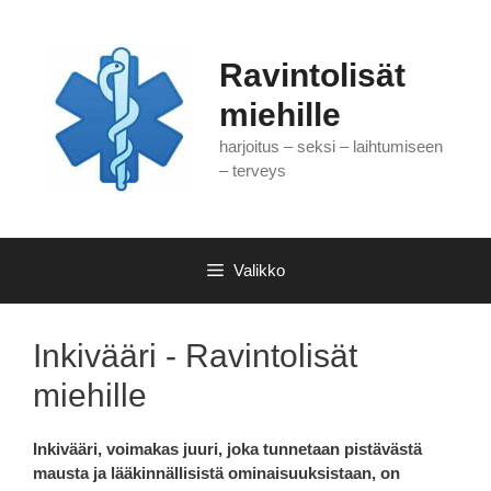
Siirry
sisältöön
Ravintolisät
miehille
harjoitus – seksi – laihtumiseen
– terveys
Valikko
Inkivääri - Ravintolisät
miehille
Inkivääri,
voimakas juuri, joka tunnetaan pistävästä
mausta ja lääkinnällisistä ominaisuuksistaan, on