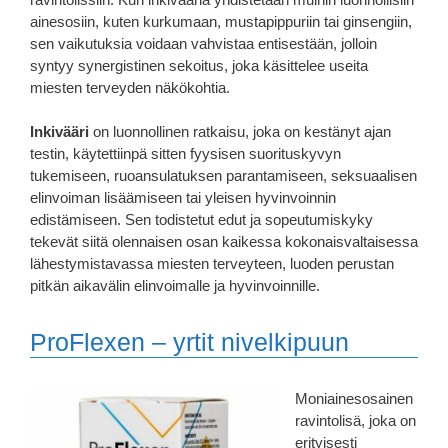
ainesosiin, kuten kurkumaan, mustapippuriin tai ginsengiin,
sen vaikutuksia voidaan vahvistaa entisestään, jolloin
syntyy synergistinen sekoitus, joka käsittelee useita
miesten terveyden näkökohtia.
Inkivääri
on luonnollinen ratkaisu, joka on kestänyt ajan
testin, käytettiinpä sitten fyysisen suorituskyvyn
tukemiseen, ruoansulatuksen parantamiseen, seksuaalisen
elinvoiman lisäämiseen tai yleisen hyvinvoinnin
edistämiseen. Sen todistetut edut ja sopeutumiskyky
tekevät siitä olennaisen osan kaikessa kokonaisvaltaisessa
lähestymistavassa miesten terveyteen, luoden perustan
pitkän aikavälin elinvoimalle ja hyvinvoinnille.
ProFlexen – yrtit nivelkipuun
Moniainesosainen
ravintolisä, joka on
erityisesti