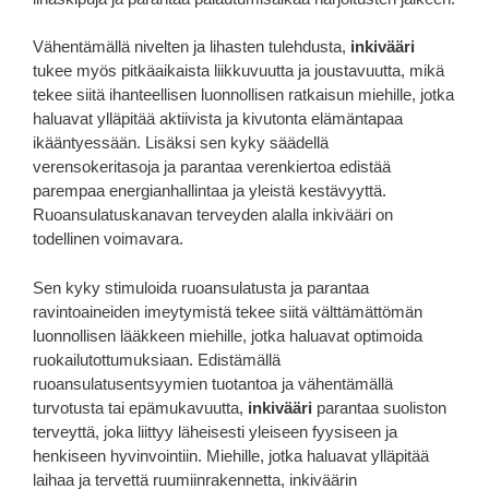
Vähentämällä nivelten ja lihasten tulehdusta,
inkivääri
tukee myös pitkäaikaista liikkuvuutta ja joustavuutta, mikä
tekee siitä ihanteellisen luonnollisen ratkaisun miehille, jotka
haluavat ylläpitää aktiivista ja kivutonta elämäntapaa
ikääntyessään. Lisäksi sen kyky säädellä
verensokeritasoja ja parantaa verenkiertoa edistää
parempaa energianhallintaa ja yleistä kestävyyttä.
Ruoansulatuskanavan terveyden alalla inkivääri on
todellinen voimavara.
Sen kyky stimuloida ruoansulatusta ja parantaa
ravintoaineiden imeytymistä tekee siitä välttämättömän
luonnollisen lääkkeen miehille, jotka haluavat optimoida
ruokailutottumuksiaan. Edistämällä
ruoansulatusentsyymien tuotantoa ja vähentämällä
turvotusta tai epämukavuutta,
inkivääri
parantaa suoliston
terveyttä, joka liittyy läheisesti yleiseen fyysiseen ja
henkiseen hyvinvointiin. Miehille, jotka haluavat ylläpitää
laihaa ja tervettä ruumiinrakennetta, inkiväärin