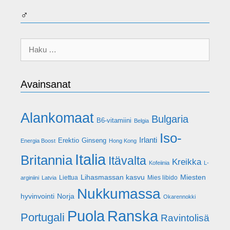
♂
Haku:
Avainsanat
Alankomaat
Bulgaria
B6-vitamiini
Belgia
Iso-
Irlanti
Erektio
Ginseng
Energia Boost
Hong Kong
Italia
Britannia
Itävalta
Kreikka
Kofeiinia
L-
Lihasmassan kasvu
Miesten
Liettua
Mies libido
arginiini
Latvia
Nukkumassa
hyvinvointi
Norja
Okarennokki
Puola
Ranska
Portugali
Ravintolisä