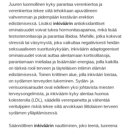
Juuren luonnollinen kyky parantaa verenkiertoa ja
verenkiertoa tekee siitä tehokkaan apuvälineen
vahvemman ja pidempään kestävän erektion
edistämisessä. Lisäksi
inkiväärin
antioksidanttiset
ominaisuudet voivat tukea hormonitasapainoa, mikä lisää
testosteronitasoja ja parantaa libidoa. Miehille, jotka kokevat
stressiä tai väsymystä, joka vaikuttaa negatiivisesti heidän
seksuaaliseen suorituskykyään, inkiväärin adaptogeeniset
ominaisuudet voivat auttaa alentamaan kortisolitasoja,
parantamaan mielialaa ja lisäämään energiaa, joilla kaikilla
on tärkeä rooli terveen ja täyteläisen intiimin elämän
edistämisessä. Toinen kriittinen alue, jolla inkivääri loistaa,
on sydämen terveyden tukeminen. Sydän- ja
verisuonisairaudet ovat edelleen yksi johtavista miesten
terveysongelmista, ja inkiväärin kyky alentaa huonoa
kolesterolia (LDL), säädellä verenpainetta ja vähentää
veritulppien riskiä tekee siitä arvokkaan liittolaisen terveen
sydämen ylläpitämisessä.
Säännöllinen
inkiväärin
nauttiminen, joko teenä, tuoreena