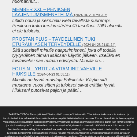
huomannut…
MEMBER XXL – PENIKSEN
LAAJENTUMISMENETELMÄ
(2024-04-29 07:05:07)
Libido nousi ja seksihalu vielä tavallista suurempi.
Peniksen koko keskimääräisellä tasollani. Tällä alueella
ei ole tuloksia.
PROSTAN PLUS – TÄYDELLINEN TUKI
ETURAUHASEN TERVEYDELLE
(2024-04-23 21:01:14)
Sitä suositteli minulle naapurimieheni, joka oli todella
tyytyväinen tämän lisäosan käytön jälkeen. Itselläni en
toistaiseksi näe mitään edistystä. Minulla on…
FOLISIN – YRTIT JA VITAMIINIT VAHVILLE
HIUKSILLE
(2024-04-23 01:55:11)
Minulla on hyviä muistoja Folisinista. Käytin sitä
muutama vuosi sitten ja tulokset olivat erittäin hyviä.
Hiukseni putosivat paljon ja pääni…
TÄRKEÄÄ TIETOA! Emme julkaise lääketieteellisiä neuvoja tällä sivustolla. Tässä olevat tiedot ovat vain koulutus- ja
tiedotustarkoituksia, eikä niitä tule missään tapauksessa pitää lääketieteellisinä neuvoina. Emme ole minkään tuotteen myyjä tai
valmistaja. Kaikki kuvattuihin tuotteisiin liittyvät kysymykset tulee osoittaa asianmukaisille tahoille. Ennen kuin käytät tuotetta tai
jos sinulla on kysyttävää tai huolenaiheita omasta terveydestäsi, sinun tulee neuvotella lääkärisi kanssa. Lainaamme tässä
ihmisten lausuntoja, jotka julistavat vaikutuksia, joiden ei tarvitse olla tyypillisiä ja jotka voivat poiketa muiden saamista
tuloksista. Sivustomme sisältää affiliate-linkkejä. Amazon-yhteistyökumppanina ja muiden kumppaniohjelmia tarjoavien
verkkosivustojen tytäryhtiönä ansaitsemme rahaa kelpoisista ostoksista. Tämä tarkoittaa, että jos napsautat affiliate-linkkiä ja