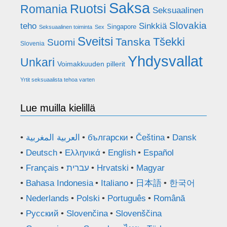
Saksa
Ruotsi
Romania
Seksuaalinen
Slovakia
teho
Sinkkiä
Singapore
Seksuaalinen toiminta
Sex
Sveitsi
Tšekki
Tanska
Suomi
Slovenia
Yhdysvallat
Unkari
Voimakkuuden pillerit
Yrtit seksuaalista tehoa varten
Lue muilla kielillä
العربية المغربية
български
Čeština
Dansk
Deutsch
Ελληνικά
English
Español
Français
עברית
Hrvatski
Magyar
Bahasa Indonesia
Italiano
日本語
한국어
Nederlands
Polski
Português
Română
Русский
Slovenčina
Slovenščina