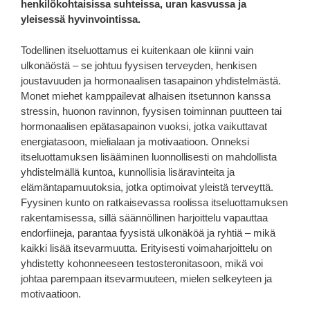
henkilökohtaisissa suhteissa, uran kasvussa ja
yleisessä hyvinvointissa.
Todellinen itseluottamus ei kuitenkaan ole kiinni vain
ulkonäöstä – se johtuu fyysisen terveyden, henkisen
joustavuuden ja hormonaalisen tasapainon yhdistelmästä.
Monet miehet kamppailevat alhaisen itsetunnon kanssa
stressin, huonon ravinnon, fyysisen toiminnan puutteen tai
hormonaalisen epätasapainon vuoksi, jotka vaikuttavat
energiatasoon, mielialaan ja motivaatioon. Onneksi
itseluottamuksen lisääminen luonnollisesti on mahdollista
yhdistelmällä kuntoa, kunnollisia lisäravinteita ja
elämäntapamuutoksia, jotka optimoivat yleistä terveyttä.
Fyysinen kunto on ratkaisevassa roolissa itseluottamuksen
rakentamisessa, sillä säännöllinen harjoittelu vapauttaa
endorfiineja, parantaa fyysistä ulkonäköä ja ryhtiä – mikä
kaikki lisää itsevarmuutta. Erityisesti voimaharjoittelu on
yhdistetty kohonneeseen testosteronitasoon, mikä voi
johtaa parempaan itsevarmuuteen, mielen selkeyteen ja
motivaatioon.