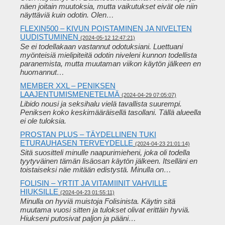
näen joitain muutoksia, mutta vaikutukset eivät ole niin
näyttäviä kuin odotin. Olen…
FLEXIN500 – KIVUN POISTAMINEN JA NIVELTEN
UUDISTUMINEN
(2024-05-12 12:47:21)
Se ei todellakaan vastannut odotuksiani. Luettuani
myönteisiä mielipiteitä odotin niveleni kunnon todellista
paranemista, mutta muutaman viikon käytön jälkeen en
huomannut…
MEMBER XXL – PENIKSEN
LAAJENTUMISMENETELMÄ
(2024-04-29 07:05:07)
Libido nousi ja seksihalu vielä tavallista suurempi.
Peniksen koko keskimääräisellä tasollani. Tällä alueella
ei ole tuloksia.
PROSTAN PLUS – TÄYDELLINEN TUKI
ETURAUHASEN TERVEYDELLE
(2024-04-23 21:01:14)
Sitä suositteli minulle naapurimieheni, joka oli todella
tyytyväinen tämän lisäosan käytön jälkeen. Itselläni en
toistaiseksi näe mitään edistystä. Minulla on…
FOLISIN – YRTIT JA VITAMIINIT VAHVILLE
HIUKSILLE
(2024-04-23 01:55:11)
Minulla on hyviä muistoja Folisinista. Käytin sitä
muutama vuosi sitten ja tulokset olivat erittäin hyviä.
Hiukseni putosivat paljon ja pääni…