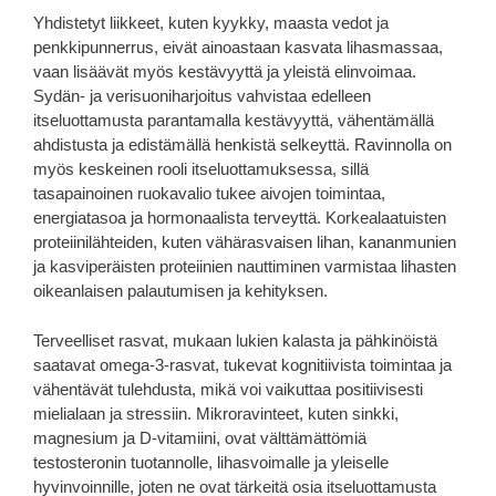
Yhdistetyt liikkeet, kuten kyykky, maasta vedot ja
penkkipunnerrus, eivät ainoastaan ​​kasvata lihasmassaa,
vaan lisäävät myös kestävyyttä ja yleistä elinvoimaa.
Sydän- ja verisuoniharjoitus vahvistaa edelleen
itseluottamusta parantamalla kestävyyttä, vähentämällä
ahdistusta ja edistämällä henkistä selkeyttä. Ravinnolla on
myös keskeinen rooli itseluottamuksessa, sillä
tasapainoinen ruokavalio tukee aivojen toimintaa,
energiatasoa ja hormonaalista terveyttä. Korkealaatuisten
proteiinilähteiden, kuten vähärasvaisen lihan, kananmunien
ja kasviperäisten proteiinien nauttiminen varmistaa lihasten
oikeanlaisen palautumisen ja kehityksen.
Terveelliset rasvat, mukaan lukien kalasta ja pähkinöistä
saatavat omega-3-rasvat, tukevat kognitiivista toimintaa ja
vähentävät tulehdusta, mikä voi vaikuttaa positiivisesti
mielialaan ja stressiin. Mikroravinteet, kuten sinkki,
magnesium ja D-vitamiini, ovat välttämättömiä
testosteronin tuotannolle, lihasvoimalle ja yleiselle
hyvinvoinnille, joten ne ovat tärkeitä osia itseluottamusta