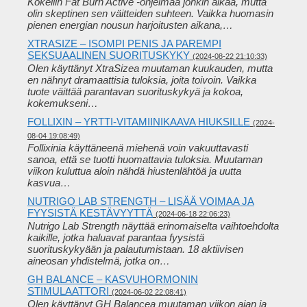
Kokeilin Fat Burn Active -ohjelmaa jonkin aikaa, mutta
olin skeptinen sen väitteiden suhteen. Vaikka huomasin
pienen energian nousun harjoitusten aikana,…
XTRASIZE – ISOMPI PENIS JA PAREMPI
SEKSUAALINEN SUORITUSKYKY
(2024-08-22 21:10:33)
Olen käyttänyt XtraSizea muutaman kuukauden, mutta
en nähnyt dramaattisia tuloksia, joita toivoin. Vaikka
tuote väittää parantavan suorituskykyä ja kokoa,
kokemukseni…
FOLLIXIN – YRTTI-VITAMIINIKAAVA HIUKSILLE
(2024-
08-04 19:08:49)
Follixinia käyttäneenä miehenä voin vakuuttavasti
sanoa, että se tuotti huomattavia tuloksia. Muutaman
viikon kuluttua aloin nähdä hiustenlähtöä ja uutta
kasvua…
NUTRIGO LAB STRENGTH – LISÄÄ VOIMAA JA
FYYSISTÄ KESTÄVYYTTÄ
(2024-06-18 22:06:23)
Nutrigo Lab Strength näyttää erinomaiselta vaihtoehdolta
kaikille, jotka haluavat parantaa fyysistä
suorituskykyään ja palautumistaan. 18 aktiivisen
aineosan yhdistelmä, jotka on…
GH BALANCE – KASVUHORMONIN
STIMULAATTORI
(2024-06-02 22:08:41)
Olen käyttänyt GH Balancea muutaman viikon ajan ja