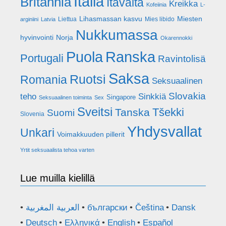
Italia
Britannia
Itävalta
Kreikka
Kofeiinia
L-
Lihasmassan kasvu
Miesten
Liettua
Mies libido
arginiini
Latvia
Nukkumassa
hyvinvointi
Norja
Okarennokki
Puola
Ranska
Portugali
Ravintolisä
Saksa
Ruotsi
Romania
Seksuaalinen
Slovakia
teho
Sinkkiä
Singapore
Seksuaalinen toiminta
Sex
Sveitsi
Tšekki
Tanska
Suomi
Slovenia
Yhdysvallat
Unkari
Voimakkuuden pillerit
Yrtit seksuaalista tehoa varten
Lue muilla kielillä
العربية المغربية
български
Čeština
Dansk
Deutsch
Ελληνικά
English
Español