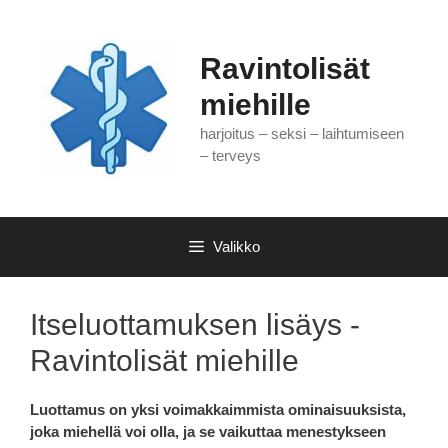
Siirry
sisältöön
Ravintolisät
miehille
harjoitus – seksi – laihtumiseen
– terveys
Valikko
Itseluottamuksen lisäys -
Ravintolisät miehille
Luottamus on yksi voimakkaimmista ominaisuuksista,
joka miehellä voi olla, ja se vaikuttaa menestykseen