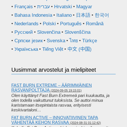
Français
עברית
Hrvatski
Magyar
Bahasa Indonesia
Italiano
日本語
한국어
Nederlands
Polski
Português
Română
Русский
Slovenčina
Slovenščina
Српски језик
Svenska
ไทย
Türkçe
Українська
Tiếng Việt
中文 (中国)
Uusimmat arvostelut ja mielipiteet
FAST BURN EXTREME – ÄÄRIMMÄINEN
RASVANPOLTTAJA
(2024-09-05 19:15:01)
Olen käyttänyt Fast Burn Extremeä pari kuukautta, ja
olen todella vaikuttunut tuloksista. Se auttoi minua
karistamaan itsepintaista rasvaa, erityisesti
keskivartaloni…
FAT BURN ACTIVE – INNOVATIIVINEN TAPA
VÄHENTÄÄ KEHON RASVAA
(2024-08-31 01:12:42)