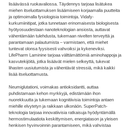
lisäävässä ruokavaliossa. Täydennys tarjoaa lisätukea
miehen itseluottamuksen lisäämiseen korjaamalla puutteita
ja optimoimalla fysiologisia toimintoja. Vidafy-
kurkumiinitipat, jotka tunnetaan erinomaisesta biologisesta
hyötyosuudestaan ​​nanoteknologian ansiosta, auttavat
vähentämään tulehdusta, tukemaan nivelten terveyttä ja
parantamaan palautumista – varmistaen, että miehet
tuntevat olonsa fyysisesti vahvoiksi ja kykeneviksi.
LifePharm Laminine tarjoaa välttämättömiä aminohappoja ja
kasvutekijöitä, jotka lisäävät mielen selkeyttä, tukevat
lihasten uusiutumista ja vähentävät stressiä, mikä kaikki
lisää itseluottamusta.
Neumiglutationi, voimakas antioksidantti, auttaa
puhdistamaan kehon myrkkyjä, edistämään ihon
nuorekkuutta ja tukemaan kognitiivisia toimintoja antaen
miehille elvytetyn ja raikkaan ulkonäön. SuperPatch-
teknologia tarjoaa innovatiivisia ratkaisuja hyödyntämällä
hermostimulaatiota keskittymisen, energiatason ja yleisen
henkisen hyvinvoinnin parantamiseen, mikä vahvistaa