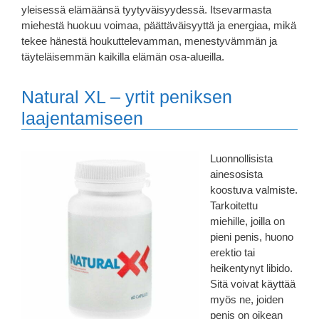
yleisessä elämäänsä tyytyväisyydessä. Itsevarmasta
miehestä huokuu voimaa, päättäväisyyttä ja energiaa, mikä
tekee hänestä houkuttelevamman, menestyvämmän ja
täyteläisemmän kaikilla elämän osa-alueilla.
Natural XL – yrtit peniksen
laajentamiseen
Luonnollisista
ainesosista
koostuva valmiste.
Tarkoitettu
miehille, joilla on
pieni penis, huono
erektio tai
heikentynyt libido.
Sitä voivat käyttää
myös ne, joiden
penis on oikean