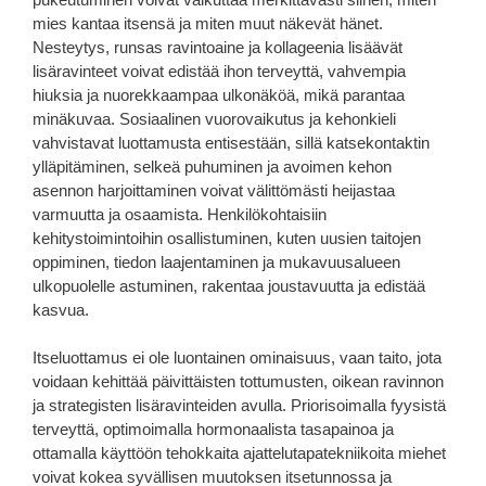
mies kantaa itsensä ja miten muut näkevät hänet.
Nesteytys, runsas ravintoaine ja kollageenia lisäävät
lisäravinteet voivat edistää ihon terveyttä, vahvempia
hiuksia ja nuorekkaampaa ulkonäköä, mikä parantaa
minäkuvaa. Sosiaalinen vuorovaikutus ja kehonkieli
vahvistavat luottamusta entisestään, sillä katsekontaktin
ylläpitäminen, selkeä puhuminen ja avoimen kehon
asennon harjoittaminen voivat välittömästi heijastaa
varmuutta ja osaamista. Henkilökohtaisiin
kehitystoimintoihin osallistuminen, kuten uusien taitojen
oppiminen, tiedon laajentaminen ja mukavuusalueen
ulkopuolelle astuminen, rakentaa joustavuutta ja edistää
kasvua.
Itseluottamus ei ole luontainen ominaisuus, vaan taito, jota
voidaan kehittää päivittäisten tottumusten, oikean ravinnon
ja strategisten lisäravinteiden avulla. Priorisoimalla fyysistä
terveyttä, optimoimalla hormonaalista tasapainoa ja
ottamalla käyttöön tehokkaita ajattelutapatekniikoita miehet
voivat kokea syvällisen muutoksen itsetunnossa ja