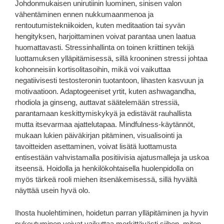
Johdonmukaisen unirutiinin luominen, sinisen valon
vähentäminen ennen nukkumaanmenoa ja
rentoutumistekniikoiden, kuten meditaation tai syvän
hengityksen, harjoittaminen voivat parantaa unen laatua
huomattavasti. Stressinhallinta on toinen kriittinen tekijä
luottamuksen ylläpitämisessä, sillä krooninen stressi johtaa
kohonneisiin kortisolitasoihin, mikä voi vaikuttaa
negatiivisesti testosteronin tuotantoon, lihasten kasvuun ja
motivaatioon. Adaptogeeniset yrtit, kuten ashwagandha,
rhodiola ja ginseng, auttavat säätelemään stressiä,
parantamaan keskittymiskykyä ja edistävät rauhallista
mutta itsevarmaa ajattelutapaa. Mindfulness-käytännöt,
mukaan lukien päiväkirjan pitäminen, visualisointi ja
tavoitteiden asettaminen, voivat lisätä luottamusta
entisestään vahvistamalla positiivisia ajatusmalleja ja uskoa
itseensä. Hoidolla ja henkilökohtaisella huolenpidolla on
myös tärkeä rooli miehen itsenäkemisessä, sillä hyvältä
näyttää usein hyvä olo.
Ihosta huolehtiminen, hoidetun parran ylläpitäminen ja hyvin
pukeutuminen voivat vaikuttaa merkittävästi siihen, miten