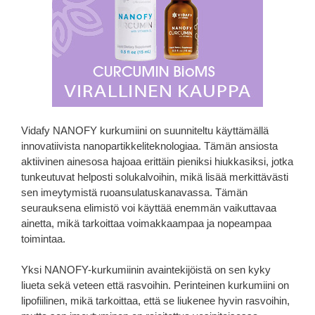
Vidafy NANOFY kurkumiini on suunniteltu käyttämällä
innovatiivista nanopartikkeliteknologiaa. Tämän ansiosta
aktiivinen ainesosa hajoaa erittäin pieniksi hiukkasiksi, jotka
tunkeutuvat helposti solukalvoihin, mikä lisää merkittävästi
sen imeytymistä ruoansulatuskanavassa. Tämän
seurauksena elimistö voi käyttää enemmän vaikuttavaa
ainetta, mikä tarkoittaa voimakkaampaa ja nopeampaa
toimintaa.
Yksi NANOFY-kurkumiinin avaintekijöistä on sen kyky
liueta sekä veteen että rasvoihin. Perinteinen kurkumiini on
lipofiilinen, mikä tarkoittaa, että se liukenee hyvin rasvoihin,