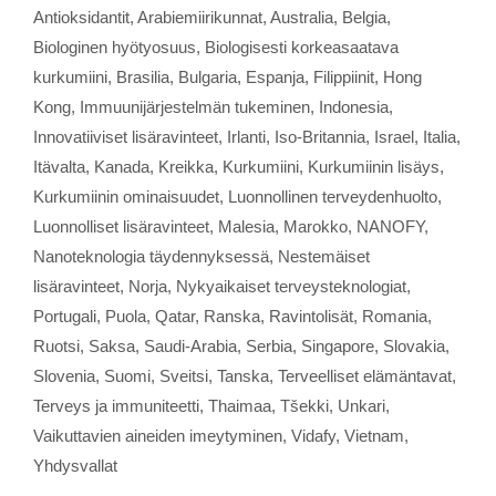
Antioksidantit
,
Arabiemiirikunnat
,
Australia
,
Belgia
,
Biologinen hyötyosuus
,
Biologisesti korkeasaatava
kurkumiini
,
Brasilia
,
Bulgaria
,
Espanja
,
Filippiinit
,
Hong
Kong
,
Immuunijärjestelmän tukeminen
,
Indonesia
,
Innovatiiviset lisäravinteet
,
Irlanti
,
Iso-Britannia
,
Israel
,
Italia
,
Itävalta
,
Kanada
,
Kreikka
,
Kurkumiini
,
Kurkumiinin lisäys
,
Kurkumiinin ominaisuudet
,
Luonnollinen terveydenhuolto
,
Luonnolliset lisäravinteet
,
Malesia
,
Marokko
,
NANOFY
,
Nanoteknologia täydennyksessä
,
Nestemäiset
lisäravinteet
,
Norja
,
Nykyaikaiset terveysteknologiat
,
Portugali
,
Puola
,
Qatar
,
Ranska
,
Ravintolisät
,
Romania
,
Ruotsi
,
Saksa
,
Saudi-Arabia
,
Serbia
,
Singapore
,
Slovakia
,
Slovenia
,
Suomi
,
Sveitsi
,
Tanska
,
Terveelliset elämäntavat
,
Terveys ja immuniteetti
,
Thaimaa
,
Tšekki
,
Unkari
,
Vaikuttavien aineiden imeytyminen
,
Vidafy
,
Vietnam
,
Yhdysvallat