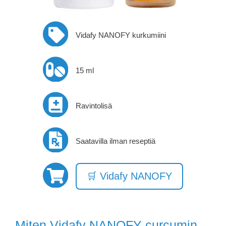
Vidafy NANOFY kurkumiini
15 ml
Ravintolisä
Saatavilla ilman reseptiä
🛒 Vidafy NANOFY
Miten Vidafy NANOFY curcumin