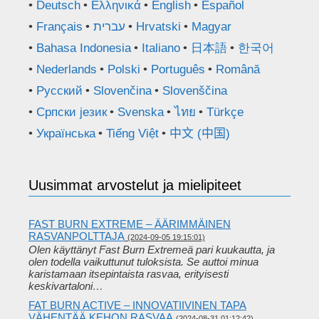
Deutsch
Ελληνικά
English
Español
Français
עברית
Hrvatski
Magyar
Bahasa Indonesia
Italiano
日本語
한국어
Nederlands
Polski
Português
Română
Русский
Slovenčina
Slovenščina
Српски језик
Svenska
ไทย
Türkçe
Українська
Tiếng Việt
中文 (中国)
Uusimmat arvostelut ja mielipiteet
FAST BURN EXTREME – ÄÄRIMMÄINEN
RASVANPOLTTAJA
(2024-09-05 19:15:01)
Olen käyttänyt Fast Burn Extremeä pari kuukautta, ja
olen todella vaikuttunut tuloksista. Se auttoi minua
karistamaan itsepintaista rasvaa, erityisesti
keskivartaloni…
FAT BURN ACTIVE – INNOVATIIVINEN TAPA
VÄHENTÄÄ KEHON RASVAA
(2024-08-31 01:12:42)