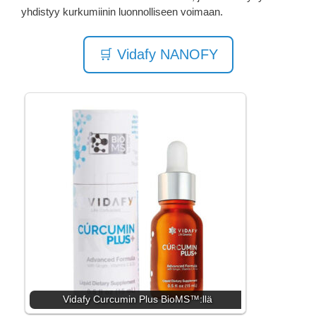
yhdistyy kurkumiinin luonnolliseen voimaan.
🛒 Vidafy NANOFY
Vidafy Curcumin Plus BioMS™:llä