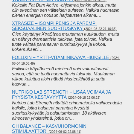
Kokeilin Fat Burn Active -ohjelmaa jonkin aikaa, mutta
olin skeptinen sen väitteiden suhteen. Vaikka huomasin
pienen energian nousun harjoitusten aikana,…
XTRASIZE – ISOMPI PENIS JA PAREMPI
SEKSUAALINEN SUORITUSKYKY
(2024-08-22 21:10:33)
Olen käyttänyt XtraSizea muutaman kuukauden, mutta
en nähnyt dramaattisia tuloksia, joita toivoin. Vaikka
tuote väittää parantavan suorituskykyä ja kokoa,
kokemukseni…
FOLLIXIN – YRTTI-VITAMIINIKAAVA HIUKSILLE
(2024-
08-04 19:08:49)
Follixinia käyttäneenä miehenä voin vakuuttavasti
sanoa, että se tuotti huomattavia tuloksia. Muutaman
viikon kuluttua aloin nähdä hiustenlähtöä ja uutta
kasvua…
NUTRIGO LAB STRENGTH – LISÄÄ VOIMAA JA
FYYSISTÄ KESTÄVYYTTÄ
(2024-06-18 22:06:23)
Nutrigo Lab Strength näyttää erinomaiselta vaihtoehdolta
kaikille, jotka haluavat parantaa fyysistä
suorituskykyään ja palautumistaan. 18 aktiivisen
aineosan yhdistelmä, jotka on…
GH BALANCE – KASVUHORMONIN
STIMULAATTORI
(2024-06-02 22:08:41)