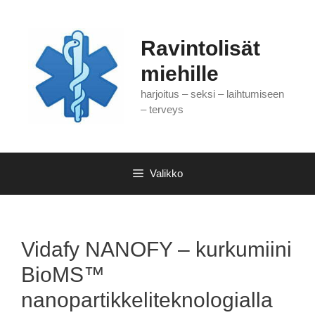
Siirry
sisältöön
Ravintolisät
miehille
harjoitus – seksi – laihtumiseen
– terveys
Valikko
Vidafy NANOFY – kurkumiini
BioMS™
nanopartikkeliteknologialla