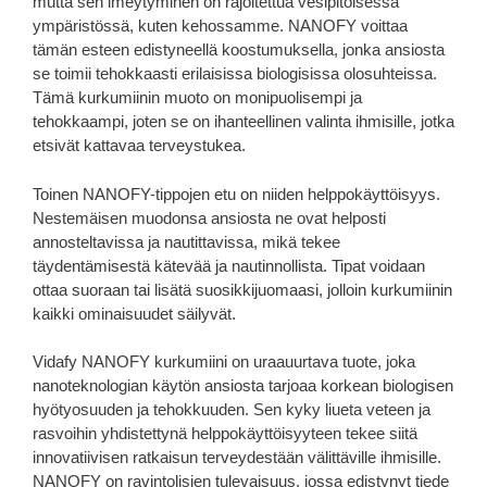
mutta sen imeytyminen on rajoitettua vesipitoisessa
ympäristössä, kuten kehossamme. NANOFY voittaa
tämän esteen edistyneellä koostumuksella, jonka ansiosta
se toimii tehokkaasti erilaisissa biologisissa olosuhteissa.
Tämä kurkumiinin muoto on monipuolisempi ja
tehokkaampi, joten se on ihanteellinen valinta ihmisille, jotka
etsivät kattavaa terveystukea.
Toinen NANOFY-tippojen etu on niiden helppokäyttöisyys.
Nestemäisen muodonsa ansiosta ne ovat helposti
annosteltavissa ja nautittavissa, mikä tekee
täydentämisestä kätevää ja nautinnollista. Tipat voidaan
ottaa suoraan tai lisätä suosikkijuomaasi, jolloin kurkumiinin
kaikki ominaisuudet säilyvät.
Vidafy NANOFY kurkumiini on uraauurtava tuote, joka
nanoteknologian käytön ansiosta tarjoaa korkean biologisen
hyötyosuuden ja tehokkuuden. Sen kyky liueta veteen ja
rasvoihin yhdistettynä helppokäyttöisyyteen tekee siitä
innovatiivisen ratkaisun terveydestään välittäville ihmisille.
NANOFY on ravintolisien tulevaisuus, jossa edistynyt tiede