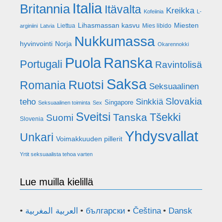
Italia
Britannia
Itävalta
Kreikka
Kofeiinia
L-
Lihasmassan kasvu
Miesten
Liettua
Mies libido
arginiini
Latvia
Nukkumassa
hyvinvointi
Norja
Okarennokki
Puola
Ranska
Portugali
Ravintolisä
Saksa
Ruotsi
Romania
Seksuaalinen
Slovakia
teho
Sinkkiä
Singapore
Seksuaalinen toiminta
Sex
Sveitsi
Tšekki
Tanska
Suomi
Slovenia
Yhdysvallat
Unkari
Voimakkuuden pillerit
Yrtit seksuaalista tehoa varten
Lue muilla kielillä
العربية المغربية
български
Čeština
Dansk