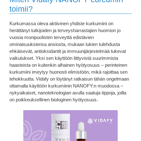
toimii?
Kurkumassa oleva aktiivinen yhdiste kurkumiini on
herättänyt tutkijoiden ja terveysharrastajien huomion jo
vuosia monipuolisten terveyttä edistävien
ominaisuuksiensa ansiosta, mukaan lukien tulehdusta
ehkäisevät, antioksidantit ja immuunijärjestelmää tukevat
vaikutukset. Yksi sen käyttöön liittyvistä suurimmista
haasteista on kuitenkin alhainen hyötyosuus – perinteinen
kurkumiini imeytyy huonosti elimistöön, mikä rajoittaa sen
tehokkuutta. Vidafy on löytänyt ratkaisun tähän ongelmaan
ottamalla käyttöön kurkumiinin NANOFY:n muodossa –
nykyaikaiset, nanoteknologian avulla saatuja tippoja, joilla
on poikkeuksellinen biologinen hyötyosuus.