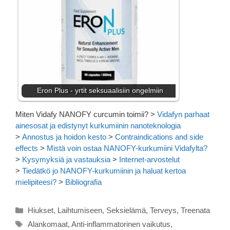
Eron Plus - yrtit seksuaalisiin ongelmiin
Miten Vidafy NANOFY curcumin toimii?
>
Vidafyn parhaat
ainesosat ja edistynyt kurkumiinin nanoteknologia
>
Annostus ja hoidon kesto
>
Contraindications and side
effects
>
Mistä voin ostaa NANOFY-kurkumiini Vidafylta?
>
Kysymyksiä ja vastauksia
>
Internet-arvostelut
>
Tiedätkö jo NANOFY-kurkumiinin ja haluat kertoa
mielipiteesi?
>
Bibliografia
Kategoriat
Hiukset
,
Laihtumiseen
,
Seksielämä
,
Terveys
,
Treenata
Avainsanat
Alankomaat
,
Anti-inflammatorinen vaikutus
,