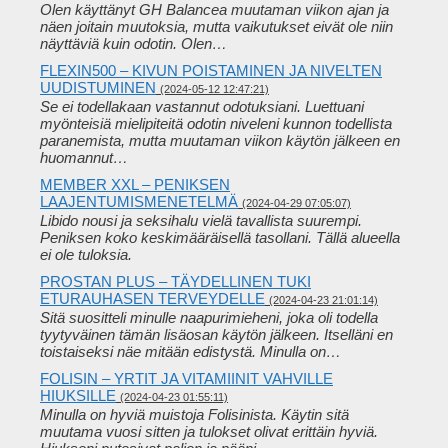
Olen käyttänyt GH Balancea muutaman viikon ajan ja
näen joitain muutoksia, mutta vaikutukset eivät ole niin
näyttäviä kuin odotin. Olen…
FLEXIN500 – KIVUN POISTAMINEN JA NIVELTEN
UUDISTUMINEN
(2024-05-12 12:47:21)
Se ei todellakaan vastannut odotuksiani. Luettuani
myönteisiä mielipiteitä odotin niveleni kunnon todellista
paranemista, mutta muutaman viikon käytön jälkeen en
huomannut…
MEMBER XXL – PENIKSEN
LAAJENTUMISMENETELMÄ
(2024-04-29 07:05:07)
Libido nousi ja seksihalu vielä tavallista suurempi.
Peniksen koko keskimääräisellä tasollani. Tällä alueella
ei ole tuloksia.
PROSTAN PLUS – TÄYDELLINEN TUKI
ETURAUHASEN TERVEYDELLE
(2024-04-23 21:01:14)
Sitä suositteli minulle naapurimieheni, joka oli todella
tyytyväinen tämän lisäosan käytön jälkeen. Itselläni en
toistaiseksi näe mitään edistystä. Minulla on…
FOLISIN – YRTIT JA VITAMIINIT VAHVILLE
HIUKSILLE
(2024-04-23 01:55:11)
Minulla on hyviä muistoja Folisinista. Käytin sitä
muutama vuosi sitten ja tulokset olivat erittäin hyviä.