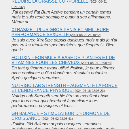
RÉDUIRE LA GRAISSE CORPORELLE
(2024-08-31
01:12:42)
J'ai essayé Fat Burn Active pendant un certain temps
mais je suis resté sceptique quant à ses affirmations.
Même si…
XTRASIZE – PLUS GROS PÉNIS ET MEILLEURE
PERFORMANCE SEXUELLE
(2024-08-22 21:10:33)
Je suis avec XtraSize depuis quelques mois mais je n’ai
pas vu les résultats spectaculaires que j’espérais. Bien
que le…
FOLLIXIN – FORMULE À BASE DE PLANTES ET DE
VITAMINES POUR LES CHEVEUX
(2024-08-04 19:08:49)
En tant qu’homme ayant utilisé Follixin, je peux affirmer
avec confiance qu’il a donné des résultats notables.
Après quelques semaines,…
NUTRIGO LAB STRENGTH – AUGMENTE LA FORCE
ET L’ENDURANCE PHYSIQUE
(2024-06-18 22:06:23)
Nutrigo Lab Strength semble être un excellent choix
pour tous ceux qui cherchent à améliorer leurs
performances physiques et leur…
GH BALANCE – STIMULATEUR D’HORMONE DE
CROISSANCE
(2024-06-02 22:08:41)
J'utilise GH Balance depuis quelques semaines
maintenant et je constate quelques changements, mais