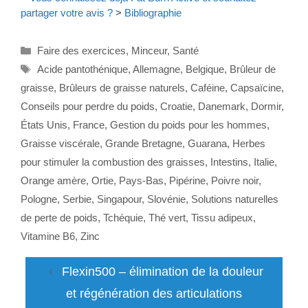
partager votre avis ?
>
Bibliographie
Catégories
Faire des exercices
,
Minceur
,
Santé
Étiquettes
Acide pantothénique
,
Allemagne
,
Belgique
,
Brûleur de
graisse
,
Brûleurs de graisse naturels
,
Caféine
,
Capsaïcine
,
Conseils pour perdre du poids
,
Croatie
,
Danemark
,
Dormir
,
États Unis
,
France
,
Gestion du poids pour les hommes
,
Graisse viscérale
,
Grande Bretagne
,
Guarana
,
Herbes
pour stimuler la combustion des graisses
,
Intestins
,
Italie
,
Orange amère
,
Ortie
,
Pays-Bas
,
Pipérine
,
Poivre noir
,
Pologne
,
Serbie
,
Singapour
,
Slovénie
,
Solutions naturelles
de perte de poids
,
Tchéquie
,
Thé vert
,
Tissu adipeux
,
Vitamine B6
,
Zinc
Flexin500 – élimination de la douleur
et régénération des articulations