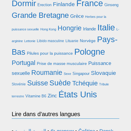
France
Dormir
Finlande
Erection
Ginseng
Grande Bretagne
Grèce
Herbes pour la
Italie
Hongrie
Irlande
puissance sexuelle
Hong Kong
L-
Pays-
Norvège
Libido masculine
Lituanie
arginine
Lettonie
Pologne
Bas
Pilules pour la puissance
Portugal
Puissance
Prise de masse musculaire
Roumanie
Slovaquie
sexuelle
Singapour
Sexe
Suède
Suisse
Tchéquie
Slovénie
Tribule
États Unis
Zinc
Vitamine B6
terrestre
Lire dans d’autres langues