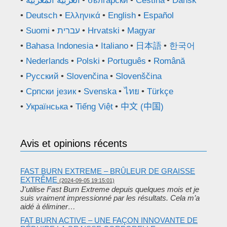
العربية المغربية
български
Čeština
Dansk
Deutsch
Ελληνικά
English
Español
Suomi
עברית
Hrvatski
Magyar
Bahasa Indonesia
Italiano
日本語
한국어
Nederlands
Polski
Português
Română
Русский
Slovenčina
Slovenščina
Српски језик
Svenska
ไทย
Türkçe
Українська
Tiếng Việt
中文 (中国)
Avis et opinions récents
FAST BURN EXTREME – BRÛLEUR DE GRAISSE
EXTRÊME
(2024-09-05 19:15:01)
J'utilise Fast Burn Extreme depuis quelques mois et je
suis vraiment impressionné par les résultats. Cela m’a
aidé à éliminer…
FAT BURN ACTIVE – UNE FAÇON INNOVANTE DE