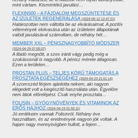
mint vártam. Kismértékű javulást…
FLEXIN500 – A FÁJDALOM MEGSZÜNTETÉSE ÉS
AZ ÍZÜLETEK REGENERÁLÁSA
(2024-05-12 12:47:21)
Határozottan nem váltotta be az elvárásaimat. A pozitív
vélemények elolvasása után az ízületeim állapotának
valódi javulásával számoltam, de néhány hét…
MEMBER XXL – PÉNISZNAGYOBBÍTÓ MÓDSZER
(2024-04-29 07:05:07)
A libidó megnőtt, a szex iránti vágy pedig még a
szokásosnál is nagyobb. A pénisz mérete átlagosan.
Ezen a területen…
PROSTAN PLUS – TELJES KÖRŰ TÁMOGATÁS A
PROSZTATA EGÉSZSÉGÉHEZ
(2024-04-23 21:01:14)
A szomszéd férjem ajánlotta nekem, aki nagyon
elégedett volt a kiegészítő használata után. Egyelőre
nem látok előrelépést. Csak enyhe prosztata…
FOLISIN – GYÓGYNÖVÉNYEK ÉS VITAMINOK AZ
ERŐS HAJHOZ
(2024-04-23 01:55:11)
Jó emlékeim vannak Folisinról. Néhány éve
használtam, és az eredmények nagyon jók voltak. A
hajam nagy mennyiségben hullott, a fejem…