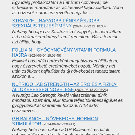
Egy ideig próbálkoztam a Fat Burn Active-val, de
szkeptikus maradtam az állításaival kapcsolatban. Noha
az edzések során észrevettem egy kis…
XTRASIZE – NAGYOBB PÉNISZ ÉS JOBB
SZEXUÁLIS TELJESÍTMÉNY
(2024-08-22 21:10:33)
Néhány hónapja az XtraSize-zel vagyok, de nem láttam
azt a drámai eredményt, amit reméltem. Bár a termék
azt állítja, hogy…
FOLLIXIN – GYÓGYNÖVÉNY-VITAMIN FORMULA
HAJRA
(2024-08-04 19:08:49)
Follixint használó emberként magabiztosan állíthatom,
hogy észrevehető eredményeket hozott. Néhány hét
után csökkent hajhullást és új növekedést tapasztaltam
azokon a…
NUTRIGO LAB STRENGTH – AZ ERŐ ÉS A FIZIKAI
ÁLLÓKÉPESSÉG NÖVELÉSE
(2024-06-18 22:06:23)
A Nutrigo Lab Strength kiváló választásnak tűnik
mindazok számára, akik fizikai teljesítőképességüket és
gyógyulásukat szeretnék fokozni. A 18 aktív
összetevő…
GH BALANCE – NÖVEKEDÉSI HORMON
STIMULÁTOR
(2024-06-02 22:08:41)
Néhány hete használom a GH Balance-t, és látok
néhány változást, de a hatások nem olyan látványosak,