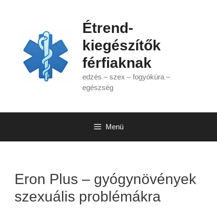
Kilépés
a
Étrend-
tartalomba
kiegészítők
férfiaknak
edzés – szex – fogyókúra –
egészség
Menü
Eron Plus – gyógynövények
szexuális problémákra