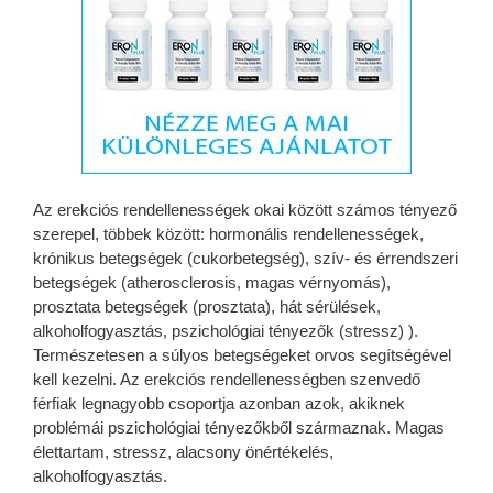
Az erekciós rendellenességek okai között számos tényező
szerepel, többek között: hormonális rendellenességek,
krónikus betegségek (cukorbetegség), szív- és érrendszeri
betegségek (atherosclerosis, magas vérnyomás),
prosztata betegségek (prosztata), hát sérülések,
alkoholfogyasztás, pszichológiai tényezők (stressz) ).
Természetesen a súlyos betegségeket orvos segítségével
kell kezelni. Az erekciós rendellenességben szenvedő
férfiak legnagyobb csoportja azonban azok, akiknek
problémái pszichológiai tényezőkből származnak. Magas
élettartam, stressz, alacsony önértékelés,
alkoholfogyasztás.