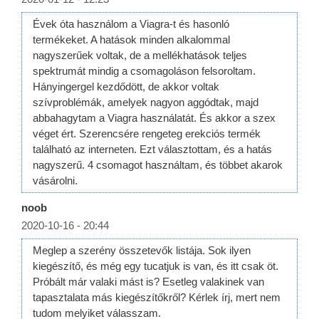
Évek óta használom a Viagra-t és hasonló
termékeket. A hatások minden alkalommal
nagyszerűek voltak, de a mellékhatások teljes
spektrumát mindig a csomagoláson felsoroltam.
Hányingergel kezdődött, de akkor voltak
szívproblémák, amelyek nagyon aggódtak, majd
abbahagytam a Viagra használatát. És akkor a szex
véget ért. Szerencsére rengeteg erekciós termék
található az interneten. Ezt választottam, és a hatás
nagyszerű. 4 csomagot használtam, és többet akarok
vásárolni.
noob
2020-10-16 - 20:44
Meglep a szerény összetevők listája. Sok ilyen
kiegészítő, és még egy tucatjuk is van, és itt csak öt.
Próbált már valaki mást is? Esetleg valakinek van
tapasztalata más kiegészítőkről? Kérlek írj, mert nem
tudom melyiket válasszam.