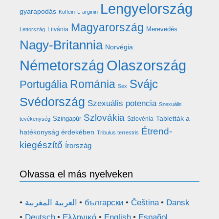
Lengyelország
gyarapodás
Koffein
L-arginin
Magyarország
Merevedés
Litvánia
Lettország
Nagy-Britannia
Norvégia
Németország
Olaszország
Románia
Svájc
Portugália
Sex
Svédország
Szexuális potencia
Szexuális
Szlovákia
Tabletták a
Szingapúr
Szlovénia
tevékenység
Étrend-
hatékonyság érdekében
Tribulus terrestris
kiegészítő
Írország
Olvassa el más nyelveken
العربية المغربية
български
Čeština
Dansk
Deutsch
Ελληνικά
English
Español