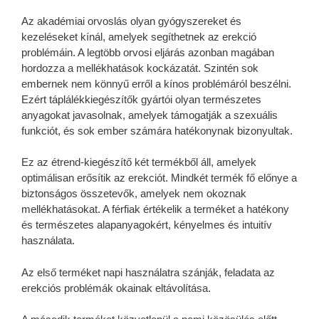
Az akadémiai orvoslás olyan gyógyszereket és
kezeléseket kínál, amelyek segíthetnek az erekció
problémáin. A legtöbb orvosi eljárás azonban magában
hordozza a mellékhatások kockázatát. Szintén sok
embernek nem könnyű erről a kínos problémáról beszélni.
Ezért táplálékkiegészítők gyártói olyan természetes
anyagokat javasolnak, amelyek támogatják a szexuális
funkciót, és sok ember számára hatékonynak bizonyultak.
Ez az étrend-kiegészítő két termékből áll, amelyek
optimálisan erősítik az erekciót. Mindkét termék fő előnye a
biztonságos összetevők, amelyek nem okoznak
mellékhatásokat. A férfiak értékelik a terméket a hatékony
és természetes alapanyagokért, kényelmes és intuitív
használata.
Az első terméket napi használatra szánják, feladata az
erekciós problémák okainak eltávolítása.