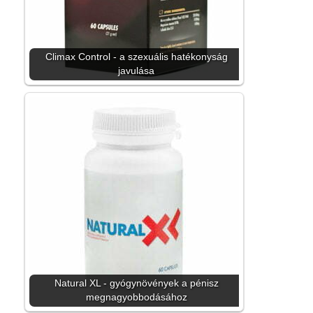
Climax Control - a szexuális hatékonyság
javulása
Natural XL - gyógynövények a pénisz
megnagyobbodásához