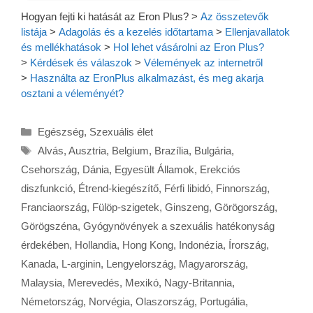
Hogyan fejti ki hatását az Eron Plus?
>
Az összetevők
listája
>
Adagolás és a kezelés időtartama
>
Ellenjavallatok
és mellékhatások
>
Hol lehet vásárolni az Eron Plus?
>
Kérdések és válaszok
>
Vélemények az internetről
>
Használta az EronPlus alkalmazást, és meg akarja
osztani a véleményét?
Kategória
Egészség
,
Szexuális élet
Címkék
Alvás
,
Ausztria
,
Belgium
,
Brazília
,
Bulgária
,
Csehország
,
Dánia
,
Egyesült Államok
,
Erekciós
diszfunkció
,
Étrend-kiegészítő
,
Férfi libidó
,
Finnország
,
Franciaország
,
Fülöp-szigetek
,
Ginszeng
,
Görögország
,
Görögszéna
,
Gyógynövények a szexuális hatékonyság
érdekében
,
Hollandia
,
Hong Kong
,
Indonézia
,
Írország
,
Kanada
,
L-arginin
,
Lengyelország
,
Magyarország
,
Malaysia
,
Merevedés
,
Mexikó
,
Nagy-Britannia
,
Németország
,
Norvégia
,
Olaszország
,
Portugália
,