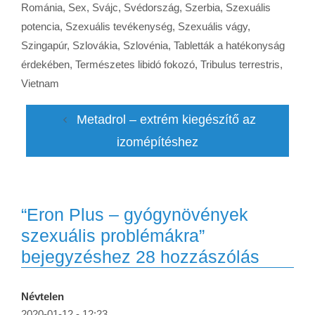
Románia
,
Sex
,
Svájc
,
Svédország
,
Szerbia
,
Szexuális
potencia
,
Szexuális tevékenység
,
Szexuális vágy
,
Szingapúr
,
Szlovákia
,
Szlovénia
,
Tabletták a hatékonyság
érdekében
,
Természetes libidó fokozó
,
Tribulus terrestris
,
Vietnam
Metadrol – extrém kiegészítő az
izomépítéshez
“Eron Plus – gyógynövények
szexuális problémákra”
bejegyzéshez 28 hozzászólás
Névtelen
2020-01-12 - 12:23