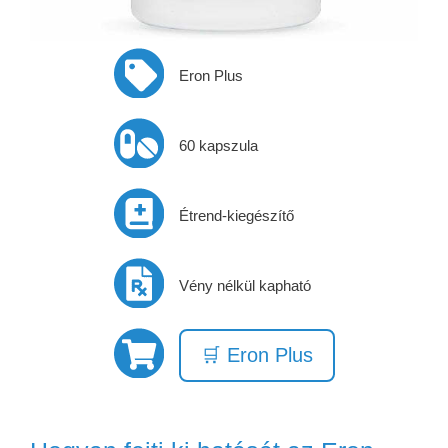
Eron Plus
60 kapszula
Étrend-kiegészítő
Vény nélkül kapható
🛒 Eron Plus