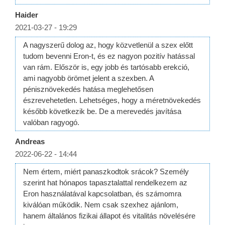
Haider
2021-03-27 - 19:29
A nagyszerű dolog az, hogy közvetlenül a szex előtt
tudom bevenni Eron-t, és ez nagyon pozitív hatással
van rám. Először is, egy jobb és tartósabb erekció,
ami nagyobb örömet jelent a szexben. A
pénisznövekedés hatása meglehetősen
észrevehetetlen. Lehetséges, hogy a méretnövekedés
később következik be. De a merevedés javítása
valóban ragyogó.
Andreas
2022-06-22 - 14:44
Nem értem, miért panaszkodtok srácok? Személy
szerint hat hónapos tapasztalattal rendelkezem az
Eron használatával kapcsolatban, és számomra
kiválóan működik. Nem csak szexhez ajánlom,
hanem általános fizikai állapot és vitalitás növelésére