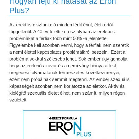
Hogyan fejti ki hatását az Eron
Plus?
Az erektilis diszfunkció minden férfit érint, életkortól
függetlenül. A 40 év feletti korosztályban az erekciós
problémákat a férfiak több mint 50% -a jelentette.
Figyelembe kell azonban venni, hogy a férfiak nem szeretik
a nemi élettel kapcsolatos problémáikról beszélni. Ezért a
probléma sokkal szélesebb lehet. Sok ember úgy gondolja,
hogy az erekciós zavar és a nemi vágy hiánya a test
öregedési folyamatának természetes következményei,
ezért nem próbálnak semmit megtenni. Az ember szexuális
képességeit azonban nem korlátozza az életkor. Aktív és
kielégítő szexuális életet élhet, nem számít, milyen régen
született.