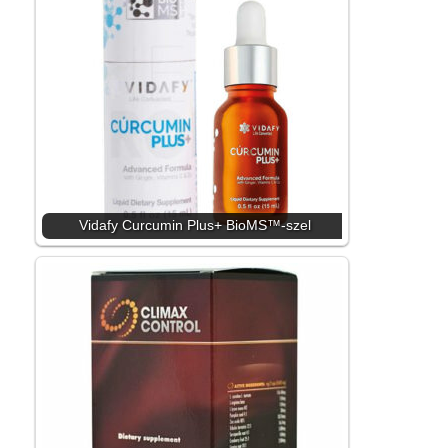
Vidafy Curcumin Plus+ BioMS™-szel