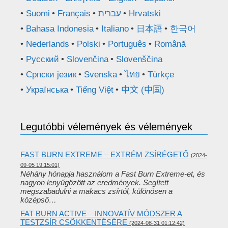
Suomi
Français
עברית
Hrvatski
Bahasa Indonesia
Italiano
日本語
한국어
Nederlands
Polski
Português
Română
Русский
Slovenčina
Slovenščina
Српски језик
Svenska
ไทย
Türkçe
Українська
Tiếng Việt
中文 (中国)
Legutóbbi vélemények és vélemények
FAST BURN EXTREME – EXTRÉM ZSÍRÉGETŐ
(2024-
09-05 19:15:01)
Néhány hónapja használom a Fast Burn Extreme-et, és
nagyon lenyűgözött az eredmények. Segített
megszabadulni a makacs zsírtól, különösen a
középső…
FAT BURN ACTIVE – INNOVATÍV MÓDSZER A
TESTZSÍR CSÖKKENTÉSÉRE
(2024-08-31 01:12:42)