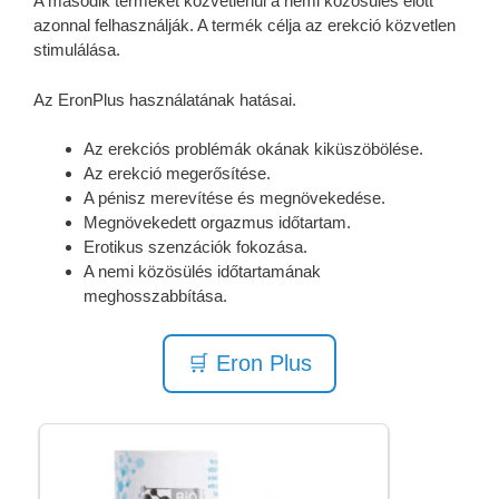
A második terméket közvetlenül a nemi közösülés előtt
azonnal felhasználják. A termék célja az erekció közvetlen
stimulálása.
Az EronPlus használatának hatásai.
Az erekciós problémák okának kiküszöbölése.
Az erekció megerősítése.
A pénisz merevítése és megnövekedése.
Megnövekedett orgazmus időtartam.
Erotikus szenzációk fokozása.
A nemi közösülés időtartamának
meghosszabbítása.
🛒 Eron Plus