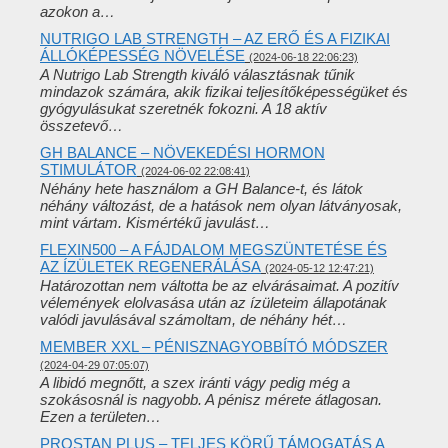
azokon a…
NUTRIGO LAB STRENGTH – AZ ERŐ ÉS A FIZIKAI
ÁLLÓKÉPESSÉG NÖVELÉSE
(2024-06-18 22:06:23)
A Nutrigo Lab Strength kiváló választásnak tűnik
mindazok számára, akik fizikai teljesítőképességüket és
gyógyulásukat szeretnék fokozni. A 18 aktív
összetevő…
GH BALANCE – NÖVEKEDÉSI HORMON
STIMULÁTOR
(2024-06-02 22:08:41)
Néhány hete használom a GH Balance-t, és látok
néhány változást, de a hatások nem olyan látványosak,
mint vártam. Kismértékű javulást…
FLEXIN500 – A FÁJDALOM MEGSZÜNTETÉSE ÉS
AZ ÍZÜLETEK REGENERÁLÁSA
(2024-05-12 12:47:21)
Határozottan nem váltotta be az elvárásaimat. A pozitív
vélemények elolvasása után az ízületeim állapotának
valódi javulásával számoltam, de néhány hét…
MEMBER XXL – PÉNISZNAGYOBBÍTÓ MÓDSZER
(2024-04-29 07:05:07)
A libidó megnőtt, a szex iránti vágy pedig még a
szokásosnál is nagyobb. A pénisz mérete átlagosan.
Ezen a területen…
PROSTAN PLUS – TELJES KÖRŰ TÁMOGATÁS A