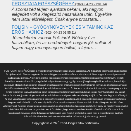
PROSZTATA EGÉSZSÉGÉHEZ
(2024-04-23 21:01:14)
A szomszéd férjem ajánlotta nekem, aki nagyon
elégedett volt a kiegészítő használata után. Egyelőre
nem látok előrelépést. Csak enyhe prosztata…
FOLISIN – GYÓGYNÖVÉNYEK ÉS VITAMINOK AZ
ERŐS HAJHOZ
(2024-04-23 01:55:11)
Jó emlékeim vannak Folisinról. Néhány éve
használtam, és az eredmények nagyon jók voltak. A
hajam nagy mennyiségben hullott, a fejem…
FONTOS INFORMÁCIÓ! Ezen a weboldalon nem teszünk közzé orvosi tanácsokat. Az itt található információk csak oktatási
és tájékoztatási célokat szolgálnak, és semmiképpen sem tekinthetők orvosi tanácsnak. Nem vagyunk semmilyen termék
eladója vagy gyártója. A leírt termékekkel kapcsolatos minden kérdéssel a megfelelő entitásokhoz kell fordulni. Mielőtt
bármilyen terméket használna, vagy ha bármilyen kérdése vagy aggálya van saját egészségével kapcsolatban, konzultáljon
orvosával. Idézzük itt az emberek állításait olyan hatásokról, amelyeknek nem kell tipikusnak lenniük, és eltérhetnek a mások
által elért eredményektől. Weboldalunk kapcsolt linkeket tartalmaz. Az Amazon munkatársaként és más, társult programokat
kínáló webhelyek leányvállalataként pénzt keresünk a megfelelő vásárlásokkal. Ez azt jelenti, hogy ha rákattint egy társult
linkre, és vásárol, jutalékot kaphatunk. A kapcsolt linkek semmilyen módon nem befolyásolják az Ön, mint fogyasztó költségeit.
Az áruk vásárlásának költsége azonos a kapcsolt linkjeinktől függetlenül. Az itt közzétett vélemények olvasásakor ne feledje,
hogy nem ellenőrizzük a más webhelyekről származó véleményeket, illetve a weboldalunkra látogatók által közzétett
véleményeket. Azonban ellenőrizzük a véleményeket, és eltávolítjuk őket, ha csalást észlelünk. Pozitív és negatív véleményeket
is közölünk. Bár mindent megteszünk annak érdekében, hogy az ezen a weboldalon közzétett információk pontosak és
naprakészek legyenek, előfordulhatnak pontatlanságok vagy hibák. Fenntartjuk a jogot, hogy a weboldalunkon található
információkat bármikor, előzetes értesítés nélkül módosítsuk, javítsuk vagy javítsuk.
Copyright © 2026 Étrend-kiegészítők férfiaknak