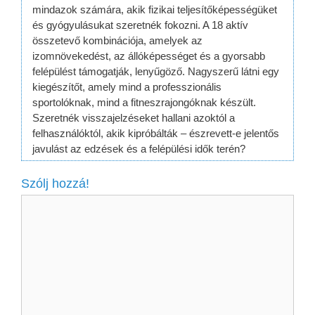
mindazok számára, akik fizikai teljesítőképességüket
és gyógyulásukat szeretnék fokozni. A 18 aktív
összetevő kombinációja, amelyek az
izomnövekedést, az állóképességet és a gyorsabb
felépülést támogatják, lenyűgöző. Nagyszerű látni egy
kiegészítőt, amely mind a professzionális
sportolóknak, mind a fitneszrajongóknak készült.
Szeretnék visszajelzéseket hallani azoktól a
felhasználóktól, akik kipróbálták – észrevett-e jelentős
javulást az edzések és a felépülési idők terén?
Szólj hozzá!
Hozzászólás