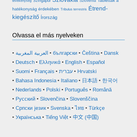
Tabletták a
Szingapúr
Szlovénia
tevékenység
Étrend-
hatékonyság érdekében
Tribulus terrestris
kiegészítő
Írország
Olvassa el más nyelveken
العربية المغربية
български
Čeština
Dansk
Deutsch
Ελληνικά
English
Español
Suomi
Français
עברית
Hrvatski
Bahasa Indonesia
Italiano
日本語
한국어
Nederlands
Polski
Português
Română
Русский
Slovenčina
Slovenščina
Српски језик
Svenska
ไทย
Türkçe
Українська
Tiếng Việt
中文 (中国)