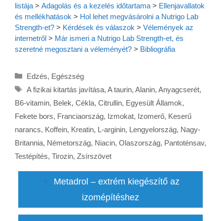
listája
>
Adagolás és a kezelés időtartama
>
Ellenjavallatok
és mellékhatások
>
Hol lehet megvásárolni a Nutrigo Lab
Strength-et?
>
Kérdések és válaszok
>
Vélemények az
internetről
>
Már ismeri a Nutrigo Lab Strength-et, és
szeretné megosztani a véleményét?
>
Bibliográfia
Kategória
Edzés
,
Egészség
Címkék
A fizikai kitartás javítása
,
A taurin
,
Alanin
,
Anyagcserét
,
B6-vitamin
,
Belek
,
Cékla
,
Citrullin
,
Egyesült Államok
,
Fekete bors
,
Franciaország
,
Izmokat
,
Izomerő
,
Keserű
narancs
,
Koffein
,
Kreatin
,
L-arginin
,
Lengyelország
,
Nagy-
Britannia
,
Németország
,
Niacin
,
Olaszország
,
Pantoténsav
,
Testépítés
,
Tirozin
,
Zsírszövet
Metadrol – extrém kiegészítő az
izomépítéshez