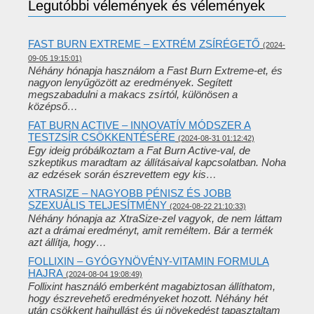
Legutóbbi vélemények és vélemények
FAST BURN EXTREME – EXTRÉM ZSÍRÉGETŐ
(2024-
09-05 19:15:01)
Néhány hónapja használom a Fast Burn Extreme-et, és
nagyon lenyűgözött az eredmények. Segített
megszabadulni a makacs zsírtól, különösen a
középső…
FAT BURN ACTIVE – INNOVATÍV MÓDSZER A
TESTZSÍR CSÖKKENTÉSÉRE
(2024-08-31 01:12:42)
Egy ideig próbálkoztam a Fat Burn Active-val, de
szkeptikus maradtam az állításaival kapcsolatban. Noha
az edzések során észrevettem egy kis…
XTRASIZE – NAGYOBB PÉNISZ ÉS JOBB
SZEXUÁLIS TELJESÍTMÉNY
(2024-08-22 21:10:33)
Néhány hónapja az XtraSize-zel vagyok, de nem láttam
azt a drámai eredményt, amit reméltem. Bár a termék
azt állítja, hogy…
FOLLIXIN – GYÓGYNÖVÉNY-VITAMIN FORMULA
HAJRA
(2024-08-04 19:08:49)
Follixint használó emberként magabiztosan állíthatom,
hogy észrevehető eredményeket hozott. Néhány hét
után csökkent hajhullást és új növekedést tapasztaltam