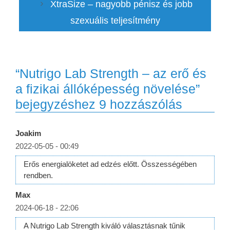
XtraSize – nagyobb pénisz és jobb
szexuális teljesítmény
“Nutrigo Lab Strength – az erő és
a fizikai állóképesség növelése”
bejegyzéshez 9 hozzászólás
Joakim
2022-05-05 - 00:49
Erős energialöketet ad edzés előtt. Összességében
rendben.
Max
2024-06-18 - 22:06
A Nutrigo Lab Strength kiváló választásnak tűnik