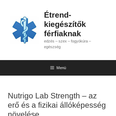
Kilépés
a
Étrend-
tartalomba
kiegészítők
férfiaknak
edzés – szex – fogyókúra –
egészség
Menü
Nutrigo Lab Strength – az
erő és a fizikai állóképesség
növelése