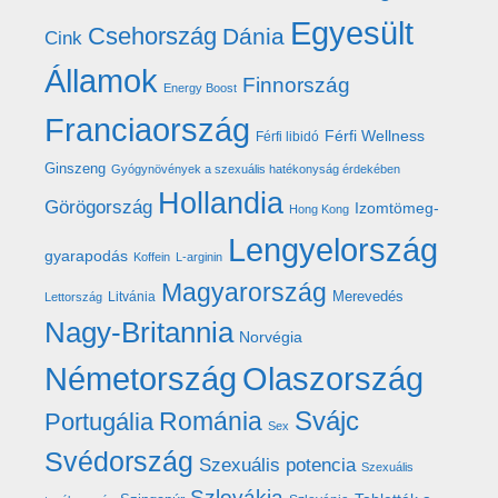
Egyesült
Csehország
Dánia
Cink
Államok
Finnország
Energy Boost
Franciaország
Férfi Wellness
Férfi libidó
Ginszeng
Gyógynövények a szexuális hatékonyság érdekében
Hollandia
Görögország
Izomtömeg-
Hong Kong
Lengyelország
gyarapodás
Koffein
L-arginin
Magyarország
Merevedés
Litvánia
Lettország
Nagy-Britannia
Norvégia
Németország
Olaszország
Románia
Svájc
Portugália
Sex
Svédország
Szexuális potencia
Szexuális
Szlovákia