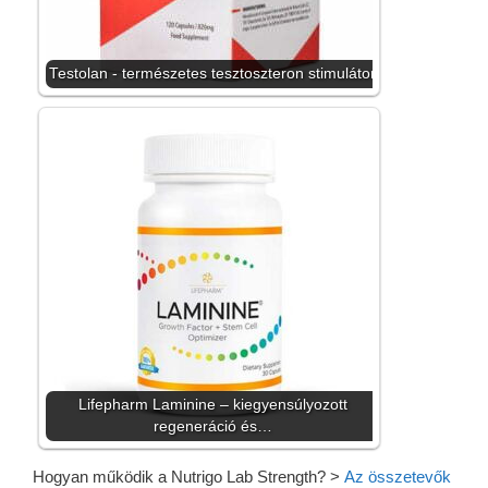
Testolan - természetes tesztoszteron stimulátor
Lifepharm Laminine – kiegyensúlyozott
regeneráció és…
Hogyan működik a Nutrigo Lab Strength?
>
Az összetevők