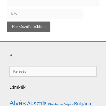
Név
♂
Keresés:
Címkék
Alvás
Ausztria
Bulgária
B6-vitamin
Belgium