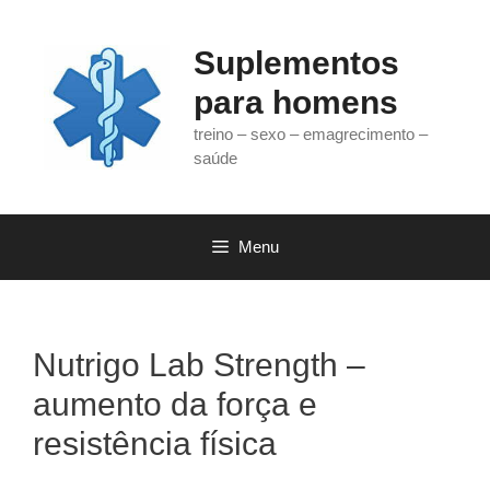
Pular
para
Suplementos
o
conteúdo
para homens
treino – sexo – emagrecimento –
saúde
Menu
Nutrigo Lab Strength –
aumento da força e
resistência física