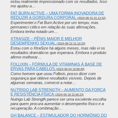
estou realmente impressionado com os resultados. Isso
me ajudou a…
FAT BURN ACTIVE – UMA FORMA INOVADORA DE
REDUZIR A GORDURA CORPORAL
(2024-08-31 01:12:42)
Experimentei o Fat Burn Active por um tempo, mas
permaneci cético em relação às suas afirmações.
Embora tenha notado um…
XTRASIZE – PÊNIS MAIOR E MELHOR
DESEMPENHO SEXUAL
(2024-08-22 21:10:33)
Estou com o XtraSize há alguns meses, mas não vi os
resultados dramáticos que esperava. Embora o produto
afirme melhorar…
FOLLIXIN – FÓRMULA DE VITAMINAS À BASE DE
ERVAS PARA CABELOS
(2024-08-04 19:08:49)
Como homem que usou Follixin, posso dizer com
segurança que obteve resultados visíveis. Depois de
algumas semanas, comecei a notar…
NUTRIGO LAB STRENGTH – AUMENTO DA FORÇA
E RESISTÊNCIA FÍSICA
(2024-06-18 22:06:23)
Nutrigo Lab Strength parece ser uma excelente escolha
para quem procura aumentar o desempenho físico e a
recuperação. A combinação…
GH BALANCE – ESTIMULADOR DO HORMÔNIO DO