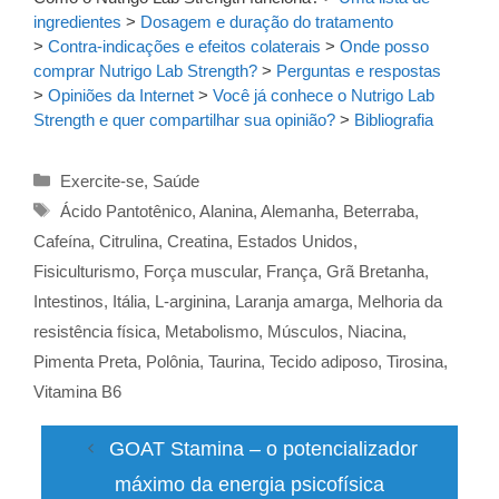
ingredientes
>
Dosagem e duração do tratamento
>
Contra-indicações e efeitos colaterais
>
Onde posso
comprar Nutrigo Lab Strength?
>
Perguntas e respostas
>
Opiniões da Internet
>
Você já conhece o Nutrigo Lab
Strength e quer compartilhar sua opinião?
>
Bibliografia
Categorias
Exercite-se
,
Saúde
Tags
Ácido Pantotênico
,
Alanina
,
Alemanha
,
Beterraba
,
Cafeína
,
Citrulina
,
Creatina
,
Estados Unidos
,
Fisiculturismo
,
Força muscular
,
França
,
Grã Bretanha
,
Intestinos
,
Itália
,
L-arginina
,
Laranja amarga
,
Melhoria da
resistência física
,
Metabolismo
,
Músculos
,
Niacina
,
Pimenta Preta
,
Polônia
,
Taurina
,
Tecido adiposo
,
Tirosina
,
Vitamina B6
GOAT Stamina – o potencializador
máximo da energia psicofísica