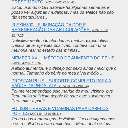
CRESCIMENTO
(2024-06-02 22:08:41)
Estou usando o GH Balance há algumas semanas e
posso ver algumas mudanças, mas os efeitos não são
tão espetaculares…
FLEXIN500 – ELIMINAÇÃO DA DOR E
REGENERAÇÃO DAS ARTICULAÇÕES
(2024-05-12
12:47:21)
Definitivamente não atendeu às minhas expectativas.
Depois de ler opiniões positivas, contava com uma
melhoria real no estado das minhas…
MEMBER XXL – MÉTODO DE AUMENTO DO PÊNIS
(2024-04-29 07:05:07)
A libido aumentou e o desejo por sexo ainda maior que o
normal. Tamanho do pênis no meu nível médio.…
PROSTAN PLUS – SUPORTE COMPLETO PARA A
SAÚDE DA PRÓSTATA
(2024-04-23 21:01:14)
Foi-me recomendado pelo marido do meu vizinho, que
ficou muito satisfeito depois de usar este suplemento.
Para mim, a partir…
FOLISIN – ERVAS E VITAMINAS PARA CABELOS
FORTES
(2024-04-23 01:55:11)
Tenho boas lembranças de Folisin. Usei há alguns anos
e os resultados foram muito bons. Meu cabelo estava