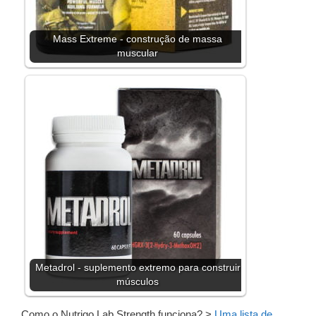
Mass Extreme - construção de massa
muscular
Metadrol - suplemento extremo para construir
músculos
Como o Nutrigo Lab Strength funciona?
>
Uma lista de