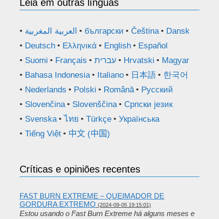
Leia em outras línguas
العربية المغربية
български
Čeština
Dansk
Deutsch
Ελληνικά
English
Español
Suomi
Français
עברית
Hrvatski
Magyar
Bahasa Indonesia
Italiano
日本語
한국어
Nederlands
Polski
Română
Русский
Slovenčina
Slovenščina
Српски језик
Svenska
ไทย
Türkçe
Українська
Tiếng Việt
中文 (中国)
Críticas e opiniões recentes
FAST BURN EXTREME – QUEIMADOR DE
GORDURA EXTREMO
(2024-09-05 19:15:01)
Estou usando o Fast Burn Extreme há alguns meses e