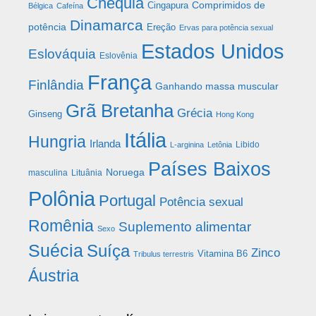
Chéquia
Comprimidos de
Cingapura
Bélgica
Cafeína
Dinamarca
potência
Ereção
Ervas para potência sexual
Estados Unidos
Eslováquia
Eslovênia
França
Finlândia
Ganhando massa muscular
Grã Bretanha
Grécia
Ginseng
Hong Kong
Itália
Hungria
Irlanda
Libido
L-arginina
Letônia
Países Baixos
Noruega
masculina
Lituânia
Polônia
Portugal
Potência sexual
Romênia
Suplemento alimentar
Sexo
Suécia
Suíça
Zinco
Vitamina B6
Tribulus terrestris
Áustria