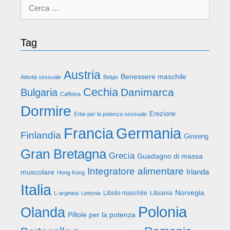
Ricerca
per:
Tag
Austria
Benessere maschile
Attività sessuale
Belgio
Cechia
Danimarca
Bulgaria
Caffeina
Dormire
Erezione
Erbe per la potenza sessuale
Francia
Germania
Finlandia
Ginseng
Gran Bretagna
Grecia
Guadagno di massa
Integratore alimentare
Irlanda
muscolare
Hong Kong
Italia
Norvegia
Libido maschile
Lituania
L-arginina
Lettonia
Polonia
Olanda
Pillole per la potenza