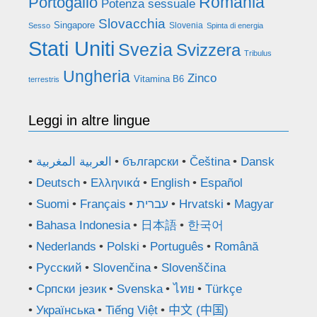
Romania
Portogallo
Potenza sessuale
Slovacchia
Singapore
Slovenia
Sesso
Spinta di energia
Stati Uniti
Svezia
Svizzera
Tribulus
Ungheria
Zinco
Vitamina B6
terrestris
Leggi in altre lingue
العربية المغربية
български
Čeština
Dansk
Deutsch
Ελληνικά
English
Español
Suomi
Français
עברית
Hrvatski
Magyar
Bahasa Indonesia
日本語
한국어
Nederlands
Polski
Português
Română
Русский
Slovenčina
Slovenščina
Српски језик
Svenska
ไทย
Türkçe
Українська
Tiếng Việt
中文 (中国)