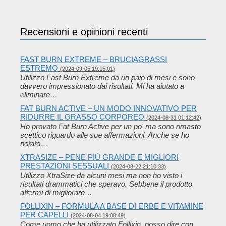
Recensioni e opinioni recenti
FAST BURN EXTREME – BRUCIAGRASSI
ESTREMO
(2024-09-05 19:15:01)
Utilizzo Fast Burn Extreme da un paio di mesi e sono
davvero impressionato dai risultati. Mi ha aiutato a
eliminare…
FAT BURN ACTIVE – UN MODO INNOVATIVO PER
RIDURRE IL GRASSO CORPOREO
(2024-08-31 01:12:42)
Ho provato Fat Burn Active per un po' ma sono rimasto
scettico riguardo alle sue affermazioni. Anche se ho
notato…
XTRASIZE – PENE PIÙ GRANDE E MIGLIORI
PRESTAZIONI SESSUALI
(2024-08-22 21:10:33)
Utilizzo XtraSize da alcuni mesi ma non ho visto i
risultati drammatici che speravo. Sebbene il prodotto
affermi di migliorare…
FOLLIXIN – FORMULA A BASE DI ERBE E VITAMINE
PER CAPELLI
(2024-08-04 19:08:49)
Come uomo che ha utilizzato Follixin, posso dire con