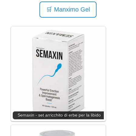
🛒 Manximo Gel
Semaxin - set arricchito di erbe per la libido