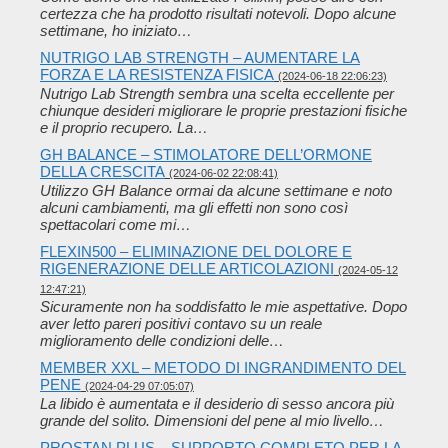
certezza che ha prodotto risultati notevoli. Dopo alcune
settimane, ho iniziato…
NUTRIGO LAB STRENGTH – AUMENTARE LA
FORZA E LA RESISTENZA FISICA
(2024-06-18 22:06:23)
Nutrigo Lab Strength sembra una scelta eccellente per
chiunque desideri migliorare le proprie prestazioni fisiche
e il proprio recupero. La…
GH BALANCE – STIMOLATORE DELL’ORMONE
DELLA CRESCITA
(2024-06-02 22:08:41)
Utilizzo GH Balance ormai da alcune settimane e noto
alcuni cambiamenti, ma gli effetti non sono così
spettacolari come mi…
FLEXIN500 – ELIMINAZIONE DEL DOLORE E
RIGENERAZIONE DELLE ARTICOLAZIONI
(2024-05-12
12:47:21)
Sicuramente non ha soddisfatto le mie aspettative. Dopo
aver letto pareri positivi contavo su un reale
miglioramento delle condizioni delle…
MEMBER XXL – METODO DI INGRANDIMENTO DEL
PENE
(2024-04-29 07:05:07)
La libido è aumentata e il desiderio di sesso ancora più
grande del solito. Dimensioni del pene al mio livello…
PROSTAN PLUS – SUPPORTO COMPLETO PER LA