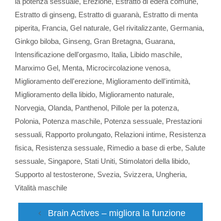
la potenza sessuale
,
Erezione
,
Estratto di edera comune
,
Estratto di ginseng
,
Estratto di guaranà
,
Estratto di menta
piperita
,
Francia
,
Gel naturale
,
Gel rivitalizzante
,
Germania
,
Ginkgo biloba
,
Ginseng
,
Gran Bretagna
,
Guarana
,
Intensificazione dell'orgasmo
,
Italia
,
Libido maschile
,
Manximo Gel
,
Menta
,
Microcircolazione venosa
,
Miglioramento dell'erezione
,
Miglioramento dell'intimità
,
Miglioramento della libido
,
Miglioramento naturale
,
Norvegia
,
Olanda
,
Panthenol
,
Pillole per la potenza
,
Polonia
,
Potenza maschile
,
Potenza sessuale
,
Prestazioni
sessuali
,
Rapporto prolungato
,
Relazioni intime
,
Resistenza
fisica
,
Resistenza sessuale
,
Rimedio a base di erbe
,
Salute
sessuale
,
Singapore
,
Stati Uniti
,
Stimolatori della libido
,
Supporto al testosterone
,
Svezia
,
Svizzera
,
Ungheria
,
Vitalità maschile
Brain Actives – migliora la funzione