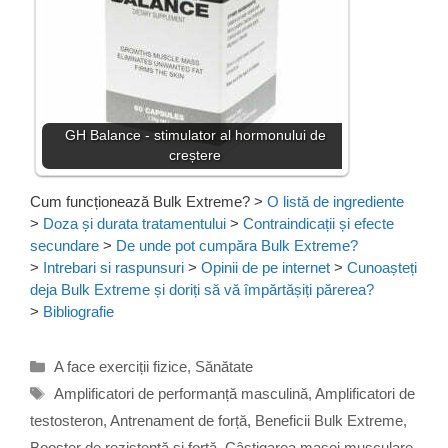
GH Balance - stimulator al hormonului de
creștere
Cum funcționează Bulk Extreme?
>
O listă de ingrediente
>
Doza și durata tratamentului
>
Contraindicații și efecte
secundare
>
De unde pot cumpăra Bulk Extreme?
>
Intrebari si raspunsuri
>
Opinii de pe internet
>
Cunoașteți
deja Bulk Extreme și doriți să vă împărtășiți părerea?
>
Bibliografie
Categorii
A face exerciții fizice
,
Sănătate
Etichete
Amplificatori de performanță masculină
,
Amplificatori de
testosteron
,
Antrenament de forță
,
Beneficii Bulk Extreme
,
Booster de rezistență și forță
,
Câștigarea masei musculare
,