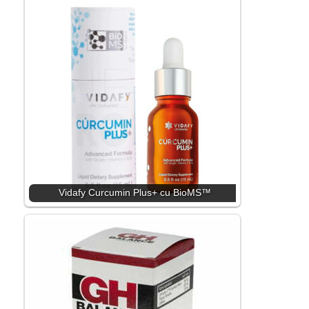
Vidafy Curcumin Plus+ cu BioMS™