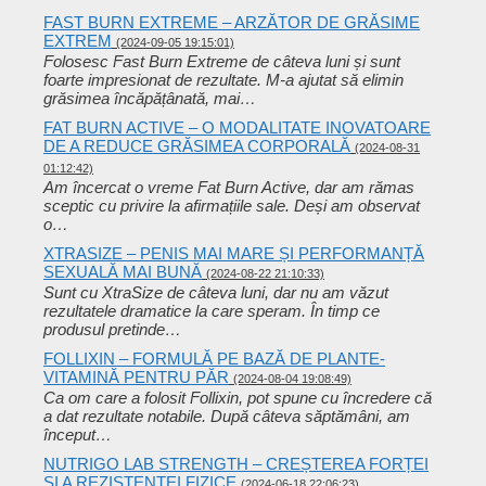
FAST BURN EXTREME – ARZĂTOR DE GRĂSIME
EXTREM
(2024-09-05 19:15:01)
Folosesc Fast Burn Extreme de câteva luni și sunt
foarte impresionat de rezultate. M-a ajutat să elimin
grăsimea încăpățânată, mai…
FAT BURN ACTIVE – O MODALITATE INOVATOARE
DE A REDUCE GRĂSIMEA CORPORALĂ
(2024-08-31
01:12:42)
Am încercat o vreme Fat Burn Active, dar am rămas
sceptic cu privire la afirmațiile sale. Deși am observat
o…
XTRASIZE – PENIS MAI MARE ȘI PERFORMANȚĂ
SEXUALĂ MAI BUNĂ
(2024-08-22 21:10:33)
Sunt cu XtraSize de câteva luni, dar nu am văzut
rezultatele dramatice la care speram. În timp ce
produsul pretinde…
FOLLIXIN – FORMULĂ PE BAZĂ DE PLANTE-
VITAMINĂ PENTRU PĂR
(2024-08-04 19:08:49)
Ca om care a folosit Follixin, pot spune cu încredere că
a dat rezultate notabile. După câteva săptămâni, am
început…
NUTRIGO LAB STRENGTH – CREȘTEREA FORȚEI
ȘI A REZISTENȚEI FIZICE
(2024-06-18 22:06:23)