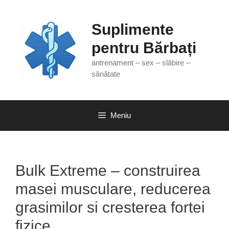
Sari
la
Suplimente
conținut
pentru Bărbați
antrenament – sex – slăbire –
sănătate
Meniu
Bulk Extreme – construirea
masei musculare, reducerea
grasimilor si cresterea fortei
fizice