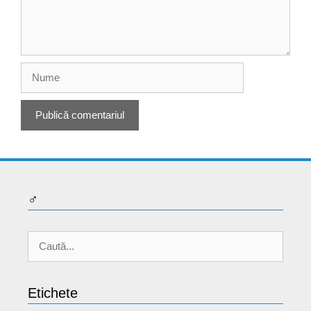
Nume
♂
Caută
după:
Etichete