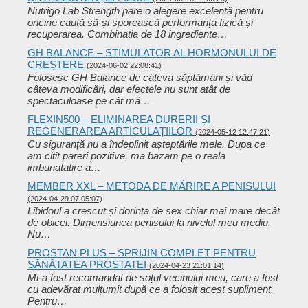
Nutrigo Lab Strength pare o alegere excelentă pentru
oricine caută să-și sporească performanța fizică și
recuperarea. Combinația de 18 ingrediente…
GH BALANCE – STIMULATOR AL HORMONULUI DE
CREȘTERE
(2024-06-02 22:08:41)
Folosesc GH Balance de câteva săptămâni și văd
câteva modificări, dar efectele nu sunt atât de
spectaculoase pe cât mă…
FLEXIN500 – ELIMINAREA DURERII ȘI
REGENERAREA ARTICULAȚIILOR
(2024-05-12 12:47:21)
Cu siguranță nu a îndeplinit așteptările mele. Dupa ce
am citit pareri pozitive, ma bazam pe o reala
imbunatatire a…
MEMBER XXL – METODA DE MĂRIRE A PENISULUI
(2024-04-29 07:05:07)
Libidoul a crescut și dorința de sex chiar mai mare decât
de obicei. Dimensiunea penisului la nivelul meu mediu.
Nu…
PROSTAN PLUS – SPRIJIN COMPLET PENTRU
SĂNĂTATEA PROSTATEI
(2024-04-23 21:01:14)
Mi-a fost recomandat de soțul vecinului meu, care a fost
cu adevărat mulțumit după ce a folosit acest supliment.
Pentru…