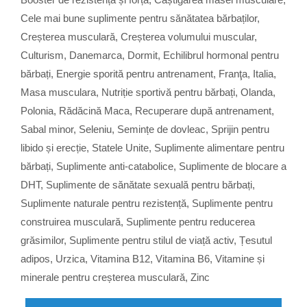
Cele mai bune suplimente pentru sănătatea bărbaților
,
Creșterea musculară
,
Creșterea volumului muscular
,
Culturism
,
Danemarca
,
Dormit
,
Echilibrul hormonal pentru
bărbați
,
Energie sporită pentru antrenament
,
Franţa
,
Italia
,
Masa musculara
,
Nutriție sportivă pentru bărbați
,
Olanda
,
Polonia
,
Rădăcină Maca
,
Recuperare după antrenament
,
Sabal minor
,
Seleniu
,
Semințe de dovleac
,
Sprijin pentru
libido și erecție
,
Statele Unite
,
Suplimente alimentare pentru
bărbați
,
Suplimente anti-catabolice
,
Suplimente de blocare a
DHT
,
Suplimente de sănătate sexuală pentru bărbați
,
Suplimente naturale pentru rezistență
,
Suplimente pentru
construirea musculară
,
Suplimente pentru reducerea
grăsimilor
,
Suplimente pentru stilul de viață activ
,
Țesutul
adipos
,
Urzica
,
Vitamina B12
,
Vitamina B6
,
Vitamine și
minerale pentru creșterea musculară
,
Zinc