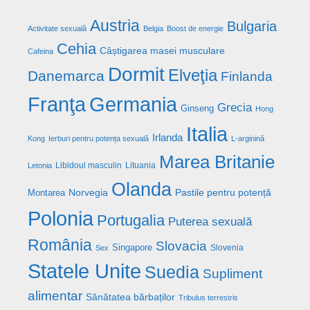
Austria
Bulgaria
Activitate sexuală
Belgia
Boost de energie
Cehia
Câștigarea masei musculare
Cafeina
Dormit
Elveţia
Danemarca
Finlanda
Franţa
Germania
Grecia
Ginseng
Hong
Italia
Irlanda
Kong
Ierburi pentru potența sexuală
L-arginină
Marea Britanie
Libidoul masculin
Lituania
Letonia
Olanda
Norvegia
Pastile pentru potență
Montarea
Polonia
Portugalia
Puterea sexuală
România
Slovacia
Singapore
Slovenia
Sex
Statele Unite
Suedia
Supliment
alimentar
Sănătatea bărbaților
Tribulus terrestris