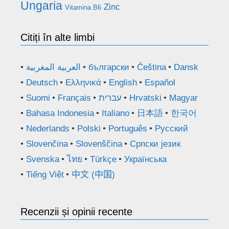
Ungaria
Zinc
Vitamina B6
Citiți în alte limbi
العربية المغربية
български
Čeština
Dansk
Deutsch
Ελληνικά
English
Español
Suomi
Français
עברית
Hrvatski
Magyar
Bahasa Indonesia
Italiano
日本語
한국어
Nederlands
Polski
Português
Русский
Slovenčina
Slovenščina
Српски језик
Svenska
ไทย
Türkçe
Українська
Tiếng Việt
中文 (中国)
Recenzii și opinii recente