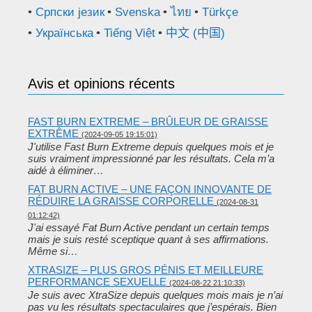
Српски језик
Svenska
ไทย
Türkçe
Українська
Tiếng Việt
中文 (中国)
Avis et opinions récents
FAST BURN EXTREME – BRÛLEUR DE GRAISSE
EXTRÊME
(2024-09-05 19:15:01)
J'utilise Fast Burn Extreme depuis quelques mois et je
suis vraiment impressionné par les résultats. Cela m’a
aidé à éliminer…
FAT BURN ACTIVE – UNE FAÇON INNOVANTE DE
RÉDUIRE LA GRAISSE CORPORELLE
(2024-08-31
01:12:42)
J'ai essayé Fat Burn Active pendant un certain temps
mais je suis resté sceptique quant à ses affirmations.
Même si…
XTRASIZE – PLUS GROS PÉNIS ET MEILLEURE
PERFORMANCE SEXUELLE
(2024-08-22 21:10:33)
Je suis avec XtraSize depuis quelques mois mais je n’ai
pas vu les résultats spectaculaires que j’espérais. Bien