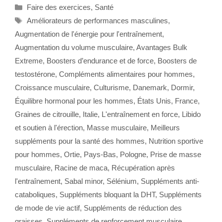
Catégories
Faire des exercices
,
Santé
Étiquettes
Améliorateurs de performances masculines
,
Augmentation de l'énergie pour l'entraînement
,
Augmentation du volume musculaire
,
Avantages Bulk
Extreme
,
Boosters d’endurance et de force
,
Boosters de
testostérone
,
Compléments alimentaires pour hommes
,
Croissance musculaire
,
Culturisme
,
Danemark
,
Dormir
,
Équilibre hormonal pour les hommes
,
États Unis
,
France
,
Graines de citrouille
,
Italie
,
L'entraînement en force
,
Libido
et soutien à l'érection
,
Masse musculaire
,
Meilleurs
suppléments pour la santé des hommes
,
Nutrition sportive
pour hommes
,
Ortie
,
Pays-Bas
,
Pologne
,
Prise de masse
musculaire
,
Racine de maca
,
Récupération après
l'entraînement
,
Sabal minor
,
Sélénium
,
Suppléments anti-
cataboliques
,
Suppléments bloquant la DHT
,
Suppléments
de mode de vie actif
,
Suppléments de réduction des
graisses
,
Suppléments de renforcement musculaire
,