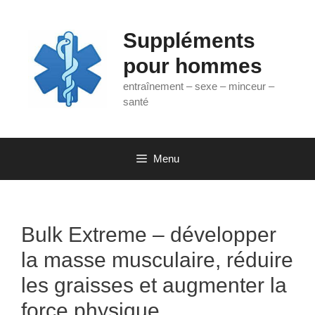
Aller
au
Suppléments
contenu
pour hommes
entraînement – sexe – minceur –
santé
Menu
Bulk Extreme – développer
la masse musculaire, réduire
les graisses et augmenter la
force physique