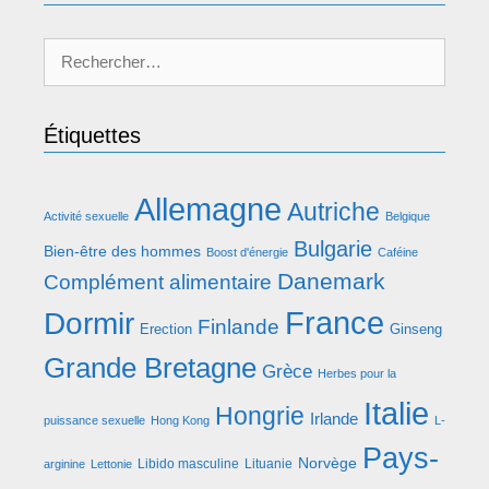
Rechercher :
Étiquettes
Allemagne
Autriche
Activité sexuelle
Belgique
Bulgarie
Bien-être des hommes
Boost d'énergie
Caféine
Danemark
Complément alimentaire
France
Dormir
Finlande
Erection
Ginseng
Grande Bretagne
Grèce
Herbes pour la
Italie
Hongrie
Irlande
puissance sexuelle
Hong Kong
L-
Pays-
Norvège
Libido masculine
Lituanie
arginine
Lettonie