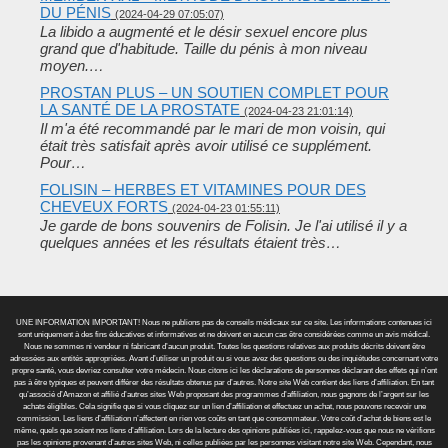
DU PÉNIS
(2024-04-29 07:05:07)
La libido a augmenté et le désir sexuel encore plus
grand que d'habitude. Taille du pénis à mon niveau
moyen.…
PROSTAN PLUS – UN SOUTIEN COMPLET POUR
LA SANTÉ DE LA PROSTATE
(2024-04-23 21:01:14)
Il m'a été recommandé par le mari de mon voisin, qui
était très satisfait après avoir utilisé ce supplément.
Pour…
FOLISIN – HERBES ET VITAMINES POUR DES
CHEVEUX FORTS
(2024-04-23 01:55:11)
Je garde de bons souvenirs de Folisin. Je l'ai utilisé il y a
quelques années et les résultats étaient très…
UNE INFORMATION IMPORTANT! Nous ne publions pas de conseils médicaux sur ce site. Les informations contenues ici
sont uniquement à des fins éducatives et informatives et ne doivent en aucun cas être considérées comme un avis médical.
Nous ne sommes ni vendeur ni fabricant d’aucun produit. Toutes les questions relatives aux produits décrits doivent être
adressées aux entités appropriées. Avant d’utiliser un produit ou si vous avez des questions ou des inquiétudes concernant votre
propre santé, vous devriez consulter votre médecin. Nous citons ici les déclarations de personnes déclarant des effets qui n’ont
pas à être typiques et peuvent différer des résultats obtenus par d’autres. Notre site Web contient des liens d’affiliation. En tant
qu’associé d’Amazon et affilié d’autres sites Web proposant des programmes d’affiliation, nous gagnons de l’argent sur les
achats éligibles. Cela signifie que si vous cliquez sur un lien d’affiliation et effectuez un achat, nous pouvons recevoir une
commission. Les liens d’affiliation n’affectent en rien vos coûts en tant que consommateur. Votre coût d’achat de biens est le
même, quels que soient nos liens d’affiliation. Lors de la lecture des opinions publiées ici, rappelez-vous que nous ne vérifions
pas les opinions provenant d’autres sites Web, ni celles publiées par les personnes visitant notre site Web. Cependant, nous