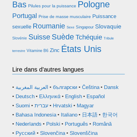
Pologne
Bas
Pilules pour la puissance
Portugal
Puissance
Prise de masse musculaire
Roumanie
Slovaquie
sexuelle
Singapour
Sexe
Suède
Suisse
Tchéquie
Slovénie
Tribule
États Unis
Zinc
Vitamine B6
terrestre
Lire dans d’autres langues
العربية المغربية
български
Čeština
Dansk
Deutsch
Ελληνικά
English
Español
Suomi
עברית
Hrvatski
Magyar
Bahasa Indonesia
Italiano
日本語
한국어
Nederlands
Polski
Português
Română
Русский
Slovenčina
Slovenščina