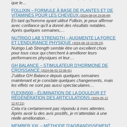
que le…
FOLLIXIN – FORMULE À BASE DE PLANTES ET DE
VITAMINES POUR LES CHEVEUX
(2024-08-04 19:08:49)
En tant qu’homme ayant utilisé Follixin, je peux affirmer
avec confiance qu’il a donné des résultats notables.
Après quelques semaines,…
NUTRIGO LAB STRENGTH – AUGMENTE LA FORCE
ET L’ENDURANCE PHYSIQUE
(2024-06-18 22:06:23)
Nutrigo Lab Strength semble être un excellent choix
pour tous ceux qui cherchent à améliorer leurs
performances physiques et leur…
GH BALANCE – STIMULATEUR D’HORMONE DE
CROISSANCE
(2024-06-02 22:08:41)
J'utilise GH Balance depuis quelques semaines
maintenant et je constate quelques changements, mais
les effets ne sont pas aussi spectaculaires…
FLEXIN500 – ÉLIMINATION DE LA DOULEUR ET
RÉGÉNÉRATION DES ARTICULATIONS
(2024-05-12
12:47:21)
Cela n’a certainement pas répondu à mes attentes.
Après avoir lu des avis positifs, je m'attendais à une
réelle amélioration…
MEMBER XXL – MÉTHODE D’AGRANDISSEMENT