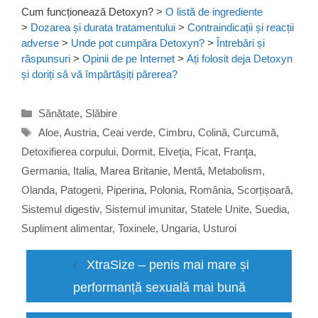
Cum funcționează Detoxyn?
>
O listă de ingrediente
>
Dozarea și durata tratamentului
>
Contraindicații și reacții
adverse
>
Unde pot cumpăra Detoxyn?
>
Întrebări și
răspunsuri
>
Opinii de pe Internet
>
Ați folosit deja Detoxyn
și doriți să vă împărtășiți părerea?
Categorii
Sănătate
,
Slăbire
Etichete
Aloe
,
Austria
,
Ceai verde
,
Cimbru
,
Colină
,
Curcumă
,
Detoxifierea corpului
,
Dormit
,
Elveţia
,
Ficat
,
Franţa
,
Germania
,
Italia
,
Marea Britanie
,
Mentă
,
Metabolism
,
Olanda
,
Patogeni
,
Piperina
,
Polonia
,
România
,
Scorțișoară
,
Sistemul digestiv
,
Sistemul imunitar
,
Statele Unite
,
Suedia
,
Supliment alimentar
,
Toxinele
,
Ungaria
,
Usturoi
XtraSize – penis mai mare și
performanță sexuală mai bună