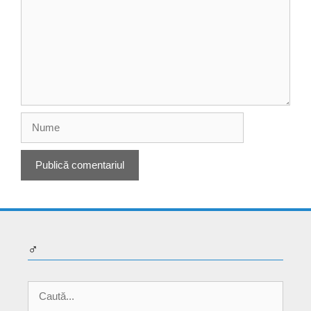
Nume
♂
Caută
după: