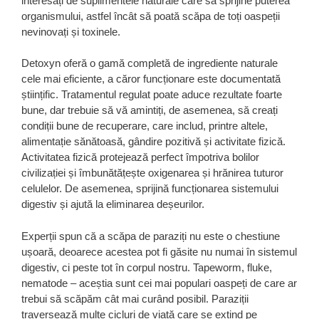
interesați de suplimentele naturale care să sprijine puterea
organismului, astfel încât să poată scăpa de toți oaspeții
nevinovați și toxinele.
Detoxyn oferă o gamă completă de ingrediente naturale
cele mai eficiente, a căror funcționare este documentată
științific. Tratamentul regulat poate aduce rezultate foarte
bune, dar trebuie să vă amintiți, de asemenea, să creați
condiții bune de recuperare, care includ, printre altele,
alimentație sănătoasă, gândire pozitivă și activitate fizică.
Activitatea fizică protejează perfect împotriva bolilor
civilizației și îmbunătățește oxigenarea și hrănirea tuturor
celulelor. De asemenea, sprijină funcționarea sistemului
digestiv și ajută la eliminarea deșeurilor.
Experții spun că a scăpa de paraziți nu este o chestiune
ușoară, deoarece acestea pot fi găsite nu numai în sistemul
digestiv, ci peste tot în corpul nostru. Tapeworm, fluke,
nematode – aceștia sunt cei mai populari oaspeți de care ar
trebui să scăpăm cât mai curând posibil. Paraziții
traversează multe cicluri de viață care se extind pe