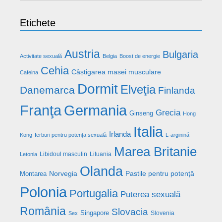
Etichete
Austria
Bulgaria
Activitate sexuală
Belgia
Boost de energie
Cehia
Câștigarea masei musculare
Cafeina
Dormit
Elveţia
Danemarca
Finlanda
Franţa
Germania
Grecia
Ginseng
Hong
Italia
Irlanda
Kong
Ierburi pentru potența sexuală
L-arginină
Marea Britanie
Libidoul masculin
Lituania
Letonia
Olanda
Norvegia
Pastile pentru potență
Montarea
Polonia
Portugalia
Puterea sexuală
România
Slovacia
Singapore
Slovenia
Sex