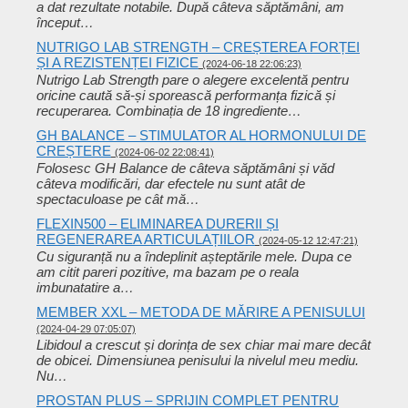
a dat rezultate notabile. După câteva săptămâni, am
început…
NUTRIGO LAB STRENGTH – CREȘTEREA FORȚEI
ȘI A REZISTENȚEI FIZICE
(2024-06-18 22:06:23)
Nutrigo Lab Strength pare o alegere excelentă pentru
oricine caută să-și sporească performanța fizică și
recuperarea. Combinația de 18 ingrediente…
GH BALANCE – STIMULATOR AL HORMONULUI DE
CREȘTERE
(2024-06-02 22:08:41)
Folosesc GH Balance de câteva săptămâni și văd
câteva modificări, dar efectele nu sunt atât de
spectaculoase pe cât mă…
FLEXIN500 – ELIMINAREA DURERII ȘI
REGENERAREA ARTICULAȚIILOR
(2024-05-12 12:47:21)
Cu siguranță nu a îndeplinit așteptările mele. Dupa ce
am citit pareri pozitive, ma bazam pe o reala
imbunatatire a…
MEMBER XXL – METODA DE MĂRIRE A PENISULUI
(2024-04-29 07:05:07)
Libidoul a crescut și dorința de sex chiar mai mare decât
de obicei. Dimensiunea penisului la nivelul meu mediu.
Nu…
PROSTAN PLUS – SPRIJIN COMPLET PENTRU