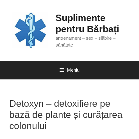
Sari
la
Suplimente
conținut
pentru Bărbați
antrenament – sex – slăbire –
sănătate
Meniu
Detoxyn – detoxifiere pe
bază de plante și curățarea
colonului