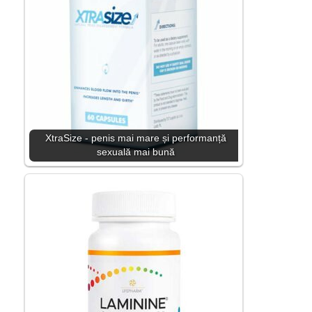
XtraSize - penis mai mare și performanță
sexuală mai bună