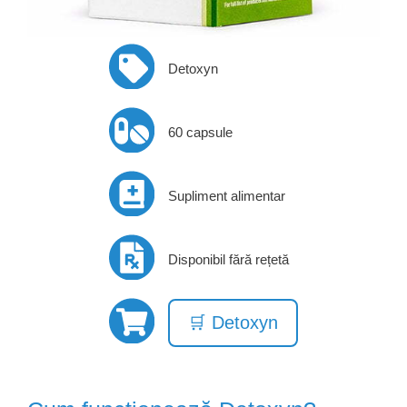
Detoxyn
60 capsule
Supliment alimentar
Disponibil fără rețetă
🛒 Detoxyn