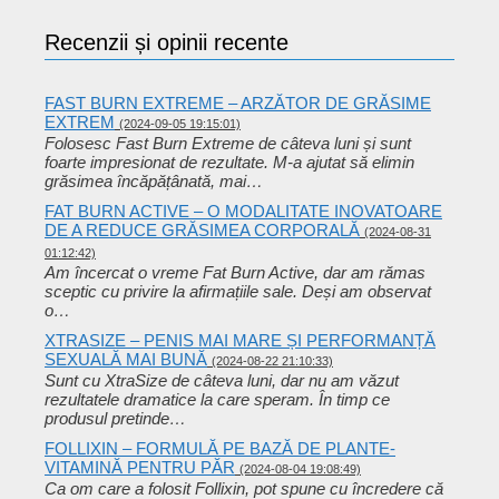
Recenzii și opinii recente
FAST BURN EXTREME – ARZĂTOR DE GRĂSIME
EXTREM
(2024-09-05 19:15:01)
Folosesc Fast Burn Extreme de câteva luni și sunt
foarte impresionat de rezultate. M-a ajutat să elimin
grăsimea încăpățânată, mai…
FAT BURN ACTIVE – O MODALITATE INOVATOARE
DE A REDUCE GRĂSIMEA CORPORALĂ
(2024-08-31
01:12:42)
Am încercat o vreme Fat Burn Active, dar am rămas
sceptic cu privire la afirmațiile sale. Deși am observat
o…
XTRASIZE – PENIS MAI MARE ȘI PERFORMANȚĂ
SEXUALĂ MAI BUNĂ
(2024-08-22 21:10:33)
Sunt cu XtraSize de câteva luni, dar nu am văzut
rezultatele dramatice la care speram. În timp ce
produsul pretinde…
FOLLIXIN – FORMULĂ PE BAZĂ DE PLANTE-
VITAMINĂ PENTRU PĂR
(2024-08-04 19:08:49)
Ca om care a folosit Follixin, pot spune cu încredere că