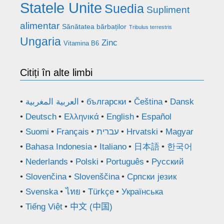
Statele Unite
Suedia
Supliment
alimentar
Sănătatea bărbaților
Tribulus terrestris
Ungaria
Zinc
Vitamina B6
Citiți în alte limbi
العربية المغربية
български
Čeština
Dansk
Deutsch
Ελληνικά
English
Español
Suomi
Français
עברית
Hrvatski
Magyar
Bahasa Indonesia
Italiano
日本語
한국어
Nederlands
Polski
Português
Русский
Slovenčina
Slovenščina
Српски језик
Svenska
ไทย
Türkçe
Українська
Tiếng Việt
中文 (中国)