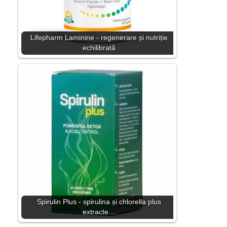
Lifepharm Laminine - regenerare și nutriție
echilibrată
Spirulin Plus - spirulina și chlorella plus
extracte…