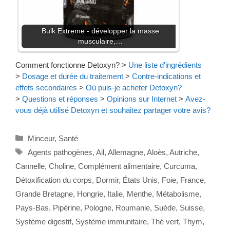
Bulk Extreme - développer la masse
musculaire,…
Comment fonctionne Detoxyn?
>
Une liste d'ingrédients
>
Dosage et durée du traitement
>
Contre-indications et
effets secondaires
>
Où puis-je acheter Detoxyn?
>
Questions et réponses
>
Opinions sur Internet
>
Avez-
vous déjà utilisé Detoxyn et souhaitez partager votre avis?
Catégories
Minceur
,
Santé
Étiquettes
Agents pathogènes
,
Ail
,
Allemagne
,
Aloès
,
Autriche
,
Cannelle
,
Choline
,
Complément alimentaire
,
Curcuma
,
Détoxification du corps
,
Dormir
,
États Unis
,
Foie
,
France
,
Grande Bretagne
,
Hongrie
,
Italie
,
Menthe
,
Métabolisme
,
Pays-Bas
,
Pipérine
,
Pologne
,
Roumanie
,
Suède
,
Suisse
,
Système digestif
,
Système immunitaire
,
Thé vert
,
Thym
,