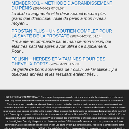
MEMBER XXL – MÉTHODE D’AGRANDISSEMENT
DU PÉNIS
(2024-04-29 07:05:07)
La libido a augmenté et le désir sexuel encore plus
grand que d'habitude. Taille du pénis à mon niveau
moyen.…
PROSTAN PLUS – UN SOUTIEN COMPLET POUR
LA SANTÉ DE LA PROSTATE
(2024-04-23 21:01:14)
Il m'a été recommandé par le mari de mon voisin, qui
était très satisfait après avoir utilisé ce supplément.
Pour…
FOLISIN – HERBES ET VITAMINES POUR DES
CHEVEUX FORTS
(2024-04-23 01:55:11)
Je garde de bons souvenirs de Folisin. Je l'ai utilisé il y a
quelques années et les résultats étaient très…
UNE INFORMATION IMPORTANT! Nous ne publions pas de conseils médicaux sur ce site. Les informations contenues ici
sont uniquement à des fins éducatives et informatives et ne doivent en aucun cas être considérées comme un avis médical.
Nous ne sommes ni vendeur ni fabricant d’aucun produit. Toutes les questions relatives aux produits décrits doivent être
adressées aux entités appropriées. Avant d’utiliser un produit ou si vous avez des questions ou des inquiétudes concernant votre
propre santé, vous devriez consulter votre médecin. Nous citons ici les déclarations de personnes déclarant des effets qui n’ont
pas à être typiques et peuvent différer des résultats obtenus par d’autres. Notre site Web contient des liens d’affiliation. En tant
qu’associé d’Amazon et affilié d’autres sites Web proposant des programmes d’affiliation, nous gagnons de l’argent sur les
achats éligibles. Cela signifie que si vous cliquez sur un lien d’affiliation et effectuez un achat, nous pouvons recevoir une
commission. Les liens d’affiliation n’affectent en rien vos coûts en tant que consommateur. Votre coût d’achat de biens est le
même, quels que soient nos liens d’affiliation. Lors de la lecture des opinions publiées ici, rappelez-vous que nous ne vérifions