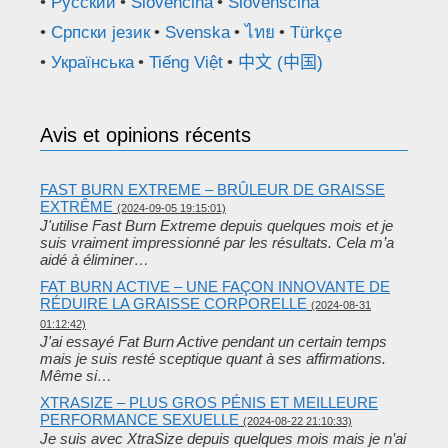
Русский
Slovenčina
Slovenščina
Српски језик
Svenska
ไทย
Türkçe
Українська
Tiếng Việt
中文 (中国)
Avis et opinions récents
FAST BURN EXTREME – BRÛLEUR DE GRAISSE
EXTRÊME
(2024-09-05 19:15:01)
J'utilise Fast Burn Extreme depuis quelques mois et je
suis vraiment impressionné par les résultats. Cela m’a
aidé à éliminer…
FAT BURN ACTIVE – UNE FAÇON INNOVANTE DE
RÉDUIRE LA GRAISSE CORPORELLE
(2024-08-31
01:12:42)
J'ai essayé Fat Burn Active pendant un certain temps
mais je suis resté sceptique quant à ses affirmations.
Même si…
XTRASIZE – PLUS GROS PÉNIS ET MEILLEURE
PERFORMANCE SEXUELLE
(2024-08-22 21:10:33)
Je suis avec XtraSize depuis quelques mois mais je n’ai