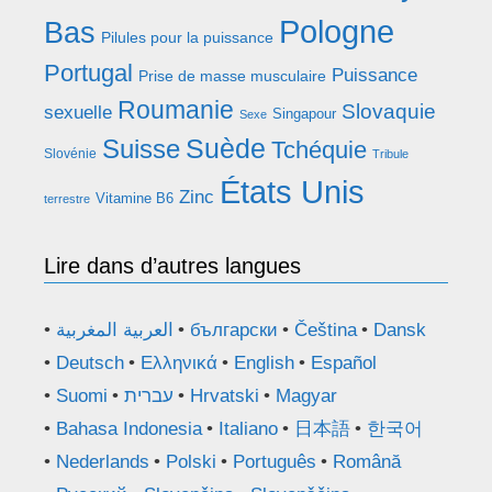
Pologne
Bas
Pilules pour la puissance
Portugal
Puissance
Prise de masse musculaire
Roumanie
Slovaquie
sexuelle
Singapour
Sexe
Suède
Suisse
Tchéquie
Slovénie
Tribule
États Unis
Zinc
Vitamine B6
terrestre
Lire dans d’autres langues
العربية المغربية
български
Čeština
Dansk
Deutsch
Ελληνικά
English
Español
Suomi
עברית
Hrvatski
Magyar
Bahasa Indonesia
Italiano
日本語
한국어
Nederlands
Polski
Português
Română