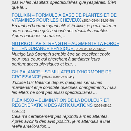
pas vu les résultats spectaculaires que j’espérais. Bien
que le…
FOLLIXIN – FORMULE À BASE DE PLANTES ET DE
VITAMINES POUR LES CHEVEUX
(2024-08-04 19:08:49)
En tant qu’homme ayant utilisé Follixin, je peux affirmer
avec confiance qu’il a donné des résultats notables.
Après quelques semaines,…
NUTRIGO LAB STRENGTH – AUGMENTE LA FORCE
ET L’ENDURANCE PHYSIQUE
(2024-06-18 22:06:23)
Nutrigo Lab Strength semble être un excellent choix
pour tous ceux qui cherchent à améliorer leurs
performances physiques et leur…
GH BALANCE – STIMULATEUR D’HORMONE DE
CROISSANCE
(2024-06-02 22:08:41)
J'utilise GH Balance depuis quelques semaines
maintenant et je constate quelques changements, mais
les effets ne sont pas aussi spectaculaires…
FLEXIN500 – ÉLIMINATION DE LA DOULEUR ET
RÉGÉNÉRATION DES ARTICULATIONS
(2024-05-12
12:47:21)
Cela n’a certainement pas répondu à mes attentes.
Après avoir lu des avis positifs, je m'attendais à une
réelle amélioration…