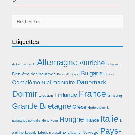
♂
Rechercher :
Étiquettes
Allemagne
Autriche
Activité sexuelle
Belgique
Bulgarie
Bien-être des hommes
Boost d'énergie
Caféine
Danemark
Complément alimentaire
France
Dormir
Finlande
Erection
Ginseng
Grande Bretagne
Grèce
Herbes pour la
Italie
Hongrie
Irlande
puissance sexuelle
Hong Kong
L-
Pays-
Norvège
Libido masculine
Lituanie
arginine
Lettonie