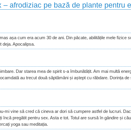
x – afrodiziac pe bază de plante pentru e
ămas așa cum era acum 30 de ani. Din păcate, abilitățile mele fizice s
t deja. Apocalipsa.
himbare. Dar starea mea de spirit s-a îmbunătățit. Am mai multă energi
eocamdată au trecut două săptămâni și aștept cu răbdare. Dorința de 
u-mi vine să cred că cineva ar dori să cumpere astfel de lucruri. Dac
 încă pregătit pentru sex. Asta e tot. Totul are sursă în gândire și cău
ercați yoga sau meditația.