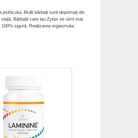
psihicului. Mulți bărbați sunt deprimați din
 viață. Bărbații care iau Zytax se simt mai
ste 100% sigură. Realizarea orgasmului