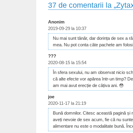
37 de comentarii la „Zyta
Anonim
2019-09-29 la 10:37
Nu mai sunt tânăr, dar dorința de sex a r
mea. Nu pot conta câte pachete am folosi
???
2020-08-15 la 15:54
În sfera sexului, nu am observat nicio sc
că alte efecte vor apărea într-un timp? D
am mai avut erecție de câțiva ani. 😳
joe
2020-11-17 la 21:19
Bună domnilor. Citesc această pagină și n
aveți nevoie de sex acum, fie că nu sunteți
alimentare nu este o modalitate bună. Înc