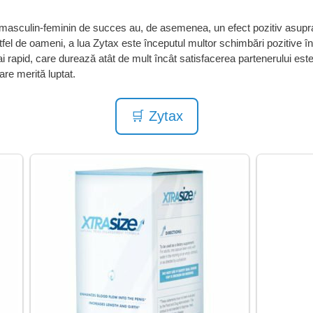
r masculin-feminin de succes au, de asemenea, un efect pozitiv asupra 
tfel de oameni, a lua Zytax este începutul multor schimbări pozitive în
ai rapid, care durează atât de mult încât satisfacerea partenerului e
re merită luptat.
🛒 Zytax