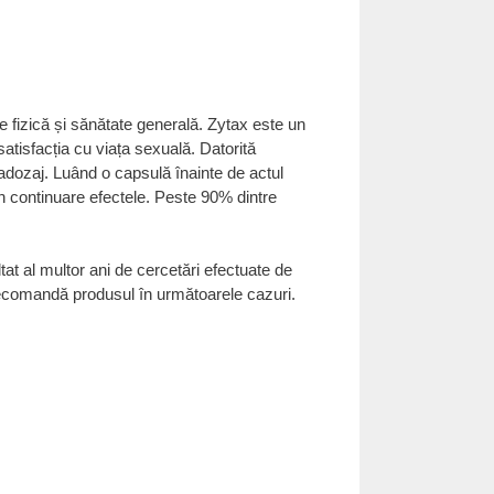
e fizică și sănătate generală. Zytax este un
satisfacția cu viața sexuală. Datorită
radozaj. Luând o capsulă înainte de actul
n continuare efectele. Peste 90% dintre
at al multor ani de cercetări efectuate de
i recomandă produsul în următoarele cazuri.