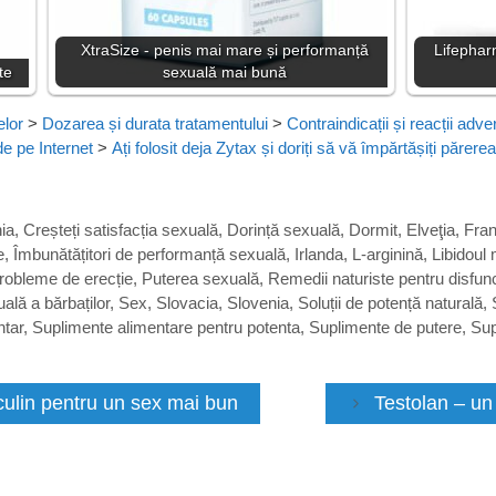
XtraSize - penis mai mare și performanță
Lifephar
te
sexuală mai bună
elor
>
Dozarea și durata tratamentului
>
Contraindicații și reacții adve
de pe Internet
>
Ați folosit deja Zytax și doriți să vă împărtășiți părere
ia
,
Creșteți satisfacția sexuală
,
Dorință sexuală
,
Dormit
,
Elveţia
,
Fran
e
,
Îmbunătățitori de performanță sexuală
,
Irlanda
,
L-arginină
,
Libidoul
robleme de erecție
,
Puterea sexuală
,
Remedii naturiste pentru disfunc
ală a bărbaților
,
Sex
,
Slovacia
,
Slovenia
,
Soluții de potență naturală
,
ntar
,
Suplimente alimentare pentru potenta
,
Suplimente de putere
,
Sup
culin pentru un sex mai bun
Testolan – un 