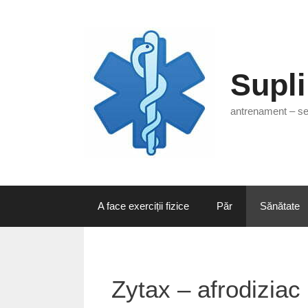
Sari
la
conținut
Supli
antrenament – sex
A face exerciții fizice
Păr
Sănătate
Zytax – afrodiziac