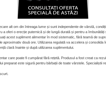
ecare alt om din întreaga lume și sunt independente de vârstă, condiți
u a oferi o erecție puternică și de lungă durată și pentru a îmbunătăți 
ă luați acest supliment alimentar în mod sistematic, fără teamă de sup
 aproximativ două ore. Utilizarea regulată va accelera și consolida î
ență clară înainte și după utilizarea suplimentului.
ar care poate fi cumpărat fără rețetă. Produsul a fost creat ca rezult
lui preparat este sigură pentru bărbații de toate vârstele. Specialiști
scurt.