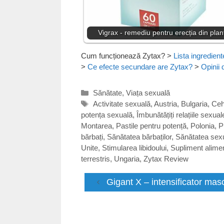
Vigrax - remediu pentru erecția din plan
Cum funcționează Zytax?
>
Lista ingredient
>
Ce efecte secundare are Zytax?
>
Opinii 
Categorii
Sănătate
,
Viața sexuală
Etichete
Activitate sexuală
,
Austria
,
Bulgaria
,
Ceh
potența sexuală
,
Îmbunătățiți relațiile sexual
Montarea
,
Pastile pentru potență
,
Polonia
,
P
bărbați
,
Sănătatea bărbaților
,
Sănătatea sexu
Unite
,
Stimularea libidoului
,
Supliment alime
terrestris
,
Ungaria
,
Zytax Review
Gigant X – intensificator mas