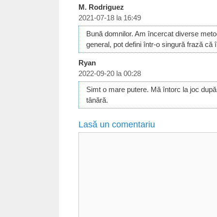
M. Rodriguez
2021-07-18 la 16:49
Bună domnilor. Am încercat diverse metod
general, pot defini într-o singură frază c
Ryan
2022-09-20 la 00:28
Simt o mare putere. Mă întorc la joc dup
tânără.
Lasă un comentariu
Comentariu