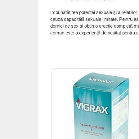
Îmbunătățirea potenței sexuale și a relațiilo
cauza capacității sexuale limitate. Pentru as
dornici de sex și obțin o erecție completă m
comun este o experiență de neuitat pentru ca