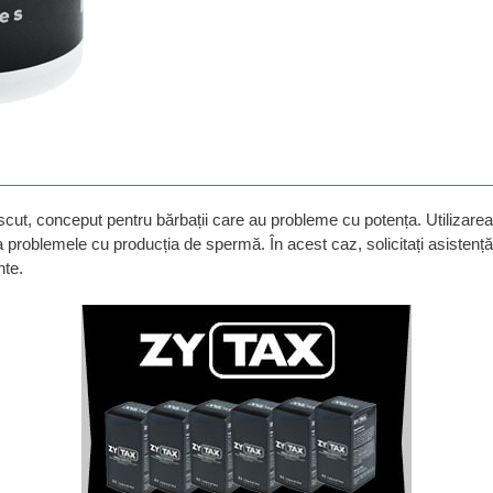
?
scut, conceput pentru bărbații care au probleme cu potența. Utilizarea
 la problemele cu producția de spermă. În acest caz, solicitați asisten
nte.