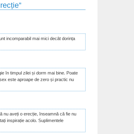
recție”
unt incomparabil mai mici decât dorința
e în timpul zilei și dorm mai bine. Poate
sex este aproape de zero și practic nu
ă nu aveți o erecție, înseamnă că fie nu
tați inspirație acolo. Suplimentele