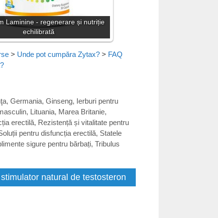
m Laminine - regenerare și nutriție
echilibrată
rse
>
Unde pot cumpăra Zytax?
>
FAQ
a?
ţa
,
Germania
,
Ginseng
,
Ierburi pentru
 masculin
,
Lituania
,
Marea Britanie
,
ția erectilă
,
Rezistență și vitalitate pentru
Soluții pentru disfuncția erectilă
,
Statele
limente sigure pentru bărbați
,
Tribulus
stimulator natural de testosteron