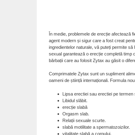
În medie, problemele de erecție afectează fi
agent modern și sigur care a fost creat pentr
ingredientelor naturale, vă puteți permite s
sexual garantează o erecție completă timp de
bărbații care au folosit Zytax au găsit o difer
Comprimatele Zytax sunt un supliment aliment
oameni de știință internaționali. Formula nou
Lipsa erectiei sau erectiei pe termen 
Libidul slăbit.
erecție slabă
Orgasm slab.
Relații sexuale scurte.
slabă motilitate a spermatozoizilor.
vitalitate slabă a corpului.