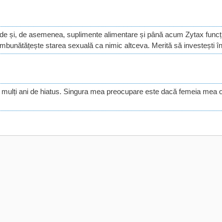
e și, de asemenea, suplimente alimentare și până acum Zytax funcți
ă îmbunătățește starea sexuală ca nimic altceva. Merită să investești în
ă mulți ani de hiatus. Singura mea preocupare este dacă femeia mea o