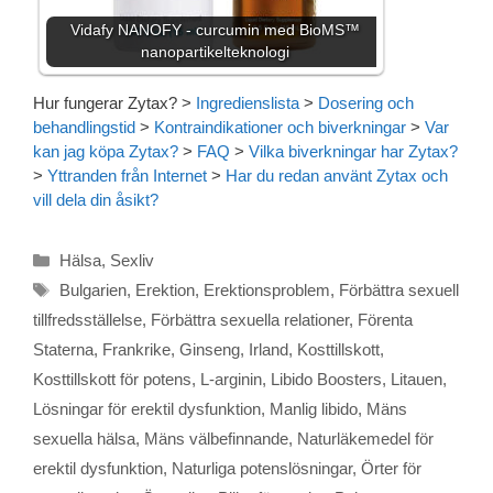
Vidafy NANOFY - curcumin med BioMS™
nanopartikelteknologi
Hur fungerar Zytax?
>
Ingredienslista
>
Dosering och
behandlingstid
>
Kontraindikationer och biverkningar
>
Var
kan jag köpa Zytax?
>
FAQ
>
Vilka biverkningar har Zytax?
>
Yttranden från Internet
>
Har du redan använt Zytax och
vill dela din åsikt?
Kategorier
Hälsa
,
Sexliv
Etiketter
Bulgarien
,
Erektion
,
Erektionsproblem
,
Förbättra sexuell
tillfredsställelse
,
Förbättra sexuella relationer
,
Förenta
Staterna
,
Frankrike
,
Ginseng
,
Irland
,
Kosttillskott
,
Kosttillskott för potens
,
L-arginin
,
Libido Boosters
,
Litauen
,
Lösningar för erektil dysfunktion
,
Manlig libido
,
Mäns
sexuella hälsa
,
Mäns välbefinnande
,
Naturläkemedel för
erektil dysfunktion
,
Naturliga potenslösningar
,
Örter för