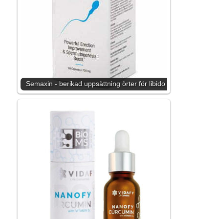
Semaxin - berikad uppsättning örter för libido