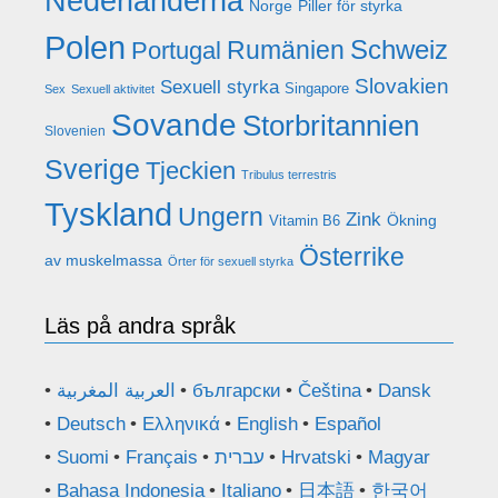
Nederländerna
Norge
Piller för styrka
Polen
Rumänien
Schweiz
Portugal
Slovakien
Sexuell styrka
Singapore
Sex
Sexuell aktivitet
Sovande
Storbritannien
Slovenien
Sverige
Tjeckien
Tribulus terrestris
Tyskland
Ungern
Zink
Ökning
Vitamin B6
Österrike
av muskelmassa
Örter för sexuell styrka
Läs på andra språk
العربية المغربية
български
Čeština
Dansk
Deutsch
Ελληνικά
English
Español
Suomi
Français
עברית
Hrvatski
Magyar
Bahasa Indonesia
Italiano
日本語
한국어