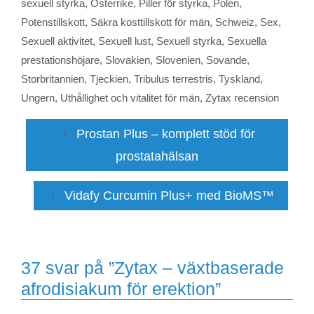
sexuell styrka
,
Österrike
,
Piller för styrka
,
Polen
,
Potenstillskott
,
Säkra kosttillskott för män
,
Schweiz
,
Sex
,
Sexuell aktivitet
,
Sexuell lust
,
Sexuell styrka
,
Sexuella
prestationshöjare
,
Slovakien
,
Slovenien
,
Sovande
,
Storbritannien
,
Tjeckien
,
Tribulus terrestris
,
Tyskland
,
Ungern
,
Uthållighet och vitalitet för män
,
Zytax recension
Prostan Plus – komplett stöd för
prostatahälsan
Vidafy Curcumin Plus+ med BioMS™
37 svar på ”Zytax – växtbaserade
afrodisiakum för erektion”