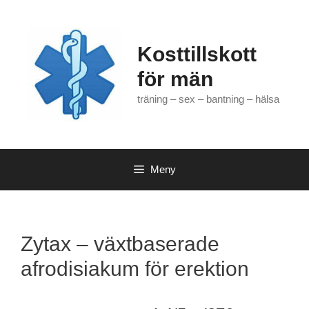
Hoppa
till
innehåll
Kosttillskott
för män
träning – sex – bantning – hälsa
Meny
Zytax – växtbaserade
afrodisiakum för erektion