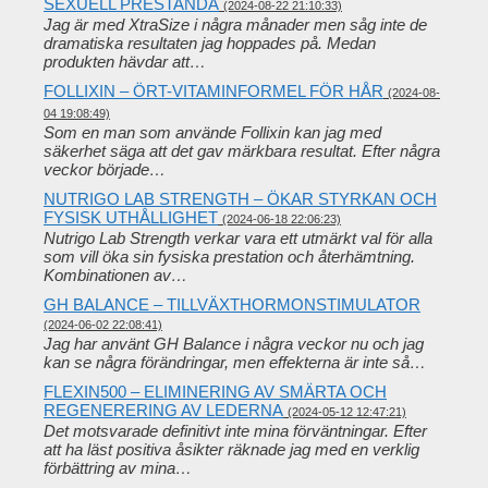
SEXUELL PRESTANDA
(2024-08-22 21:10:33)
Jag är med XtraSize i några månader men såg inte de
dramatiska resultaten jag hoppades på. Medan
produkten hävdar att…
FOLLIXIN – ÖRT-VITAMINFORMEL FÖR HÅR
(2024-08-
04 19:08:49)
Som en man som använde Follixin kan jag med
säkerhet säga att det gav märkbara resultat. Efter några
veckor började…
NUTRIGO LAB STRENGTH – ÖKAR STYRKAN OCH
FYSISK UTHÅLLIGHET
(2024-06-18 22:06:23)
Nutrigo Lab Strength verkar vara ett utmärkt val för alla
som vill öka sin fysiska prestation och återhämtning.
Kombinationen av…
GH BALANCE – TILLVÄXTHORMONSTIMULATOR
(2024-06-02 22:08:41)
Jag har använt GH Balance i några veckor nu och jag
kan se några förändringar, men effekterna är inte så…
FLEXIN500 – ELIMINERING AV SMÄRTA OCH
REGENERERING AV LEDERNA
(2024-05-12 12:47:21)
Det motsvarade definitivt inte mina förväntningar. Efter
att ha läst positiva åsikter räknade jag med en verklig
förbättring av mina…