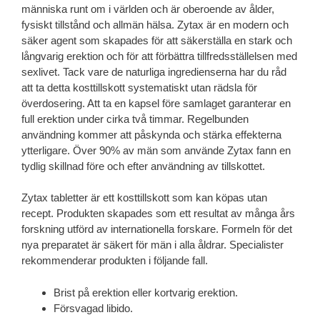
människa runt om i världen och är oberoende av ålder,
fysiskt tillstånd och allmän hälsa. Zytax är en modern och
säker agent som skapades för att säkerställa en stark och
långvarig erektion och för att förbättra tillfredsställelsen med
sexlivet. Tack vare de naturliga ingredienserna har du råd
att ta detta kosttillskott systematiskt utan rädsla för
överdosering. Att ta en kapsel före samlaget garanterar en
full erektion under cirka två timmar. Regelbunden
användning kommer att påskynda och stärka effekterna
ytterligare. Över 90% av män som använde Zytax fann en
tydlig skillnad före och efter användning av tillskottet.
Zytax tabletter är ett kosttillskott som kan köpas utan
recept. Produkten skapades som ett resultat av många års
forskning utförd av internationella forskare. Formeln för det
nya preparatet är säkert för män i alla åldrar. Specialister
rekommenderar produkten i följande fall.
Brist på erektion eller kortvarig erektion.
Försvagad libido.