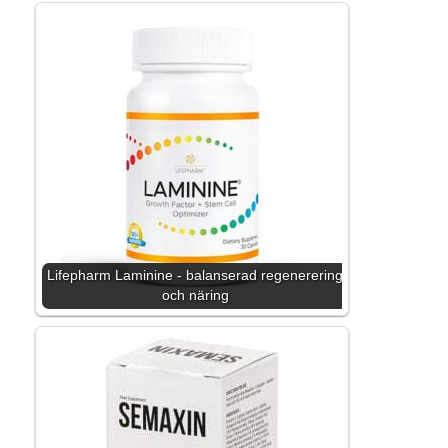
Lifepharm Laminine - balanserad regenerering
och näring