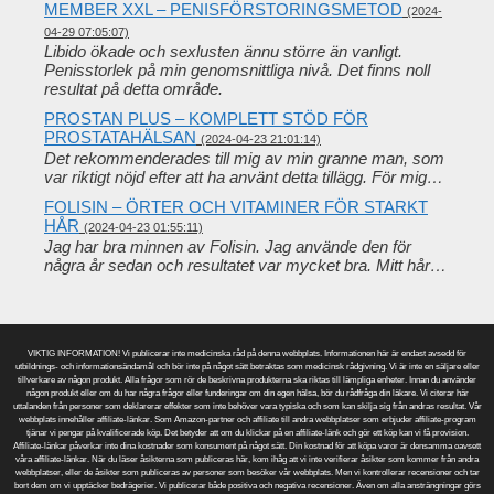
MEMBER XXL – PENISFÖRSTORINGSMETOD
(2024-
04-29 07:05:07)
Libido ökade och sexlusten ännu större än vanligt.
Penisstorlek på min genomsnittliga nivå. Det finns noll
resultat på detta område.
PROSTAN PLUS – KOMPLETT STÖD FÖR
PROSTATAHÄLSAN
(2024-04-23 21:01:14)
Det rekommenderades till mig av min granne man, som
var riktigt nöjd efter att ha använt detta tillägg. För mig…
FOLISIN – ÖRTER OCH VITAMINER FÖR STARKT
HÅR
(2024-04-23 01:55:11)
Jag har bra minnen av Folisin. Jag använde den för
några år sedan och resultatet var mycket bra. Mitt hår…
VIKTIG INFORMATION! Vi publicerar inte medicinska råd på denna webbplats. Informationen här är endast avsedd för
utbildnings- och informationsändamål och bör inte på något sätt betraktas som medicinsk rådgivning. Vi är inte en säljare eller
tillverkare av någon produkt. Alla frågor som rör de beskrivna produkterna ska riktas till lämpliga enheter. Innan du använder
någon produkt eller om du har några frågor eller funderingar om din egen hälsa, bör du rådfråga din läkare. Vi citerar här
uttalanden från personer som deklarerar effekter som inte behöver vara typiska och som kan skilja sig från andras resultat. Vår
webbplats innehåller affiliate-länkar. Som Amazon-partner och affiliate till andra webbplatser som erbjuder affiliate-program
tjänar vi pengar på kvalificerade köp. Det betyder att om du klickar på en affiliate-länk och gör ett köp kan vi få provision.
Affiliate-länkar påverkar inte dina kostnader som konsument på något sätt. Din kostnad för att köpa varor är densamma oavsett
våra affiliate-länkar. När du läser åsikterna som publiceras här, kom ihåg att vi inte verifierar åsikter som kommer från andra
webbplatser, eller de åsikter som publiceras av personer som besöker vår webbplats. Men vi kontrollerar recensioner och tar
bort dem om vi upptäcker bedrägerier. Vi publicerar både positiva och negativa recensioner. Även om alla ansträngningar görs