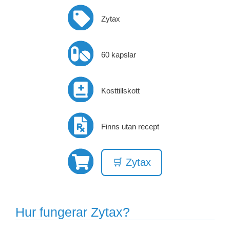
Zytax
60 kapslar
Kosttillskott
Finns utan recept
🛒 Zytax
Hur fungerar Zytax?