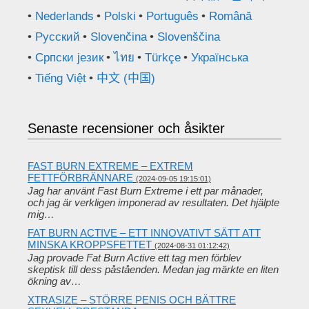
Nederlands
Polski
Português
Română
Русский
Slovenčina
Slovenščina
Српски језик
ไทย
Türkçe
Українська
Tiếng Việt
中文 (中国)
Senaste recensioner och åsikter
FAST BURN EXTREME – EXTREM
FETTFÖRBRÄNNARE
(2024-09-05 19:15:01)
Jag har använt Fast Burn Extreme i ett par månader,
och jag är verkligen imponerad av resultaten. Det hjälpte
mig…
FAT BURN ACTIVE – ETT INNOVATIVT SÄTT ATT
MINSKA KROPPSFETTET
(2024-08-31 01:12:42)
Jag provade Fat Burn Active ett tag men förblev
skeptisk till dess påståenden. Medan jag märkte en liten
ökning av…
XTRASIZE – STÖRRE PENIS OCH BÄTTRE