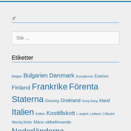
♂
Sök
efter:
Etiketter
Danmark
Bulgarien
Erektion
Belgien
Energiboost
Frankrike
Förenta
Finland
Staterna
Grekland
Irland
Ginseng
Hong Kong
Italien
Kosttillskott
Litauen
Koffein
L-arginin
Lettland
Mäns välbefinnande
Manlig libido