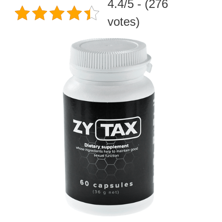
4.4/5 - (276
votes)