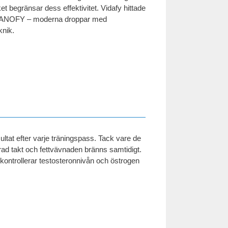
ket begränsar dess effektivitet. Vidafy hittade
v NANOFY – moderna droppar med
knik.
ultat efter varje träningspass. Tack vare de
rad takt och fettvävnaden bränns samtidigt.
kontrollerar testosteronnivån och östrogen