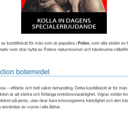
al av kosttillskott för män som är populära i
Polen,
som alla stöder en 
ativ som drar nytta av Polens naturresurser och hävdvunna välbefinnan
ktion botemedel
rax – effektiv och helt säker behandling. Detta kosttillskott är för 
ktion är att stärka och förlänga erektionsvaraktighet. Vigrax stöder k
rleken på penis, utan ökar bara könsorganens känslighet och den tota
 användas av vuxna i alla åldrar.