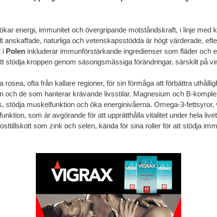
 ökar energi, immunitet och övergripande motståndskraft, i linje med k
okalt anskaffade, naturliga och vetenskapsstödda är högt värderade, e
t i
Polen
inkluderar immunförstärkande ingredienser som fläder och e
 att stödja kroppen genom säsongsmässiga förändringar, särskilt på vi
ea, ofta från kallare regioner, för sin förmåga att förbättra uthållig
 män och de som hanterar krävande livsstilar. Magnesium och B-komple
tress, stödja muskelfunktion och öka energinivåerna. Omega-3-fettsyror, 
unktion, som är avgörande för att upprätthålla vitalitet under hela live
osttillskott som zink och selen, kända för sina roller för att stödja i