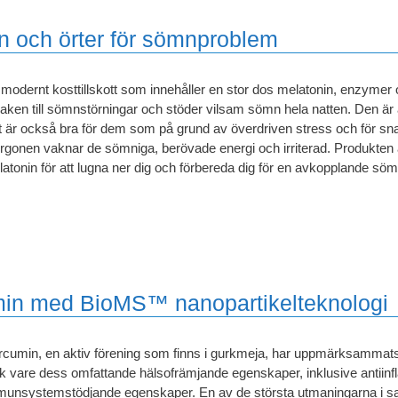
in och örter för sömnproblem
 modernt kosttillskott som innehåller en stor dos melatonin, enzymer o
aken till sömnstörningar och stöder vilsam sömn hela natten. Den är 
 är också bra för dem som på grund av överdriven stress och för sna
gonen vaknar de sömniga, berövade energi och irriterad. Produkten a
atonin för att lugna ner dig och förbereda dig för en avkopplande söm
in med BioMS™ nanopartikelteknologi
cumin, en aktiv förening som finns i gurkmeja, har uppmärksammats a
k vare dess omfattande hälsofrämjande egenskaper, inklusive antiinf
munsystemstödjande egenskaper. En av de största utmaningarna i 