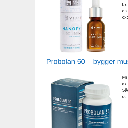
bio
en 
exc
Probolan 50 – bygger mu
Ett
akt
Såd
och