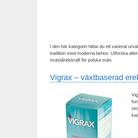
I den här kategorin hittar du ett varierat urv
tradition med moderna behov. Utforska altern
motståndskraft för polska män.
Vigrax – växtbaserad ere
Vig
fun
sto
kan