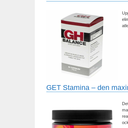
Upp
eli
atl
GET Stamina – den maxim
Det
max
rea
ock