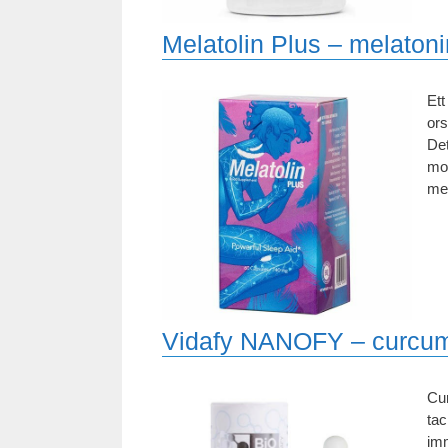
Melatolin Plus – melaton
Ett
ors
Det
mor
mel
Vidafy NANOFY – curcum
Cur
tac
im