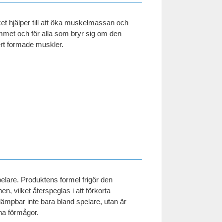
lket hjälper till att öka muskelmassan och
gymmet och för alla som bryr sig om den
kert formade muskler.
pelare. Produktens formel frigör den
, vilket återspeglas i att förkorta
llämpbar inte bara bland spelare, utan är
ina förmågor.