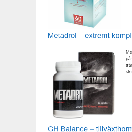
Metadrol – extremt kompl
Met
pås
trä
ske
GH Balance – tillväxthor