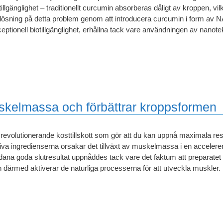
tillgänglighet – traditionellt curcumin absorberas dåligt av kroppen, vil
lösning på detta problem genom att introducera curcumin i form a
eptionell biotillgänglighet, erhållna tack vare användningen av nanote
skelmassa och förbättrar kroppsformen
 revolutionerande kosttillskott som gör att du kan uppnå maximala res
iva ingredienserna orsakar det tillväxt av muskelmassa i en accelere
ana goda slutresultat uppnåddes tack vare det faktum att preparatet 
 därmed aktiverar de naturliga processerna för att utveckla muskler.