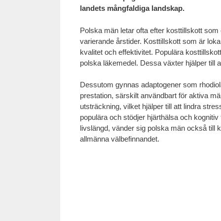
landets mångfaldiga landskap.
Polska män letar ofta efter kosttillskott som
varierande årstider. Kosttillskott som är l
kvalitet och effektivitet. Populära kosttillskot
polska läkemedel. Dessa växter hjälper till
Dessutom gynnas adaptogener som rhodiola ros
prestation, särskilt användbart för aktiva
utsträckning, vilket hjälper till att lindra s
populära och stödjer hjärthälsa och kognitiv f
livslängd, vänder sig polska män också till k
allmänna välbefinnandet.