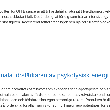
giften för GH Balance är att tillhandahålla naturligt tillväxthormon, vi
minera subkutant fett. Det är designat för dig som tränar intensivt i 
etiska figuren. Accelererar fettförbränningen och hjälper till att få vac
ala förstärkaren av psykofysisk energi
 är ett innovativt kosttillskott som skapades för e-sportspelare och s
imala potentialen av färdigheter och ökar den psykofysiska konditionen
ktionstiden och förbättra sina egna personliga rekord. Produkten är ti
så fördelaktig för alla människor som vill maximera potentialen för s