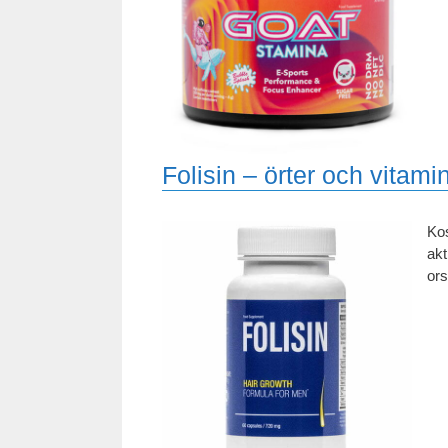
Folisin – örter och vitamin
Kos
akt
ors