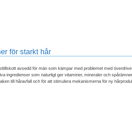
er för starkt hår
ttillskott avsedd för män som kämpar med problemet med överdrivet h
iva ingredienser som naturligt ger vitaminer, mineraler och spårämne
aken till håravfall och för att stimulera mekanismerna för ny hårprodu