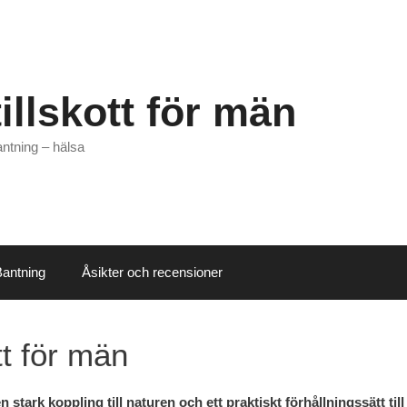
illskott för män
antning – hälsa
Bantning
Åsikter och recensioner
tt för män
 stark koppling till naturen och ett praktiskt förhållningssätt till