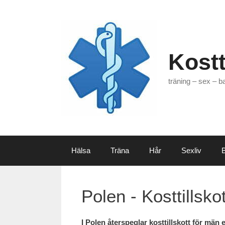
Hoppa
till
innehåll
Kostt
träning – sex – b
Hälsa
Träna
Hår
Sexliv
Polen - Kosttillsko
I
Polen
återspeglar kosttillskott för män en