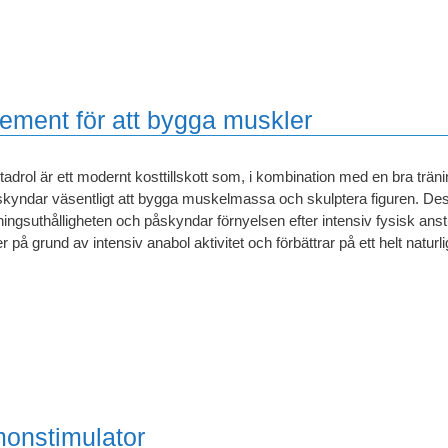
ement för att bygga muskler
adrol är ett modernt kosttillskott som, i kombination med en bra trän
kyndar väsentligt att bygga muskelmassa och skulptera figuren. D
ningsuthålligheten och påskyndar förnyelsen efter intensiv fysisk a
r på grund av intensiv anabol aktivitet och förbättrar på ett helt natur
monstimulator