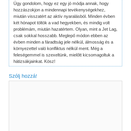
Úgy gondolom, hogy ez egy jó módja annak, hogy
hozzászokjon a mindennapi tevékenységekhez,
miután visszatért az aktív nyaralásból. Minden évben
két hónapot töltök a vad hegyekben, és mindig volt
problémám, miután hazatértem. Olyan, mint a Jet Lag,
csak sokkal hosszabb. Meglepő módon ebben az
évben minden a fáradtság jele nélkül, álmosság és a
környezettel való konfliktus nélkül ment. Még a
feleségemmel is szexeltünk, mielőtt kicsomagoltuk a
hátizsákjainkat. Kösz!
Szólj hozzá!
Hozzászólás