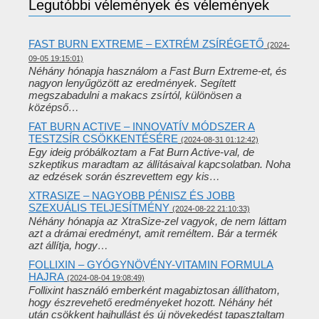
Legutóbbi vélemények és vélemények
FAST BURN EXTREME – EXTRÉM ZSÍRÉGETŐ
(2024-
09-05 19:15:01)
Néhány hónapja használom a Fast Burn Extreme-et, és
nagyon lenyűgözött az eredmények. Segített
megszabadulni a makacs zsírtól, különösen a
középső…
FAT BURN ACTIVE – INNOVATÍV MÓDSZER A
TESTZSÍR CSÖKKENTÉSÉRE
(2024-08-31 01:12:42)
Egy ideig próbálkoztam a Fat Burn Active-val, de
szkeptikus maradtam az állításaival kapcsolatban. Noha
az edzések során észrevettem egy kis…
XTRASIZE – NAGYOBB PÉNISZ ÉS JOBB
SZEXUÁLIS TELJESÍTMÉNY
(2024-08-22 21:10:33)
Néhány hónapja az XtraSize-zel vagyok, de nem láttam
azt a drámai eredményt, amit reméltem. Bár a termék
azt állítja, hogy…
FOLLIXIN – GYÓGYNÖVÉNY-VITAMIN FORMULA
HAJRA
(2024-08-04 19:08:49)
Follixint használó emberként magabiztosan állíthatom,
hogy észrevehető eredményeket hozott. Néhány hét
után csökkent hajhullást és új növekedést tapasztaltam