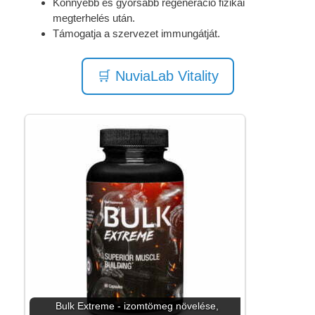
Könnyebb és gyorsabb regeneráció fizikai
megterhelés után.
Támogatja a szervezet immungátját.
🛒 NuviaLab Vitality
Bulk Extreme - izomtömeg növelése,