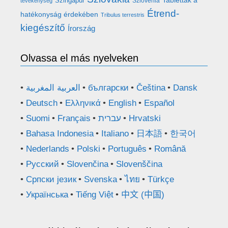
Szingapúr
Szlovénia
tevékenység
Étrend-
hatékonyság érdekében
Tribulus terrestris
kiegészítő
Írország
Olvassa el más nyelveken
العربية المغربية
български
Čeština
Dansk
Deutsch
Ελληνικά
English
Español
Suomi
Français
עברית
Hrvatski
Bahasa Indonesia
Italiano
日本語
한국어
Nederlands
Polski
Português
Română
Русский
Slovenčina
Slovenščina
Српски језик
Svenska
ไทย
Türkçe
Українська
Tiếng Việt
中文 (中国)