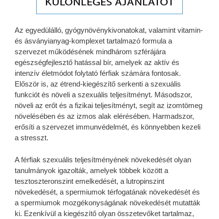
Az egyedülálló, gyógynövénykivonatokat, valamint vitamin-
és ásványianyag-komplexet tartalmazó formula a
szervezet működésének mindhárom szférájára
egészségfejlesztő hatással bír, amelyek az aktív és
intenzív életmódot folytató férfiak számára fontosak.
Először is, az étrend-kiegészítő serkenti a szexuális
funkciót és növeli a szexuális teljesítményt. Másodszor,
növeli az erőt és a fizikai teljesítményt, segít az izomtömeg
növelésében és az izmos alak elérésében. Harmadszor,
erősíti a szervezet immunvédelmét, és könnyebben kezeli
a stresszt.
A férfiak szexuális teljesítményének növekedését olyan
tanulmányok igazolták, amelyek többek között a
tesztoszteronszint emelkedését, a lutropinszint
növekedését, a spermiumok térfogatának növekedését és
a spermiumok mozgékonyságának növekedését mutatták
ki. Ezenkívül a kiegészítő olyan összetevőket tartalmaz,