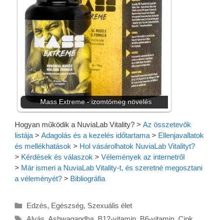
Mass Extreme - izomtömeg növelés
Hogyan működik a NuviaLab Vitality?
>
Az összetevők
listája
>
Adagolás és a kezelés időtartama
>
Ellenjavallatok
és mellékhatások
>
Hol vásárolhatok NuviaLab Vitalityt?
>
Kérdések és válaszok
>
Vélemények az internetről
>
Már ismeri a NuviaLab Vitality-t, és szeretné megosztani
a véleményét?
>
Bibliográfia
Kategória
Edzés
,
Egészség
,
Szexuális élet
Címkék
Alvás
,
Ashwagandha
,
B12-vitamin
,
B6-vitamin
,
Cink
,