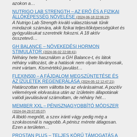
azokon a…
NUTRIGO LAB STRENGTH – AZ ERŐ ÉS A FIZIKAI
ÁLLÓKÉPESSÉG NÖVELÉSE
(2024-06-18 22:06:23)
A Nutrigo Lab Strength kiváló választásnak tűnik
mindazok számára, akik fizikai teljesítőképességüket és
gyógyulásukat szeretnék fokozni. A 18 aktív
összetevő…
GH BALANCE – NÖVEKEDÉSI HORMON
STIMULÁTOR
(2024-06-02 22:08:41)
Néhány hete használom a GH Balance-t, és látok
néhány változást, de a hatások nem olyan látványosak,
mint vártam. Kismértékű javulást…
FLEXIN500 – A FÁJDALOM MEGSZÜNTETÉSE ÉS
AZ ÍZÜLETEK REGENERÁLÁSA
(2024-05-12 12:47:21)
Határozottan nem váltotta be az elvárásaimat. A pozitív
vélemények elolvasása után az ízületeim állapotának
valódi javulásával számoltam, de néhány hét…
MEMBER XXL – PÉNISZNAGYOBBÍTÓ MÓDSZER
(2024-04-29 07:05:07)
A libidó megnőtt, a szex iránti vágy pedig még a
szokásosnál is nagyobb. A pénisz mérete átlagosan.
Ezen a területen…
PROSTAN PLUS – TELJES KÖRŰ TÁMOGATÁS A