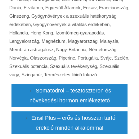
Dánia
,
E-vitamin
,
Egyesült Államok
,
Folsav
,
Franciaország
,
Ginszeng
,
Gyógynövények a szexuális hatékonyság
érdekében
,
Gyógynövények a vitalitás érdekében
,
Hollandia
,
Hong Kong
,
Izomtömeg-gyarapodás
,
Lengyelország
,
Magnézium
,
Magyarország
,
Malaysia
,
Membrán astragalusz
,
Nagy-Britannia
,
Németország
,
Norvégia
,
Olaszország
,
Piperine
,
Portugália
,
Svájc
,
Szelén
,
Szexuális potencia
,
Szexuális tevékenység
,
Szexuális
vágy
,
Szingapúr
,
Természetes libidó fokozó
Somatodrol – tesztoszteron és
növekedési hormon emlékeztető
Erisil Plus – erős és hosszan tartó
erekció minden alkalommal