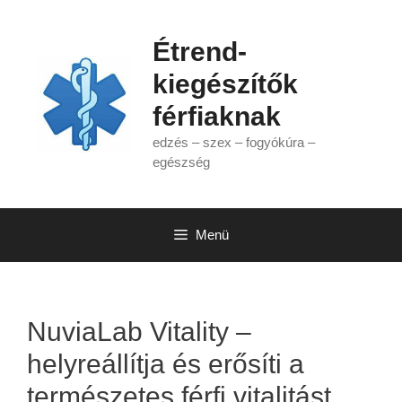
Kilépés
a
Étrend-
tartalomba
kiegészítők
férfiaknak
edzés – szex – fogyókúra –
egészség
Menü
NuviaLab Vitality –
helyreállítja és erősíti a
természetes férfi vitalitást