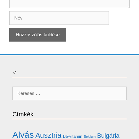
Név
♂
Keresés:
Címkék
Alvás
Ausztria
Bulgária
B6-vitamin
Belgium