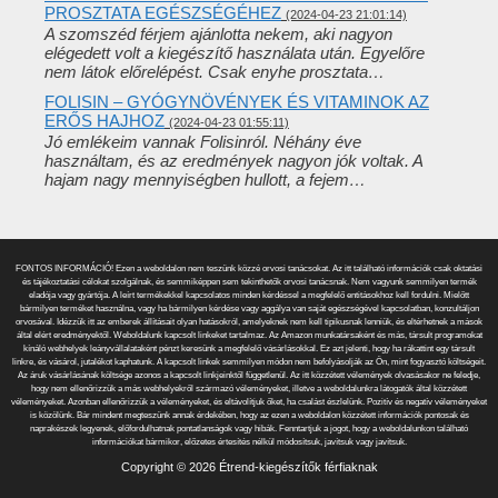
PROSZTATA EGÉSZSÉGÉHEZ
(2024-04-23 21:01:14)
A szomszéd férjem ajánlotta nekem, aki nagyon
elégedett volt a kiegészítő használata után. Egyelőre
nem látok előrelépést. Csak enyhe prosztata…
FOLISIN – GYÓGYNÖVÉNYEK ÉS VITAMINOK AZ
ERŐS HAJHOZ
(2024-04-23 01:55:11)
Jó emlékeim vannak Folisinról. Néhány éve
használtam, és az eredmények nagyon jók voltak. A
hajam nagy mennyiségben hullott, a fejem…
FONTOS INFORMÁCIÓ! Ezen a weboldalon nem teszünk közzé orvosi tanácsokat. Az itt található információk csak oktatási
és tájékoztatási célokat szolgálnak, és semmiképpen sem tekinthetők orvosi tanácsnak. Nem vagyunk semmilyen termék
eladója vagy gyártója. A leírt termékekkel kapcsolatos minden kérdéssel a megfelelő entitásokhoz kell fordulni. Mielőtt
bármilyen terméket használna, vagy ha bármilyen kérdése vagy aggálya van saját egészségével kapcsolatban, konzultáljon
orvosával. Idézzük itt az emberek állításait olyan hatásokról, amelyeknek nem kell tipikusnak lenniük, és eltérhetnek a mások
által elért eredményektől. Weboldalunk kapcsolt linkeket tartalmaz. Az Amazon munkatársaként és más, társult programokat
kínáló webhelyek leányvállalataként pénzt keresünk a megfelelő vásárlásokkal. Ez azt jelenti, hogy ha rákattint egy társult
linkre, és vásárol, jutalékot kaphatunk. A kapcsolt linkek semmilyen módon nem befolyásolják az Ön, mint fogyasztó költségeit.
Az áruk vásárlásának költsége azonos a kapcsolt linkjeinktől függetlenül. Az itt közzétett vélemények olvasásakor ne feledje,
hogy nem ellenőrizzük a más webhelyekről származó véleményeket, illetve a weboldalunkra látogatók által közzétett
véleményeket. Azonban ellenőrizzük a véleményeket, és eltávolítjuk őket, ha csalást észlelünk. Pozitív és negatív véleményeket
is közölünk. Bár mindent megteszünk annak érdekében, hogy az ezen a weboldalon közzétett információk pontosak és
naprakészek legyenek, előfordulhatnak pontatlanságok vagy hibák. Fenntartjuk a jogot, hogy a weboldalunkon található
információkat bármikor, előzetes értesítés nélkül módosítsuk, javítsuk vagy javítsuk.
Copyright © 2026 Étrend-kiegészítők férfiaknak