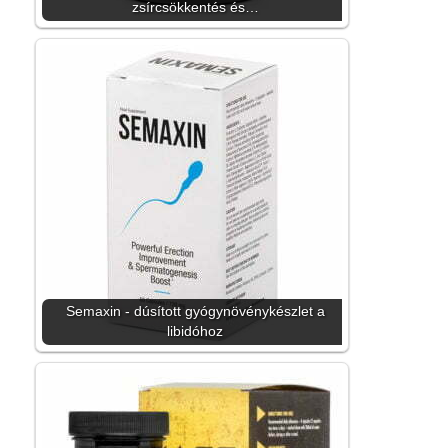
zsírcsökkentés és…
Semaxin - dúsított gyógynövénykészlet a
libidóhoz