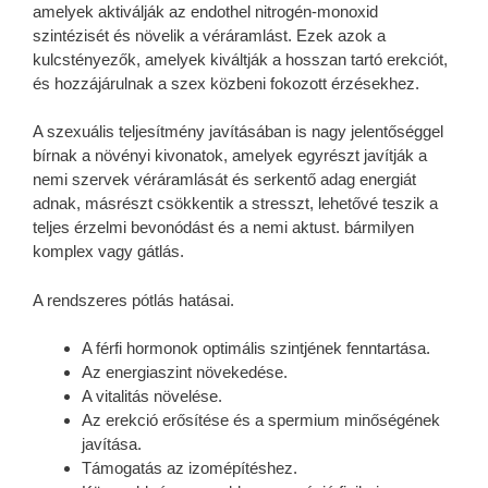
amelyek aktiválják az endothel nitrogén-monoxid
szintézisét és növelik a véráramlást. Ezek azok a
kulcstényezők, amelyek kiváltják a hosszan tartó erekciót,
és hozzájárulnak a szex közbeni fokozott érzésekhez.
A szexuális teljesítmény javításában is nagy jelentőséggel
bírnak a növényi kivonatok, amelyek egyrészt javítják a
nemi szervek véráramlását és serkentő adag energiát
adnak, másrészt csökkentik a stresszt, lehetővé teszik a
teljes érzelmi bevonódást és a nemi aktust. bármilyen
komplex vagy gátlás.
A rendszeres pótlás hatásai.
A férfi hormonok optimális szintjének fenntartása.
Az energiaszint növekedése.
A vitalitás növelése.
Az erekció erősítése és a spermium minőségének
javítása.
Támogatás az izomépítéshez.