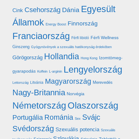
Egyesült
Csehország
Dánia
Cink
Államok
Finnország
Energy Boost
Franciaország
Férfi Wellness
Férfi libidó
Ginszeng
Gyógynövények a szexuális hatékonyság érdekében
Hollandia
Görögország
Izomtömeg-
Hong Kong
Lengyelország
gyarapodás
Koffein
L-arginin
Magyarország
Merevedés
Litvánia
Lettország
Nagy-Britannia
Norvégia
Németország
Olaszország
Románia
Svájc
Portugália
Sex
Svédország
Szexuális potencia
Szexuális
Szlovákia
Tabletták a