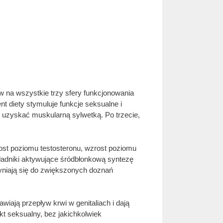
 na wszystkie trzy sfery funkcjonowania
t diety stymuluje funkcje seksualne i
 uzyskać muskularną sylwetką. Po trzecie,
ost poziomu testosteronu, wzrost poziomu
kładniki aktywujące śródbłonkową syntezę
yniają się do zwiększonych doznań
wiają przepływ krwi w genitaliach i dają
kt seksualny, bez jakichkolwiek