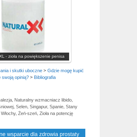
XL - zioła na powiększenie penisa
nia i skutki uboczne
>
Gdzie mogę kupić
ę swoją opinią?
>
Bibliografia
alezja
,
Naturalny wzmacniacz libido
,
śniowej
,
Selen
,
Singapur
,
Spanie
,
Stany
,
Włochy
,
Żeń-szeń
,
Zioła na potencję
ne wsparcie dla zdrowia prostaty