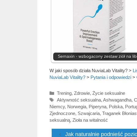
Semaxin - wzbogacony zestaw ziół na lib
W jaki sposób działa NuviaLab Vitality?
>
Li
NuviaLab Vitality?
>
Pytania i odpowiedzi
>
Kategorie
Trening
,
Zdrowie
,
Życie seksualne
Tagi
Aktywność seksualna
,
Ashwagandha
,
C
Niemcy
,
Norwegia
,
Piperyna
,
Polska
,
Portug
Zjednoczone
,
Szwajcaria
,
Traganek Błonias
seksualną
,
Zioła na witalność
Jak naturalnie podnieść pozi