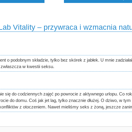
ab Vitality – przywraca i wzmacnia nat
ment o podobnym składzie, tylko bez skórek z jabłek. U mnie zadział
 zwłaszcza w kwestii seksu.
e się do codziennych zajęć po powrocie z aktywnego urlopu. Co ro
cie do domu. Coś jak jet lag, tylko znacznie dłużej. O dziwo, w ty
onfliktów z otoczeniem. Nawet mieliśmy seks z żoną, jeszcze zanim