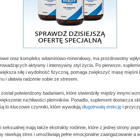
iołowe oraz kompleks witaminowo-minerałowy, ma prozdrowotny wpływ
rowadzących aktywny i intensywny styl życia. Po pierwsze, suplemen
większa siłę i wydolność fizyczną, pomaga zwiększyć masę mięśni i
 i ułatwia radzenie sobie ze stresem.
ostał potwierdzony badaniami, które stwierdziły między innymi wzr
i zwiększenie ruchliwości plemników. Ponadto, suplement dostarcza s
 Są to kluczowe czynniki, które wywołują
długotrwałą erekcję
i przycz
eksualnej mają także ekstrakty roślinne, które z jednej strony popra
ony niwelują stres i umożliwiają pełne emocjonalne zaangażowanie a a