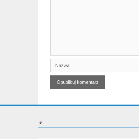
Nazwa
♂