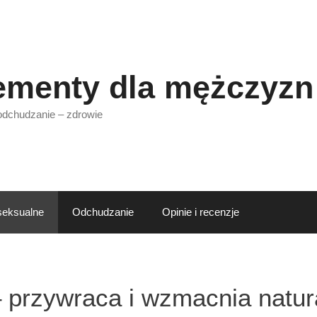
ementy dla mężczyzn
 odchudzanie – zdrowie
seksualne
Odchudzanie
Opinie i recenzje
 – przywraca i wzmacnia natu