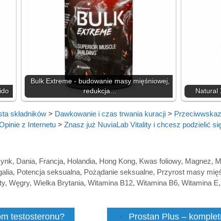
Bulk Extreme - budowanie masy mięśniowej,
ido
redukcja…
Natural 
sta składników
>
Dawkowanie i czas trwania kuracji
>
Przeciwwskaza
Opinie z Internetu
>
Znasz już NuviaLab Vitality i chcesz podzielić si
ynk
,
Dania
,
Francja
,
Holandia
,
Hong Kong
,
Kwas foliowy
,
Magnez
,
M
alia
,
Potencja seksualna
,
Pożądanie seksualne
,
Przyrost masy mię
ty
,
Węgry
,
Wielka Brytania
,
Witamina B12
,
Witamina B6
,
Witamina E
om testosteronu?
Prostan Plus – komplet