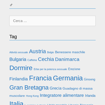
♂
Ricerca
per:
Tag
Austria
Benessere maschile
Attività sessuale
Belgio
Cechia
Danimarca
Bulgaria
Caffeina
Dormire
Erezione
Erbe per la potenza sessuale
Francia
Germania
Finlandia
Ginseng
Gran Bretagna
Grecia
Guadagno di massa
Integratore alimentare
Irlanda
muscolare
Hong Kong
Italia