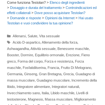
Come funziona Testolan?
>
Elenco degli ingredienti
>
Dosaggio e durata del trattamento
>
Controindicazioni ed
effetti collaterali
>
Dove posso acquistare Testolan?
>
Domande e risposte
>
Opinioni da Internet
>
Hai usato
Testolan e vuoi condividere la tua opinione?
Categorie
Allenarsi
,
Salute
,
Vita sessuale
Tag
Acido D-aspartico
,
Allenamento della forza
,
Ashwagandha
,
Attività sessuale
,
Benessere maschile
,
Booster
,
Dormire
,
Equilibrio ormonale
,
Erezione
,
Fieno
greco
,
Forma del corpo
,
Forza e resistenza
,
Forza
maschile
,
Fosfatidilserina
,
Francia
,
Frutto Di Melograno
,
Germania
,
Ginseng
,
Gran Bretagna
,
Grecia
,
Guadagno di
massa muscolare
,
Guadagno muscolare
,
Incremento della
libido
,
Integratore alimentare
,
Integratori naturali
,
Invecchiamento sano
,
Italia
,
Libido maschile
,
Livelli di
testosterone
,
Magnesio
,
Massa muscolare
,
Miglioramento