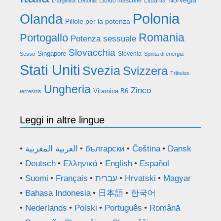
Norvegia
Libido maschile
Lituania
L-arginina
Lettonia
Polonia
Olanda
Pillole per la potenza
Romania
Portogallo
Potenza sessuale
Slovacchia
Singapore
Slovenia
Sesso
Spinta di energia
Stati Uniti
Svezia
Svizzera
Tribulus
Ungheria
Zinco
Vitamina B6
terrestris
Leggi in altre lingue
العربية المغربية
български
Čeština
Dansk
Deutsch
Ελληνικά
English
Español
Suomi
Français
עברית
Hrvatski
Magyar
Bahasa Indonesia
日本語
한국어
Nederlands
Polski
Português
Română