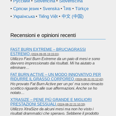
Русский
Slovenčina
Slovenščina
Српски језик
Svenska
ไทย
Türkçe
Українська
Tiếng Việt
中文 (中国)
Recensioni e opinioni recenti
FAST BURN EXTREME – BRUCIAGRASSI
ESTREMO
(2024-09-05 19:15:01)
Utilizzo Fast Burn Extreme da un paio di mesi e sono
davvero impressionato dai risultati. Mi ha aiutato a
eliminare…
FAT BURN ACTIVE – UN MODO INNOVATIVO PER
RIDURRE IL GRASSO CORPOREO
(2024-08-31 01:12:42)
Ho provato Fat Burn Active per un po' ma sono rimasto
scettico riguardo alle sue affermazioni. Anche se ho
notato…
XTRASIZE – PENE PIÙ GRANDE E MIGLIORI
PRESTAZIONI SESSUALI
(2024-08-22 21:10:33)
Utilizzo XtraSize da alcuni mesi ma non ho visto i
risultati drammatici che speravo. Sebbene il prodotto