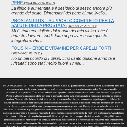
PENE
(2024-04-29 07:05:07)
La libido è aumentata e il desiderio di sesso ancora più
grande del solito. Dimensioni del pene al mio livello…
PROSTAN PLUS – SUPPORTO COMPLETO PER LA
SALUTE DELLA PROSTATA
(2024-04-23 21:01:14)
Mi è stato consigliato dal marito del mio vicino, che è
rimasto davvero soddisfatto dopo aver usato questo
integratore. Per…
FOLISIN – ERBE E VITAMINE PER CAPELLI FORTI
(2024-04-23 01:55:11)
Ho un bel ricordo di Folisin. L'ho usato qualche anno fa e
i risultati sono stati molto buoni. I miei…
INFORMAZIONI IMPORTANTI! Non pubblichiamo consigli medici su questo sito web. Le informazioni qui contenute sono solo
a scopo educativo e informativo e non devono in alcun modo essere considerate consigli medici. Non siamo venditori o
produttori di alcun prodotto. Tutte le domande relative ai prodotti descritti devono essere indirizzate alle entità appropriate.
Prima di utilizzare qualsiasi prodotto o in caso di domande o dubbi sulla propria salute, è necessario consultare il proprio
medico. Citiamo qui le dichiarazioni di persone che dichiarano effetti che non devono essere tipici e possono differire dai
risultati ottenuti da altri. Il nostro sito web contiene link di affiliazione. In qualità di associato Amazon e affiliato di altri siti Web
che offrono programmi di affiliazione, guadagniamo denaro dagli acquisti idonei. Ciò significa che se fai clic su un link di
affiliazione ed effettui un acquisto, potremmo ricevere una commissione. I link di affiliazione non incidono in alcun modo sui tuoi
costi come consumatore. Il costo per l’acquisto di beni è lo stesso indipendentemente dai nostri link di affiliazione. Quando leggi
le opinioni pubblicate qui, ricorda che non verifichiamo le opinioni che provengono da altri siti Web o quelle pubblicate da
persone che visitano il nostro sito Web. Tuttavia, controlliamo le recensioni e le rimuoviamo se rileviamo frodi. Pubblichiamo
sia recensioni positive che negative. Sebbene venga fatto ogni sforzo per garantire che le informazioni pubblicate su questo sito
Web siano accurate e aggiornate, potrebbero contenere inesattezze o errori. Ci riserviamo il diritto di apportare modifiche,