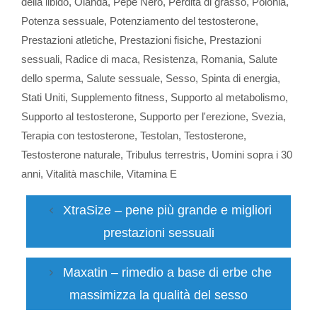
della libido
,
Olanda
,
Pepe Nero
,
Perdita di grasso
,
Polonia
,
Potenza sessuale
,
Potenziamento del testosterone
,
Prestazioni atletiche
,
Prestazioni fisiche
,
Prestazioni
sessuali
,
Radice di maca
,
Resistenza
,
Romania
,
Salute
dello sperma
,
Salute sessuale
,
Sesso
,
Spinta di energia
,
Stati Uniti
,
Supplemento fitness
,
Supporto al metabolismo
,
Supporto al testosterone
,
Supporto per l'erezione
,
Svezia
,
Terapia con testosterone
,
Testolan
,
Testosterone
,
Testosterone naturale
,
Tribulus terrestris
,
Uomini sopra i 30
anni
,
Vitalità maschile
,
Vitamina E
XtraSize – pene più grande e migliori
prestazioni sessuali
Maxatin – rimedio a base di erbe che
massimizza la qualità del sesso