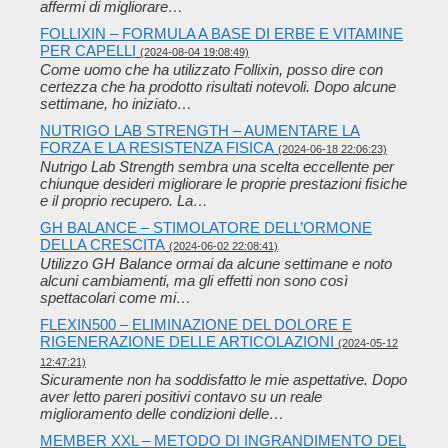
affermi di migliorare…
FOLLIXIN – FORMULA A BASE DI ERBE E VITAMINE
PER CAPELLI
(2024-08-04 19:08:49)
Come uomo che ha utilizzato Follixin, posso dire con
certezza che ha prodotto risultati notevoli. Dopo alcune
settimane, ho iniziato…
NUTRIGO LAB STRENGTH – AUMENTARE LA
FORZA E LA RESISTENZA FISICA
(2024-06-18 22:06:23)
Nutrigo Lab Strength sembra una scelta eccellente per
chiunque desideri migliorare le proprie prestazioni fisiche
e il proprio recupero. La…
GH BALANCE – STIMOLATORE DELL’ORMONE
DELLA CRESCITA
(2024-06-02 22:08:41)
Utilizzo GH Balance ormai da alcune settimane e noto
alcuni cambiamenti, ma gli effetti non sono così
spettacolari come mi…
FLEXIN500 – ELIMINAZIONE DEL DOLORE E
RIGENERAZIONE DELLE ARTICOLAZIONI
(2024-05-12
12:47:21)
Sicuramente non ha soddisfatto le mie aspettative. Dopo
aver letto pareri positivi contavo su un reale
miglioramento delle condizioni delle…
MEMBER XXL – METODO DI INGRANDIMENTO DEL