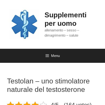
Vai
al
contenuto
Supplementi
per uomo
allenamento – sesso –
dimagrimento – salute
Menu
Testolan – uno stimolatore
naturale del testosterone
4/5 - (164 votes)