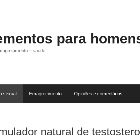
ementos para homen
emagrecimento – saúde
a sexual
Emagrecimento
Opiniões e comentários
mulador natural de testoster