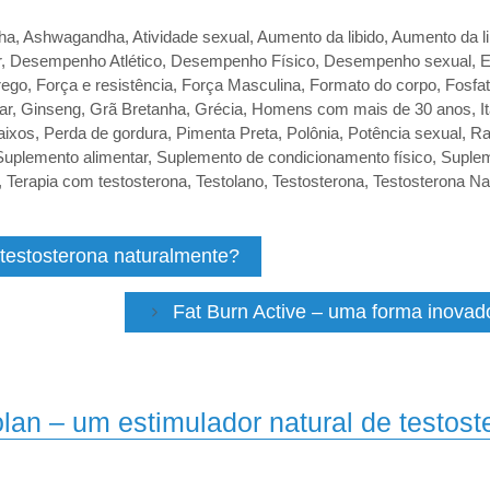
ha
,
Ashwagandha
,
Atividade sexual
,
Aumento da libido
,
Aumento da li
r
,
Desempenho Atlético
,
Desempenho Físico
,
Desempenho sexual
,
E
rego
,
Força e resistência
,
Força Masculina
,
Formato do corpo
,
Fosfat
ar
,
Ginseng
,
Grã Bretanha
,
Grécia
,
Homens com mais de 30 anos
,
I
aixos
,
Perda de gordura
,
Pimenta Preta
,
Polônia
,
Potência sexual
,
Ra
Suplemento alimentar
,
Suplemento de condicionamento físico
,
Suplem
,
Terapia com testosterona
,
Testolano
,
Testosterona
,
Testosterona Na
testosterona naturalmente?
Fat Burn Active – uma forma inovado
lan – um estimulador natural de testost