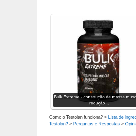
Bulk Extreme - construção de massa musc
redução…
Como o Testolan funciona?
>
Lista de ingre
Testolan?
>
Perguntas e Respostas
>
Opini