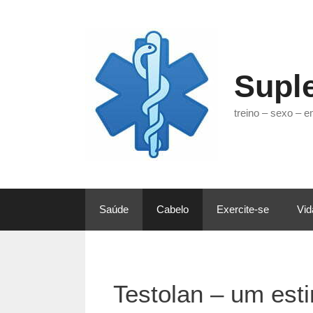
Pular
para
o
conteúdo
Supl
treino – sexo – 
Saúde
Cabelo
Exercite-se
Vid
Testolan – um esti