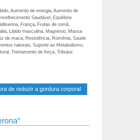
bido
,
Aumento de energia
,
Aumento de
nvelhecimento Saudável
,
Equilíbrio
idilserina
,
França
,
Frutas de romã
,
tália
,
Libido masculina
,
Magnésio
,
Massa
iz de maca
,
Resistência
,
Romênia
,
Saúde
entos naturais
,
Suporte ao Metabolismo
,
tural
,
Treinamento de força
,
Tribulus
ra de reduzir a gordura corporal
erona”