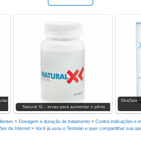
ular,
XtraSize 
Natural XL - ervas para aumentar o pênis
dientes
>
Dosagem e duração do tratamento
>
Contra-indicações e ef
ões da Internet
>
Você já usou o Testolan e quer compartilhar sua op