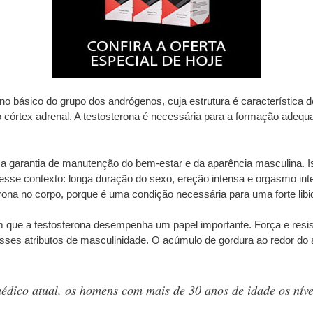
no básico do grupo dos andrógenos, cuja estrutura é característica
no córtex adrenal. A testosterona é necessária para a formação adeq
ma garantia de manutenção do bem-estar e da aparência masculina. I
sse contexto: longa duração do sexo, ereção intensa e orgasmo in
ona no corpo, porque é uma condição necessária para uma forte libi
ue a testosterona desempenha um papel importante. Força e resistê
esses atributos de masculinidade. O acúmulo de gordura ao redor
dico atual, os homens com mais de 30 anos de idade os níve