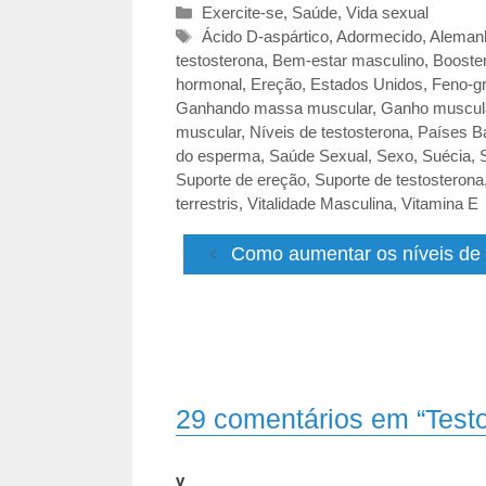
Categorias
Exercite-se
,
Saúde
,
Vida sexual
Tags
Ácido D-aspártico
,
Adormecido
,
Aleman
testosterona
,
Bem-estar masculino
,
Booste
hormonal
,
Ereção
,
Estados Unidos
,
Feno-g
Ganhando massa muscular
,
Ganho muscul
muscular
,
Níveis de testosterona
,
Países B
do esperma
,
Saúde Sexual
,
Sexo
,
Suécia
,
Suporte de ereção
,
Suporte de testosterona
terrestris
,
Vitalidade Masculina
,
Vitamina E
Como aumentar os níveis de 
29 comentários em “Testo
v