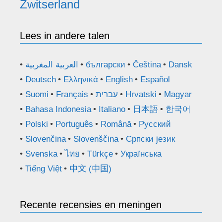
Zwitserland
Lees in andere talen
العربية المغربية
български
Čeština
Dansk
Deutsch
Ελληνικά
English
Español
Suomi
Français
עברית
Hrvatski
Magyar
Bahasa Indonesia
Italiano
日本語
한국어
Polski
Português
Română
Русский
Slovenčina
Slovenščina
Српски језик
Svenska
ไทย
Türkçe
Українська
Tiếng Việt
中文 (中国)
Recente recensies en meningen