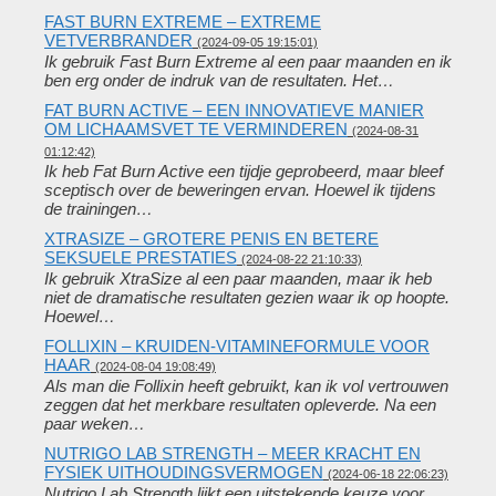
FAST BURN EXTREME – EXTREME
VETVERBRANDER
(2024-09-05 19:15:01)
Ik gebruik Fast Burn Extreme al een paar maanden en ik
ben erg onder de indruk van de resultaten. Het…
FAT BURN ACTIVE – EEN INNOVATIEVE MANIER
OM LICHAAMSVET TE VERMINDEREN
(2024-08-31
01:12:42)
Ik heb Fat Burn Active een tijdje geprobeerd, maar bleef
sceptisch over de beweringen ervan. Hoewel ik tijdens
de trainingen…
XTRASIZE – GROTERE PENIS EN BETERE
SEKSUELE PRESTATIES
(2024-08-22 21:10:33)
Ik gebruik XtraSize al een paar maanden, maar ik heb
niet de dramatische resultaten gezien waar ik op hoopte.
Hoewel…
FOLLIXIN – KRUIDEN-VITAMINEFORMULE VOOR
HAAR
(2024-08-04 19:08:49)
Als man die Follixin heeft gebruikt, kan ik vol vertrouwen
zeggen dat het merkbare resultaten opleverde. Na een
paar weken…
NUTRIGO LAB STRENGTH – MEER KRACHT EN
FYSIEK UITHOUDINGSVERMOGEN
(2024-06-18 22:06:23)
Nutrigo Lab Strength lijkt een uitstekende keuze voor