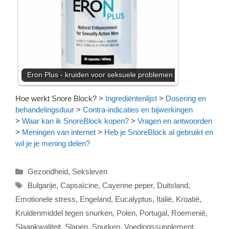
Eron Plus - kruiden voor seksuele problemen
Hoe werkt Snore Block?
>
Ingrediëntenlijst
>
Dosering en
behandelingsduur
>
Contra-indicaties en bijwerkingen
>
Waar kan ik SnoreBlock kopen?
>
Vragen en antwoorden
>
Meningen van internet
>
Heb je SnoreBlock al gebruikt en
wil je je mening delen?
Categorieën
Gezondheid
,
Seksleven
Tags
Bulgarije
,
Capsaïcine
,
Cayenne peper
,
Duitsland
,
Emotionele stress
,
Engeland
,
Eucalyptus
,
Italië
,
Kroatië
,
Kruidenmiddel tegen snurken
,
Polen
,
Portugal
,
Roemenië
,
Slaapkwaliteit
,
Slapen
,
Snurken
,
Voedingssupplement
,