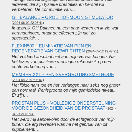
iedereen die zijn fysieke prestaties en herstel wil
verbeteren. De combinatie van…
GH BALANCE – GROEIHORMOON STIMULATOR
(2024-06-02 22:08:41)
Ik gebruik GH Balance nu een paar weken en ik zie wat
veranderingen, maar de effecten zijn niet zo
spectaculair…
FLEXIN500 – ELIMINATIE VAN PIJN EN
REGENERATIE VAN GEWRICHTEN
(2024-05-12 12:47:21)
Het voldeed absoluut niet aan mijn verwachtingen. Na
het lezen van positieve meningen rekende ik op een
echte verbetering van…
MEMBER XXL – PENISVERGROTINGSMETHODE
(2024-04-29 07:05:07)
Het libido nam toe en het verlangen naar seks nog groter
dan normaal. Penisgrootte op mijn gemiddelde niveau.
Er zijn…
PROSTAN PLUS – VOLLEDIGE ONDERSTEUNING
VOOR DE GEZONDHEID VAN DE PROSTAAT
(2024-
04-23 21:01:14)
Het werd mij aanbevolen door de echtgenoot van mijn
buren, die erg tevreden was na het gebruik van dit
supplement.…