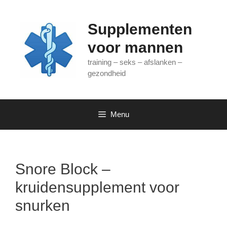
Ga
naar
Supplementen
de
inhoud
voor mannen
training – seks – afslanken –
gezondheid
Menu
Snore Block –
kruidensupplement voor
snurken