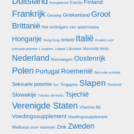
Duitsland
Finland
Erectie
Energieboost
Frankrijk
Groot
Griekenland
Ginseng
Brittanië
Het verkrijgen van spiermassa
Italië
Hongarije
Ierland
Hong Kong
Kruiden voor
Litouwen
Mannelijk libido
seksuele potentie
L-arginine
Letland
Nederland
Oostenrijk
Noorwegen
Polen
Roemenië
Portugal
Seksuele activiteit
Slapen
Seksuele potentie
Singapore
Slovenië
Sex
Tsjechië
Slowakije
Tribulus terrestris
Verenigde Staten
Vitamine B6
Voedingssupplement
Voedingssupplement
Zweden
Zink
Wellness voor mannen