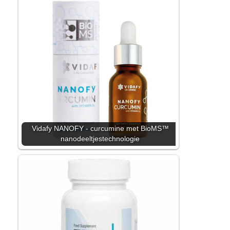
Vidafy NANOFY - curcumine met BioMS™
nanodeeltjestechnologie