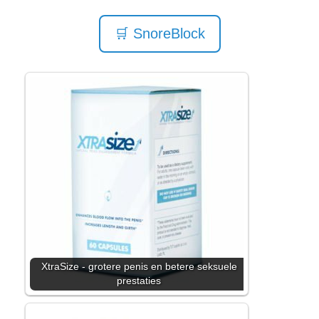
🛒 SnoreBlock
XtraSize - grotere penis en betere seksuele
prestaties