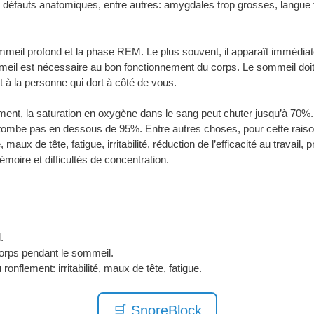
défauts anatomiques, entre autres: amygdales trop grosses, langue 
ommeil profond et la phase REM. Le plus souvent, il apparaît immédi
eil est nécessaire au bon fonctionnement du corps. Le sommeil doit 
et à la personne qui dort à côté de vous.
lement, la saturation en oxygène dans le sang peut chuter jusqu’à 7
tombe pas en dessous de 95%. Entre autres choses, pour cette raison,
de tête, fatigue, irritabilité, réduction de l’efficacité au travail, 
émoire et difficultés de concentration.
.
orps pendant le sommeil.
onflement: irritabilité, maux de tête, fatigue.
🛒 SnoreBlock