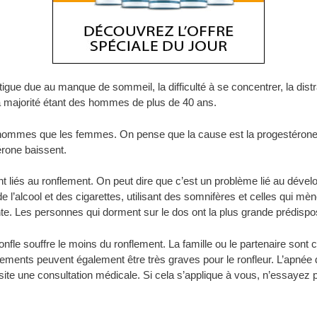
igue due au manque de sommeil, la difficulté à se concentrer, la distracti
la majorité étant des hommes de plus de 40 ans.
 hommes que les femmes. On pense que la cause est la progestérone,
rone baissent.
nt liés au ronflement. On peut dire que c’est un problème lié au dévelop
’alcool et des cigarettes, utilisant des somnifères et celles qui mèn
e. Les personnes qui dorment sur le dos ont la plus grande prédispos
ronfle souffre le moins du ronflement. La famille ou le partenaire so
flements peuvent également être très graves pour le ronfleur. L’apné
site une consultation médicale. Si cela s’applique à vous, n’essaye