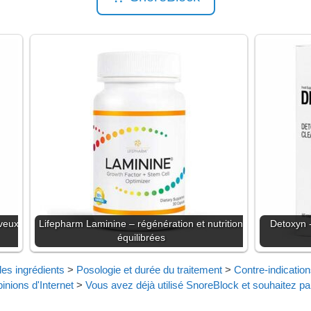
eveux
Lifepharm Laminine – régénération et nutrition
Detoxyn -
équilibrées
des ingrédients
>
Posologie et durée du traitement
>
Contre-indication
inions d'Internet
>
Vous avez déjà utilisé SnoreBlock et souhaitez pa