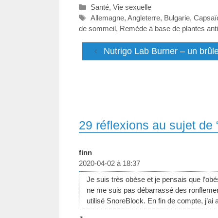
Catégories
Santé
,
Vie sexuelle
Étiquettes
Allemagne
,
Angleterre
,
Bulgarie
,
Capsaï
de sommeil
,
Remède à base de plantes anti
Nutrigo Lab Burner – un brûle
29 réflexions au sujet de
finn
2020-04-02 à 18:37
Je suis très obèse et je pensais que l’obé
ne me suis pas débarrassé des ronflements.
utilisé SnoreBlock. En fin de compte, j’ai