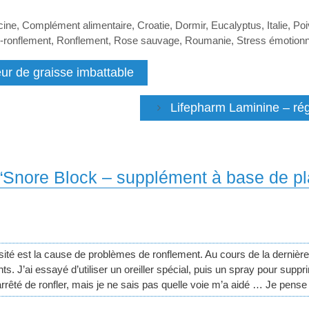
cine
,
Complément alimentaire
,
Croatie
,
Dormir
,
Eucalyptus
,
Italie
,
Poi
-ronflement
,
Ronflement
,
Rose sauvage
,
Roumanie
,
Stress émotionn
ur de graisse imbattable
Lifepharm Laminine – régé
 “Snore Block – supplément à base de pla
sité est la cause de problèmes de ronflement. Au cours de la dernière 
 J’ai essayé d’utiliser un oreiller spécial, puis un spray pour suppri
 arrêté de ronfler, mais je ne sais pas quelle voie m’a aidé … Je pens