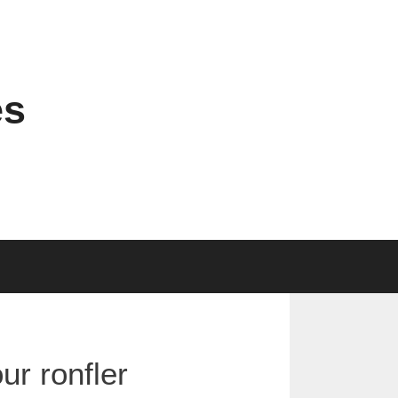
es
ur ronfler