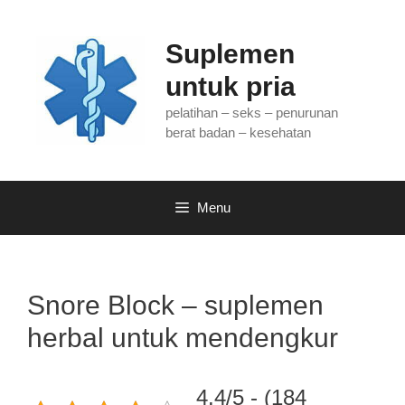
Langsung
ke
Suplemen
isi
untuk pria
pelatihan – seks – penurunan
berat badan – kesehatan
Menu
Snore Block – suplemen
herbal untuk mendengkur
4.4/5 - (184