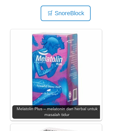
🛒 SnoreBlock
Melatolin Plus – melatonin dan herbal untuk
masalah tidur