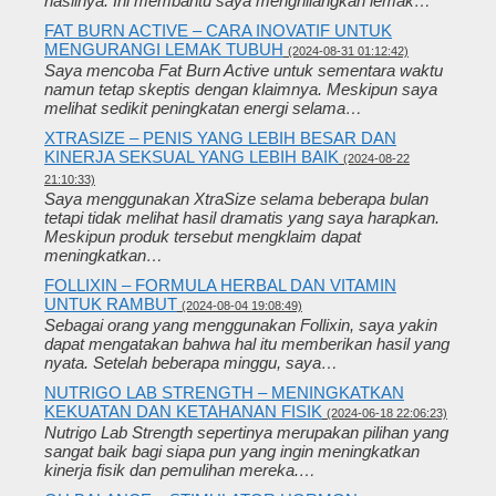
hasilnya. Ini membantu saya menghilangkan lemak…
FAT BURN ACTIVE – CARA INOVATIF UNTUK
MENGURANGI LEMAK TUBUH
(2024-08-31 01:12:42)
Saya mencoba Fat Burn Active untuk sementara waktu
namun tetap skeptis dengan klaimnya. Meskipun saya
melihat sedikit peningkatan energi selama…
XTRASIZE – PENIS YANG LEBIH BESAR DAN
KINERJA SEKSUAL YANG LEBIH BAIK
(2024-08-22
21:10:33)
Saya menggunakan XtraSize selama beberapa bulan
tetapi tidak melihat hasil dramatis yang saya harapkan.
Meskipun produk tersebut mengklaim dapat
meningkatkan…
FOLLIXIN – FORMULA HERBAL DAN VITAMIN
UNTUK RAMBUT
(2024-08-04 19:08:49)
Sebagai orang yang menggunakan Follixin, saya yakin
dapat mengatakan bahwa hal itu memberikan hasil yang
nyata. Setelah beberapa minggu, saya…
NUTRIGO LAB STRENGTH – MENINGKATKAN
KEKUATAN DAN KETAHANAN FISIK
(2024-06-18 22:06:23)
Nutrigo Lab Strength sepertinya merupakan pilihan yang
sangat baik bagi siapa pun yang ingin meningkatkan
kinerja fisik dan pemulihan mereka.…