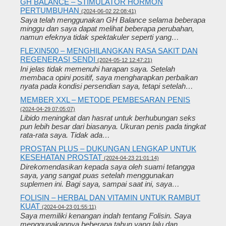
GH BALANCE – STIMULATOR HORMON
PERTUMBUHAN
(2024-06-02 22:08:41)
Saya telah menggunakan GH Balance selama beberapa
minggu dan saya dapat melihat beberapa perubahan,
namun efeknya tidak spektakuler seperti yang…
FLEXIN500 – MENGHILANGKAN RASA SAKIT DAN
REGENERASI SENDI
(2024-05-12 12:47:21)
Ini jelas tidak memenuhi harapan saya. Setelah
membaca opini positif, saya mengharapkan perbaikan
nyata pada kondisi persendian saya, tetapi setelah…
MEMBER XXL – METODE PEMBESARAN PENIS
(2024-04-29 07:05:07)
Libido meningkat dan hasrat untuk berhubungan seks
pun lebih besar dari biasanya. Ukuran penis pada tingkat
rata-rata saya. Tidak ada…
PROSTAN PLUS – DUKUNGAN LENGKAP UNTUK
KESEHATAN PROSTAT
(2024-04-23 21:01:14)
Direkomendasikan kepada saya oleh suami tetangga
saya, yang sangat puas setelah menggunakan
suplemen ini. Bagi saya, sampai saat ini, saya…
FOLISIN – HERBAL DAN VITAMIN UNTUK RAMBUT
KUAT
(2024-04-23 01:55:11)
Saya memiliki kenangan indah tentang Folisin. Saya
menggunakannya beberapa tahun yang lalu dan