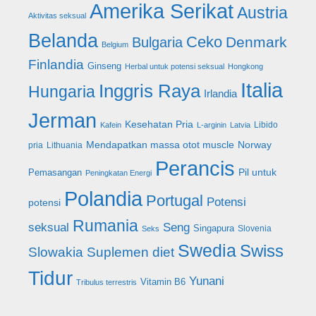
Amerika Serikat
Austria
Aktivitas seksual
Belanda
Ceko
Denmark
Bulgaria
Belgium
Finlandia
Ginseng
Herbal untuk potensi seksual
Hongkong
Italia
Inggris Raya
Hungaria
Irlandia
Jerman
Kesehatan Pria
Libido
Kafein
L-arginin
Latvia
Mendapatkan massa otot muscle
Norway
pria
Lithuania
Perancis
Pil untuk
Pemasangan
Peningkatan Energi
Polandia
Portugal
Potensi
potensi
Rumania
seksual
Seng
Singapura
Slovenia
Seks
Swedia
Swiss
Slowakia
Suplemen diet
Tidur
Yunani
Vitamin B6
Tribulus terrestris