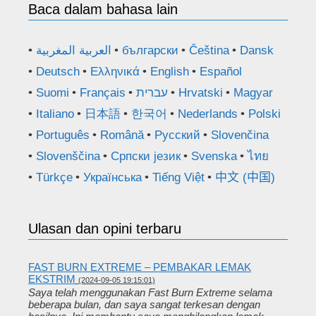
Baca dalam bahasa lain
العربية المغربية
български
Čeština
Dansk
Deutsch
Ελληνικά
English
Español
Suomi
Français
עברית
Hrvatski
Magyar
Italiano
日本語
한국어
Nederlands
Polski
Português
Română
Русский
Slovenčina
Slovenščina
Српски језик
Svenska
ไทย
Türkçe
Українська
Tiếng Việt
中文 (中国)
Ulasan dan opini terbaru
FAST BURN EXTREME – PEMBAKAR LEMAK
EKSTRIM
(2024-09-05 19:15:01)
Saya telah menggunakan Fast Burn Extreme selama
beberapa bulan, dan saya sangat terkesan dengan