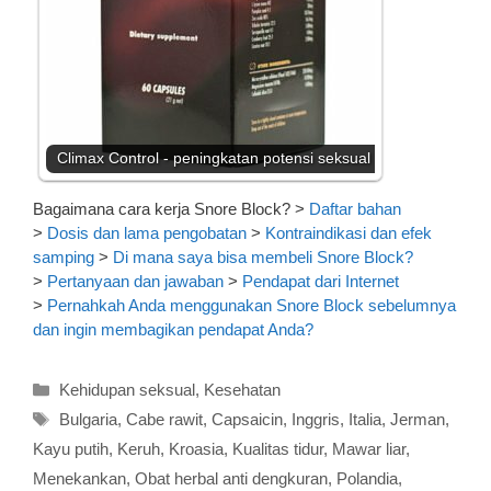
Climax Control - peningkatan potensi seksual
Bagaimana cara kerja Snore Block?
>
Daftar bahan
>
Dosis dan lama pengobatan
>
Kontraindikasi dan efek
samping
>
Di mana saya bisa membeli Snore Block?
>
Pertanyaan dan jawaban
>
Pendapat dari Internet
>
Pernahkah Anda menggunakan Snore Block sebelumnya
dan ingin membagikan pendapat Anda?
Kategori
Kehidupan seksual
,
Kesehatan
Tag
Bulgaria
,
Cabe rawit
,
Capsaicin
,
Inggris
,
Italia
,
Jerman
,
Kayu putih
,
Keruh
,
Kroasia
,
Kualitas tidur
,
Mawar liar
,
Menekankan
,
Obat herbal anti dengkuran
,
Polandia
,