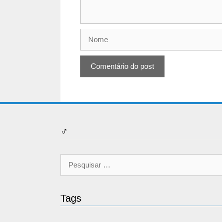
Nome
♂
Pesquisar
por:
Tags