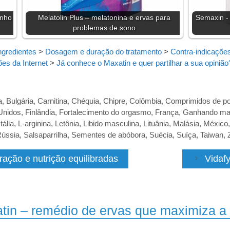
enho
Melatolin Plus – melatonina e ervas para
Semaxin - 
problemas de sono
ngredientes
>
Dosagem e duração do tratamento
>
Contra-indicações
ões da Internet
>
Já conhece o Maxatin e quer partilhar a sua opinião
a
,
Bulgária
,
Carnitina
,
Chéquia
,
Chipre
,
Colômbia
,
Comprimidos de po
Unidos
,
Finlândia
,
Fortalecimento do orgasmo
,
França
,
Ganhando ma
Itália
,
L-arginina
,
Letônia
,
Libido masculina
,
Lituânia
,
Malásia
,
México
ússia
,
Salsaparrilha
,
Sementes de abóbora
,
Suécia
,
Suíça
,
Taiwan
,
ação e nutrição equilibradas
Vidaf
tin – remédio de ervas que maximiza a 