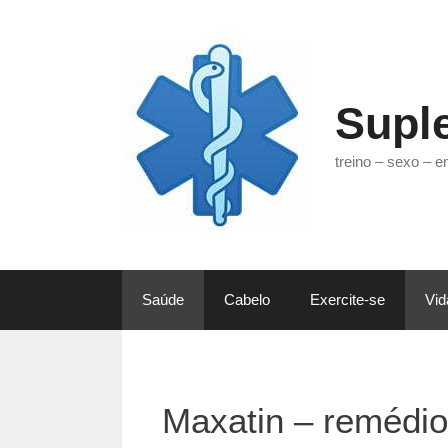
Pular
para
o
conteúdo
Supl
treino – sexo – 
Saúde
Cabelo
Exercite-se
Vid
Maxatin – remédio