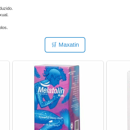
duzido.
xual.
plos.
🛒 Maxatin