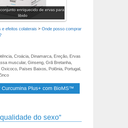
conjunto enriquecido de ervas para
libido
 e efeitos colaterais
>
Onde posso comprar
?
tência
,
Croácia
,
Dinamarca
,
Ereção
,
Ervas
ssa muscular
,
Ginseng
,
Grã Bretanha
,
,
Oxicoco
,
Países Baixos
,
Polônia
,
Portugal
,
Zinco
y Curcumina Plus+ com BioMS™
qualidade do sexo”