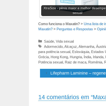
XtraSize - pênis maior e melhor desemp
sexual
Como funciona o Maxatin?
>
Uma lista de i
Maxatin?
>
Perguntas e Respostas
>
Opini
Categorias
Saúde
,
Vida sexual
Tags
Adormecido
,
Alcaçuz
,
Alemanha
,
Áustri
para potência sexual
,
Eslováquia
,
Estados 
Grécia
,
Hong Kong
,
Hungria
,
Índia
,
Irlanda
,
Potência sexual
,
Raiz de maca
,
Romênia
,
R
Lifepharm Laminine – regener
14 comentários em “Maxa