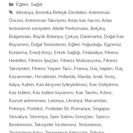
Kategoriler
Eğitim
,
Sağlık
Etiketler
Almanya
,
Amerika Birleşik Devletleri
,
Antrenman
Öncesi
,
Antrenman Takviyesi
,
Artan kas hacmi
,
Artan
testosteron seviyeleri
,
Atletik Performans
,
Belçika
,
Bulgaristan
,
Büyük Britanya
,
Çekya
,
Danimarka
,
Doğal Kas
Büyümesi
,
Doğal Testosteron
,
Eğitim Yoğunluğu
,
Egzersiz
Kurtarma
,
Enerji Artışı
,
Erkek Sağlığı
,
Finlandiya
,
Fitness
Hedefleri
,
Fitness İpuçları
,
Fitness Motivasyonu
,
Fitness
Takviyeleri
,
Fitness Yaşam Tarzı
,
Fransa
,
Güç hapları
,
Güç
Kazanımları
,
Hırvatistan
,
Hollanda
,
İrlanda
,
İsrail
,
İsveç
,
İtalya
,
Kafein
,
Kan Akışının İyileştirilmesi
,
Kas Geliştirme
,
Kas kütlesi
,
Kas kütlesi kazanımı
,
Kas Tanımı
,
Kıbrıs
,
Kuvvet antrenmanı
,
Letonya
,
Litvanya
,
Macaristan
,
Polonya
,
Portekiz
,
Probolan 50
,
Romanya
,
Singapur
,
Slovakya
,
Slovenya
,
Spor Salonu Sonuçları
,
Sporcu
Beslenmesi
,
Takviyeler İncelemesi
,
Testosteron
,
Testosteron Artışı
,
Testosteron Arttırıcılar
,
Tribulus