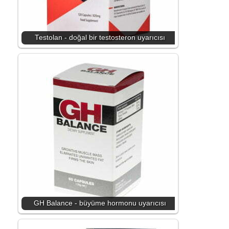
Testolan - doğal bir testosteron uyarıcısı
GH Balance - büyüme hormonu uyarıcısı