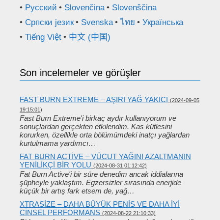
Русский
Slovenčina
Slovenščina
Српски језик
Svenska
ไทย
Українська
Tiếng Việt
中文 (中国)
Son incelemeler ve görüşler
FAST BURN EXTREME – AŞIRI YAĞ YAKICI
(2024-09-05
19:15:01)
Fast Burn Extreme'i birkaç aydır kullanıyorum ve
sonuçlardan gerçekten etkilendim. Kas kütlesini
korurken, özellikle orta bölümümdeki inatçı yağlardan
kurtulmama yardımcı…
FAT BURN ACTIVE – VÜCUT YAĞINI AZALTMANIN
YENILIKÇI BIR YOLU
(2024-08-31 01:12:42)
Fat Burn Active'i bir süre denedim ancak iddialarına
şüpheyle yaklaştım. Egzersizler sırasında enerjide
küçük bir artış fark etsem de, yağ…
XTRASIZE – DAHA BÜYÜK PENIS VE DAHA IYI
CINSEL PERFORMANS
(2024-08-22 21:10:33)