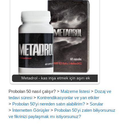
Metadrol - kas inşa etmek için aşırı ek
Probolan 50 nasıl çalışır?
>
Malzeme listesi
>
Dozaj ve
tedavi süresi
>
Kontrendikasyonlar ve yan etkiler
>
Probolan 50'yi nereden satın alabilirim?
>
Sorular
>
İnternetten Görüşler
>
Probolan 50'yi zaten biliyorsunuz
ve fikrinizi paylaşmak mı istiyorsunuz?