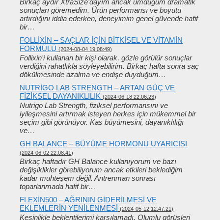
Birkaç aydır XtraSize'dayım ancak umduğum dramatik
sonuçları göremedim. Ürün performansı ve boyutu
artırdığını iddia ederken, deneyimim genel güvende hafif
bir…
FOLLIXIN – SAÇLAR IÇIN BITKISEL VE VITAMIN
FORMÜLÜ
(2024-08-04 19:08:49)
Follixin'i kullanan bir kişi olarak, gözle görülür sonuçlar
verdiğini rahatlıkla söyleyebilirim. Birkaç hafta sonra saç
dökülmesinde azalma ve endişe duyduğum…
NUTRIGO LAB STRENGTH – ARTAN GÜÇ VE
FIZIKSEL DAYANIKLILIK
(2024-06-18 22:06:23)
Nutrigo Lab Strength, fiziksel performansını ve
iyileşmesini artırmak isteyen herkes için mükemmel bir
seçim gibi görünüyor. Kas büyümesini, dayanıklılığı
ve…
GH BALANCE – BÜYÜME HORMONU UYARICISI
(2024-06-02 22:08:41)
Birkaç haftadır GH Balance kullanıyorum ve bazı
değişiklikler görebiliyorum ancak etkileri beklediğim
kadar muhteşem değil. Antrenman sonrası
toparlanmada hafif bir…
FLEXIN500 – AĞRININ GIDERILMESI VE
EKLEMLERIN YENILENMESI
(2024-05-12 12:47:21)
Kesinlikle beklentilerimi karşılamadı. Olumlu görüşleri