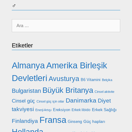
♂
için
ara
Etiketler
Almanya
Amerika Birleşik
Devletleri
Avusturya
B6 Vitamini
Belçika
Büyük Britanya
Bulgaristan
Cinsel aktivite
Danimarka
Diyet
Cinsel güç
Cinsel güç için otlar
takviyesi
Erkek Sağlığı
Ereksiyon
Erkek libido
Enerji Artışı
Fransa
Finlandiya
Güç hapları
Ginseng