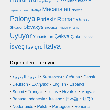
Hollanda
Kas kütlesi kazanımı
Hong Kong
Kafein
L-
Macaristan
Norveç
Litvanya
arginin
Letonya
Polonya
Romanya
Portekiz
Seks
Slovakya
Singapur
Slovenya
Tribulus terrestris
Uyuyor
Çekya
Yunanistan
Çinko
İrlanda
İtalya
İsveç
İsviçre
Diğer dillerde okuyun
العربية المغربية
български
Čeština
Dansk
Deutsch
Ελληνικά
English
Español
Suomi
Français
עברית
Hrvatski
Magyar
Bahasa Indonesia
Italiano
日本語
한국어
Nederlands
Polski
Português
Română