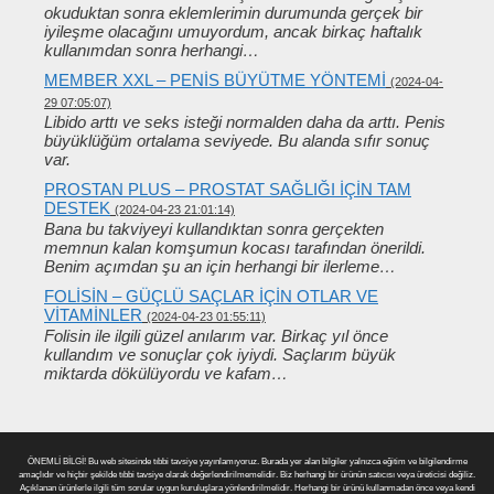
okuduktan sonra eklemlerimin durumunda gerçek bir
iyileşme olacağını umuyordum, ancak birkaç haftalık
kullanımdan sonra herhangi…
MEMBER XXL – PENIS BÜYÜTME YÖNTEMI
(2024-04-
29 07:05:07)
Libido arttı ve seks isteği normalden daha da arttı. Penis
büyüklüğüm ortalama seviyede. Bu alanda sıfır sonuç
var.
PROSTAN PLUS – PROSTAT SAĞLIĞI IÇIN TAM
DESTEK
(2024-04-23 21:01:14)
Bana bu takviyeyi kullandıktan sonra gerçekten
memnun kalan komşumun kocası tarafından önerildi.
Benim açımdan şu an için herhangi bir ilerleme…
FOLISIN – GÜÇLÜ SAÇLAR IÇIN OTLAR VE
VITAMINLER
(2024-04-23 01:55:11)
Folisin ile ilgili güzel anılarım var. Birkaç yıl önce
kullandım ve sonuçlar çok iyiydi. Saçlarım büyük
miktarda dökülüyordu ve kafam…
ÖNEMLİ BİLGİ! Bu web sitesinde tıbbi tavsiye yayınlamıyoruz. Burada yer alan bilgiler yalnızca eğitim ve bilgilendirme
amaçlıdır ve hiçbir şekilde tıbbi tavsiye olarak değerlendirilmemelidir. Biz herhangi bir ürünün satıcısı veya üreticisi değiliz.
Açıklanan ürünlerle ilgili tüm sorular uygun kuruluşlara yönlendirilmelidir. Herhangi bir ürünü kullanmadan önce veya kendi