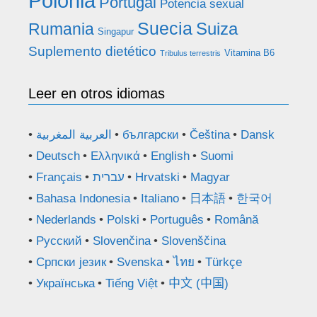
Polonia
Portugal
Potencia sexual
Suecia
Rumania
Suiza
Singapur
Suplemento dietético
Vitamina B6
Tribulus terrestris
Leer en otros idiomas
العربية المغربية
български
Čeština
Dansk
Deutsch
Ελληνικά
English
Suomi
Français
עברית
Hrvatski
Magyar
Bahasa Indonesia
Italiano
日本語
한국어
Nederlands
Polski
Português
Română
Русский
Slovenčina
Slovenščina
Српски језик
Svenska
ไทย
Türkçe
Українська
Tiếng Việt
中文 (中国)