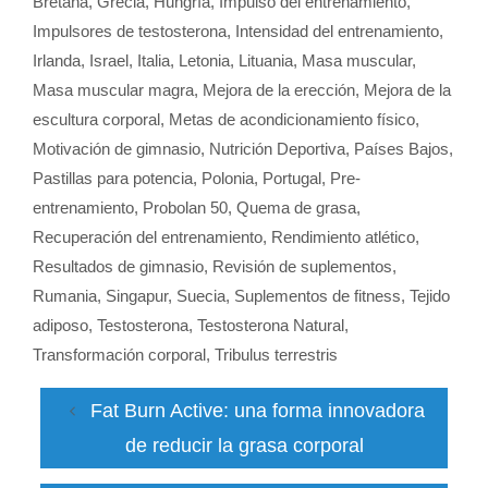
Bretaña
,
Grecia
,
Hungría
,
Impulso del entrenamiento
,
Impulsores de testosterona
,
Intensidad del entrenamiento
,
Irlanda
,
Israel
,
Italia
,
Letonia
,
Lituania
,
Masa muscular
,
Masa muscular magra
,
Mejora de la erección
,
Mejora de la
escultura corporal
,
Metas de acondicionamiento físico
,
Motivación de gimnasio
,
Nutrición Deportiva
,
Países Bajos
,
Pastillas para potencia
,
Polonia
,
Portugal
,
Pre-
entrenamiento
,
Probolan 50
,
Quema de grasa
,
Recuperación del entrenamiento
,
Rendimiento atlético
,
Resultados de gimnasio
,
Revisión de suplementos
,
Rumania
,
Singapur
,
Suecia
,
Suplementos de fitness
,
Tejido
adiposo
,
Testosterona
,
Testosterona Natural
,
Transformación corporal
,
Tribulus terrestris
Fat Burn Active: una forma innovadora
de reducir la grasa corporal