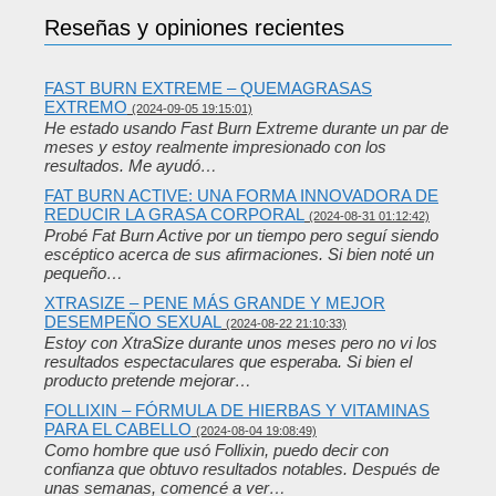
Reseñas y opiniones recientes
FAST BURN EXTREME – QUEMAGRASAS
EXTREMO
(2024-09-05 19:15:01)
He estado usando Fast Burn Extreme durante un par de
meses y estoy realmente impresionado con los
resultados. Me ayudó…
FAT BURN ACTIVE: UNA FORMA INNOVADORA DE
REDUCIR LA GRASA CORPORAL
(2024-08-31 01:12:42)
Probé Fat Burn Active por un tiempo pero seguí siendo
escéptico acerca de sus afirmaciones. Si bien noté un
pequeño…
XTRASIZE – PENE MÁS GRANDE Y MEJOR
DESEMPEÑO SEXUAL
(2024-08-22 21:10:33)
Estoy con XtraSize durante unos meses pero no vi los
resultados espectaculares que esperaba. Si bien el
producto pretende mejorar…
FOLLIXIN – FÓRMULA DE HIERBAS Y VITAMINAS
PARA EL CABELLO
(2024-08-04 19:08:49)
Como hombre que usó Follixin, puedo decir con
confianza que obtuvo resultados notables. Después de
unas semanas, comencé a ver…