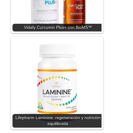
Vidafy Curcumin Plus+ con BioMS™
Lifepharm Laminine: regeneración y nutrición
equilibrada