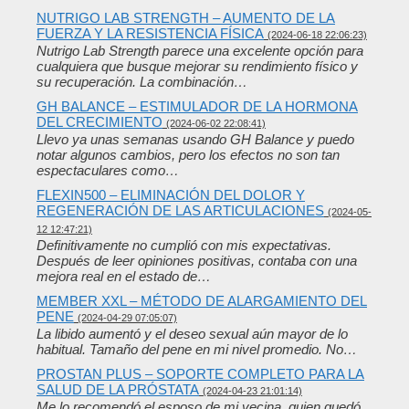
NUTRIGO LAB STRENGTH – AUMENTO DE LA
FUERZA Y ​​LA RESISTENCIA FÍSICA
(2024-06-18 22:06:23)
Nutrigo Lab Strength parece una excelente opción para
cualquiera que busque mejorar su rendimiento físico y
su recuperación. La combinación…
GH BALANCE – ESTIMULADOR DE LA HORMONA
DEL CRECIMIENTO
(2024-06-02 22:08:41)
Llevo ya unas semanas usando GH Balance y puedo
notar algunos cambios, pero los efectos no son tan
espectaculares como…
FLEXIN500 – ELIMINACIÓN DEL DOLOR Y
REGENERACIÓN DE LAS ARTICULACIONES
(2024-05-
12 12:47:21)
Definitivamente no cumplió con mis expectativas.
Después de leer opiniones positivas, contaba con una
mejora real en el estado de…
MEMBER XXL – MÉTODO DE ALARGAMIENTO DEL
PENE
(2024-04-29 07:05:07)
La libido aumentó y el deseo sexual aún mayor de lo
habitual. Tamaño del pene en mi nivel promedio. No…
PROSTAN PLUS – SOPORTE COMPLETO PARA LA
SALUD DE LA PRÓSTATA
(2024-04-23 21:01:14)
Me lo recomendó el esposo de mi vecina, quien quedó