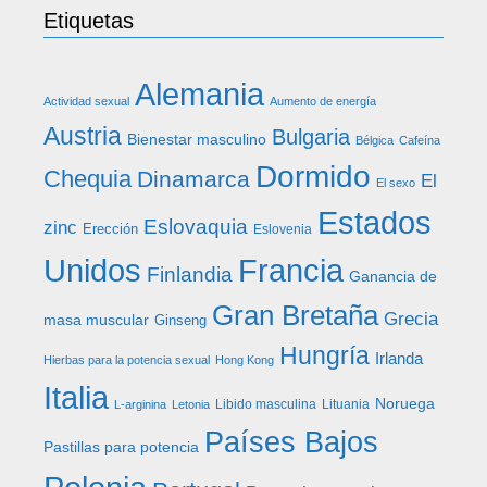
Etiquetas
Alemania
Actividad sexual
Aumento de energía
Austria
Bulgaria
Bienestar masculino
Bélgica
Cafeína
Dormido
Chequia
Dinamarca
El
El sexo
Estados
Eslovaquia
zinc
Erección
Eslovenia
Francia
Unidos
Finlandia
Ganancia de
Gran Bretaña
Grecia
masa muscular
Ginseng
Hungría
Irlanda
Hierbas para la potencia sexual
Hong Kong
Italia
Noruega
Libido masculina
Lituania
L-arginina
Letonia
Países Bajos
Pastillas para potencia