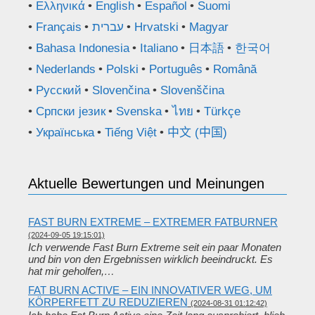
Ελληνικά
English
Español
Suomi
Français
עברית
Hrvatski
Magyar
Bahasa Indonesia
Italiano
日本語
한국어
Nederlands
Polski
Português
Română
Русский
Slovenčina
Slovenščina
Српски језик
Svenska
ไทย
Türkçe
Українська
Tiếng Việt
中文 (中国)
Aktuelle Bewertungen und Meinungen
FAST BURN EXTREME – EXTREMER FATBURNER
(2024-09-05 19:15:01)
Ich verwende Fast Burn Extreme seit ein paar Monaten
und bin von den Ergebnissen wirklich beeindruckt. Es
hat mir geholfen,…
FAT BURN ACTIVE – EIN INNOVATIVER WEG, UM
KÖRPERFETT ZU REDUZIEREN
(2024-08-31 01:12:42)