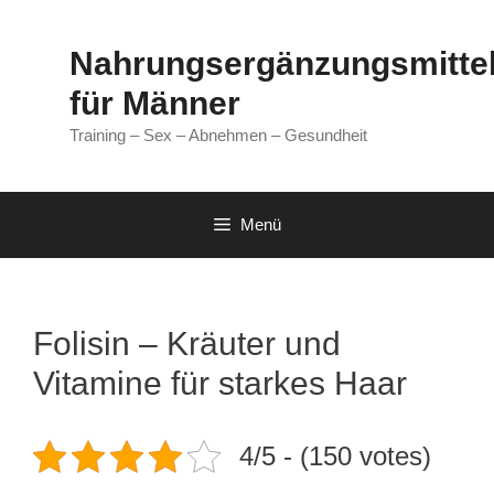
Zum
Inhalt
Nahrungsergänzungsmitte
springen
für Männer
Training – Sex – Abnehmen – Gesundheit
Menü
Folisin – Kräuter und
Vitamine für starkes Haar
4/5 - (150 votes)