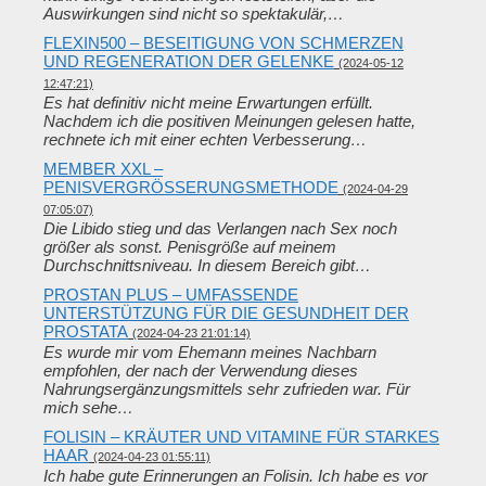
Auswirkungen sind nicht so spektakulär,…
FLEXIN500 – BESEITIGUNG VON SCHMERZEN
UND REGENERATION DER GELENKE
(2024-05-12
12:47:21)
Es hat definitiv nicht meine Erwartungen erfüllt.
Nachdem ich die positiven Meinungen gelesen hatte,
rechnete ich mit einer echten Verbesserung…
MEMBER XXL –
PENISVERGRÖSSERUNGSMETHODE
(2024-04-29
07:05:07)
Die Libido stieg und das Verlangen nach Sex noch
größer als sonst. Penisgröße auf meinem
Durchschnittsniveau. In diesem Bereich gibt…
PROSTAN PLUS – UMFASSENDE
UNTERSTÜTZUNG FÜR DIE GESUNDHEIT DER
PROSTATA
(2024-04-23 21:01:14)
Es wurde mir vom Ehemann meines Nachbarn
empfohlen, der nach der Verwendung dieses
Nahrungsergänzungsmittels sehr zufrieden war. Für
mich sehe…
FOLISIN – KRÄUTER UND VITAMINE FÜR STARKES
HAAR
(2024-04-23 01:55:11)
Ich habe gute Erinnerungen an Folisin. Ich habe es vor