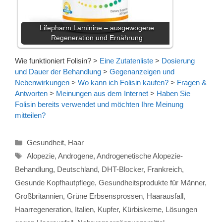
Lifepharm Laminine – ausgewogene
Regeneration und Ernährung
Wie funktioniert Folisin?
>
Eine Zutatenliste
>
Dosierung
und Dauer der Behandlung
>
Gegenanzeigen und
Nebenwirkungen
>
Wo kann ich Folisin kaufen?
>
Fragen &
Antworten
>
Meinungen aus dem Internet
>
Haben Sie
Folisin bereits verwendet und möchten Ihre Meinung
mitteilen?
Kategorien
Gesundheit
,
Haar
Schlagwörter
Alopezie
,
Androgene
,
Androgenetische Alopezie-
Behandlung
,
Deutschland
,
DHT-Blocker
,
Frankreich
,
Gesunde Kopfhautpflege
,
Gesundheitsprodukte für Männer
,
Großbritannien
,
Grüne Erbsensprossen
,
Haarausfall
,
Haarregeneration
,
Italien
,
Kupfer
,
Kürbiskerne
,
Lösungen