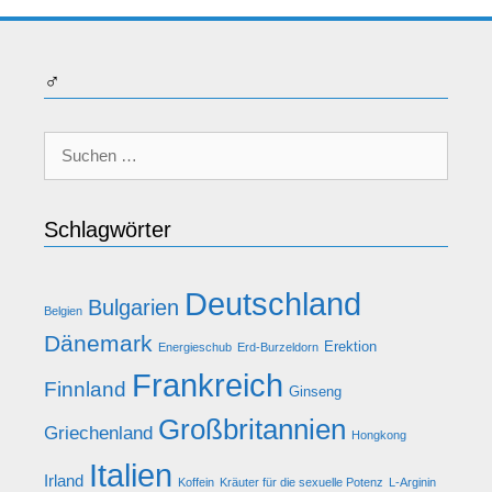
♂
Suche
nach:
Schlagwörter
Deutschland
Bulgarien
Belgien
Dänemark
Erektion
Energieschub
Erd-Burzeldorn
Frankreich
Finnland
Ginseng
Großbritannien
Griechenland
Hongkong
Italien
Irland
Koffein
Kräuter für die sexuelle Potenz
L-Arginin