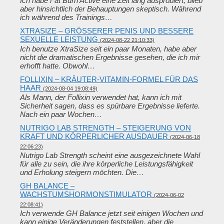
Ich habe Fat Burn Active eine Zeit lang ausprobiert, blieb
aber hinsichtlich der Behauptungen skeptisch. Während
ich während des Trainings…
XTRASIZE – GRÖSSERER PENIS UND BESSERE S
EXUELLE LEISTUNG
(2024-08-22 21:10:33)
Ich benutze XtraSize seit ein paar Monaten, habe aber
nicht die dramatischen Ergebnisse gesehen, die ich mir
erhofft hatte. Obwohl…
FOLLIXIN – KRÄUTER-VITAMIN-FORMEL FÜR DAS
HAAR
(2024-08-04 19:08:49)
Als Mann, der Follixin verwendet hat, kann ich mit
Sicherheit sagen, dass es spürbare Ergebnisse lieferte.
Nach ein paar Wochen…
NUTRIGO LAB STRENGTH – STEIGERUNG VON
KRAFT UND KÖRPERLICHER AUSDAUER
(2024-06-18
22:06:23)
Nutrigo Lab Strength scheint eine ausgezeichnete Wahl
für alle zu sein, die ihre körperliche Leistungsfähigkeit
und Erholung steigern möchten. Die…
GH BALANCE –
WACHSTUMSHORMONSTIMULATOR
(2024-06-02
22:08:41)
Ich verwende GH Balance jetzt seit einigen Wochen und
kann einige Veränderungen feststellen, aber die