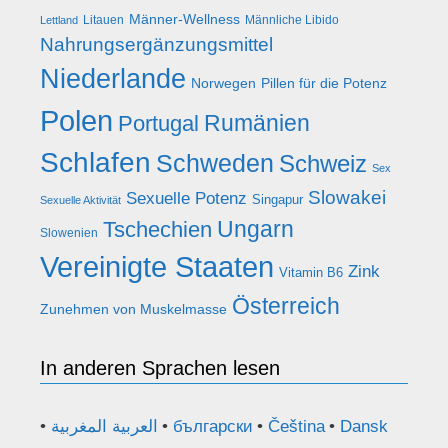
Männer-Wellness
Litauen
Männliche Libido
Lettland
Nahrungsergänzungsmittel
Niederlande
Norwegen
Pillen für die Potenz
Polen
Rumänien
Portugal
Schlafen
Schweden
Schweiz
Sex
Slowakei
Sexuelle Potenz
Singapur
Sexuelle Aktivität
Ungarn
Tschechien
Slowenien
Vereinigte Staaten
Zink
Vitamin B6
Österreich
Zunehmen von Muskelmasse
In anderen Sprachen lesen
العربية المغربية
български
Čeština
Dansk