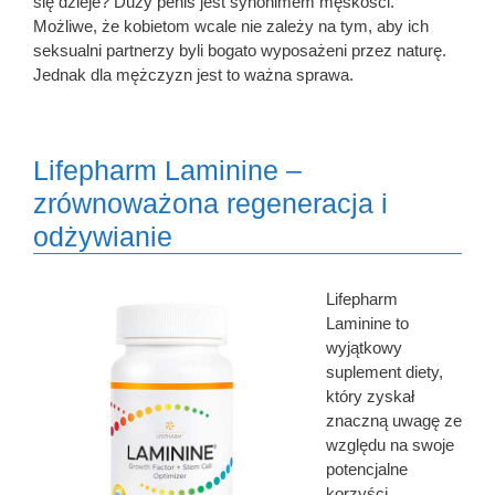
się dzieje? Duży penis jest synonimem męskości.
Możliwe, że kobietom wcale nie zależy na tym, aby ich
seksualni partnerzy byli bogato wyposażeni przez naturę.
Jednak dla mężczyzn jest to ważna sprawa.
Lifepharm Laminine –
zrównoważona regeneracja i
odżywianie
Lifepharm
Laminine to
wyjątkowy
suplement diety,
który zyskał
znaczną uwagę ze
względu na swoje
potencjalne
korzyści