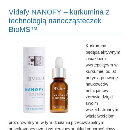
Vidafy NANOFY – kurkumina z
technologią nanocząsteczek
BioMS™
Kurkumina,
będąca aktywnym
związkiem
występującym w
kurkumie, od lat
przyciąga uwagę
naukowców i
entuzjastów
zdrowia dzięki
swoim
wszechstronnym
właściwościom
prozdrowotnym, w tym działaniu przeciwzapalnym,
antyoksydacyjnym i wspierającym układ odpornościowy.