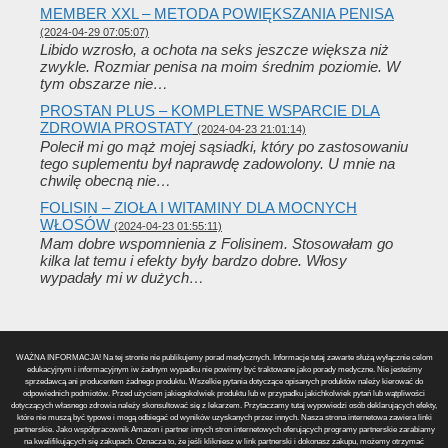
MEMBER XXL – METODA POWIĘKSZANIA PENISA
(2024-04-29 07:05:07)
Libido wzrosło, a ochota na seks jeszcze większa niż
zwykle. Rozmiar penisa na moim średnim poziomie. W
tym obszarze nie…
PROSTAN PLUS – KOMPLETNE WSPARCIE DLA
ZDROWIA PROSTATY
(2024-04-23 21:01:14)
Polecił mi go mąż mojej sąsiadki, który po zastosowaniu
tego suplementu był naprawdę zadowolony. U mnie na
chwilę obecną nie…
FOLISIN – ZIOŁA I WITAMINY DLA MOCNYCH
WŁOSÓW
(2024-04-23 01:55:11)
Mam dobre wspomnienia z Folisinem. Stosowałam go
kilka lat temu i efekty były bardzo dobre. Włosy
wypadały mi w dużych…
WAŻNA INFORMACJA! Na tej stronie nie publikujemy porad medycznych. Informacje tutaj zawarte służą wyłącznie celom
edukacyjnym i informacyjnym iw żadnym wypadku nie powinny być traktowane jako porady medyczne. Nie jesteśmy
sprzedawcą ani producentem żadnego produktu. Wszelkie pytania dotyczące opisanych produktów należy kierować do
odpowiednich podmiotów. Przed użyciem jakiegokolwiek produktu lub w przypadku jakichkolwiek pytań lub wątpliwości
dotyczących własnego zdrowia należy skonsultować się z lekarzem. Przytaczamy tutaj wypowiedzi osób deklarujących efekty,
które nie muszą być typowe i mogą odbiegać od wyników uzyskanych przez innych. Nasza strona internetowa zawiera linki
partnerskie. Jako współpracownik Amazon i partner innych stron internetowych oferujących programy partnerskie zarabiamy
na kwalifikujących się zakupach. Oznacza to, że jeśli klikniesz w link partnerski i dokonasz zakupu, możemy otrzymać