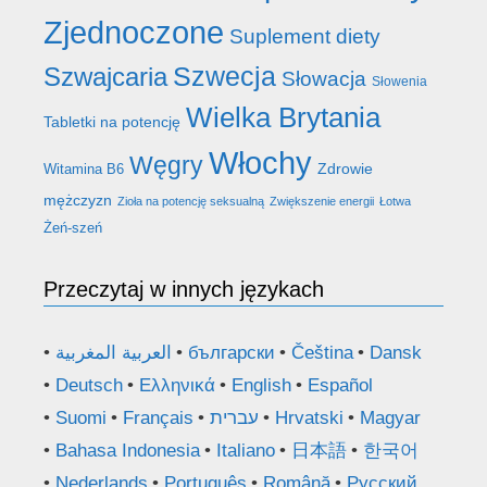
Zjednoczone
Suplement diety
Szwecja
Szwajcaria
Słowacja
Słowenia
Wielka Brytania
Tabletki na potencję
Włochy
Węgry
Zdrowie
Witamina B6
mężczyzn
Zioła na potencję seksualną
Zwiększenie energii
Łotwa
Żeń-szeń
Przeczytaj w innych językach
العربية المغربية
български
Čeština
Dansk
Deutsch
Ελληνικά
English
Español
Suomi
Français
עברית
Hrvatski
Magyar
Bahasa Indonesia
Italiano
日本語
한국어
Nederlands
Português
Română
Русский