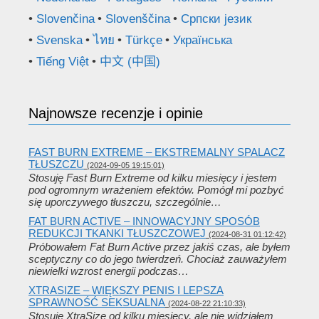
Slovenčina
Slovenščina
Српски језик
Svenska
ไทย
Türkçe
Українська
Tiếng Việt
中文 (中国)
Najnowsze recenzje i opinie
FAST BURN EXTREME – EKSTREMALNY SPALACZ
TŁUSZCZU
(2024-09-05 19:15:01)
Stosuję Fast Burn Extreme od kilku miesięcy i jestem
pod ogromnym wrażeniem efektów. Pomógł mi pozbyć
się uporczywego tłuszczu, szczególnie…
FAT BURN ACTIVE – INNOWACYJNY SPOSÓB
REDUKCJI TKANKI TŁUSZCZOWEJ
(2024-08-31 01:12:42)
Próbowałem Fat Burn Active przez jakiś czas, ale byłem
sceptyczny co do jego twierdzeń. Chociaż zauważyłem
niewielki wzrost energii podczas…
XTRASIZE – WIĘKSZY PENIS I LEPSZA
SPRAWNOŚĆ SEKSUALNA
(2024-08-22 21:10:33)
Stosuję XtraSize od kilku miesięcy, ale nie widziałem