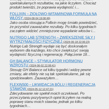
spektakularnych rezultatów, na jakie liczyłem. Chociaż
produkt twierdzi, że poprawia wydajność i…
FOLLIXIN – ZIOŁOWO-WITAMINOWA FORMUŁA NA
WŁOSY
(2024-08-04 19:08:49)
Jako osoba stosująca Follixin mogę śmiało powiedzieć,
że przyniósł zauważalne rezultaty. Po kilku tygodniach
zacząłem widzieć zmniejszone wypadanie włosów i…
NUTRIGO LAB STRENGTH – ZWIĘKSZENIE SIŁY I
WYTRZYMAŁOŚCI FIZYCZNEJ
(2024-06-18 22:06:23)
Nutrigo Lab Strength wydaje się być doskonałym
wyborem dla każdego, kto chce zwiększyć swoją
wydajność fizyczną i regenerację. Połączenie 18…
GH BALANCE – STYMULATOR HORMONU
WZROSTU
(2024-06-02 22:08:41)
Stosuję GH Balance od kilku tygodni i widzę pewne
zmiany, ale efekty nie są tak spektakularne, jak się
spodziewałem. Zauważyłem…
FLEXIN500 – LIKWIDACJA BÓLU I REGENERACJA
STAWÓW
(2024-05-12 12:47:21)
Zdecydowanie nie spełnił moich oczekiwań. Po
przeczytaniu pozytywnych opinii liczyłem na realną
poprawę stanu moich stawów, jednak po kilku
tygodniach…