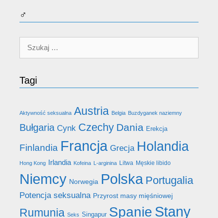
♂
Szukaj:
Tagi
Austria
Aktywność seksualna
Belgia
Buzdyganek naziemny
Czechy
Dania
Bułgaria
Cynk
Erekcja
Francja
Holandia
Finlandia
Grecja
Irlandia
Litwa
Męskie libido
Hong Kong
Kofeina
L-arginina
Niemcy
Polska
Portugalia
Norwegia
Potencja seksualna
Przyrost masy mięśniowej
Stany
Spanie
Rumunia
Singapur
Seks