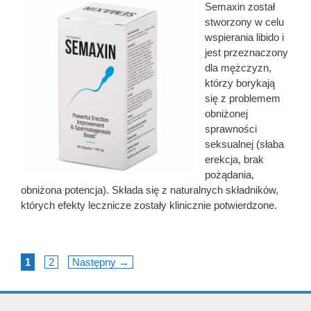
Semaxin został
stworzony w celu
wspierania libido i
jest przeznaczony
dla mężczyzn,
którzy borykają
się z problemem
obniżonej
sprawności
seksualnej (słaba
erekcja, brak
pożądania,
obniżona potencja). Składa się z naturalnych składników,
których efekty lecznicze zostały klinicznie potwierdzone.
Page
Page
1
2
Następny
→