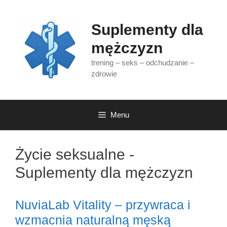
Przejdź
do
Suplementy dla
treści
mężczyzn
trening – seks – odchudzanie –
zdrowie
Menu
Życie seksualne -
Suplementy dla mężczyzn
NuviaLab Vitality – przywraca i
wzmacnia naturalną męską