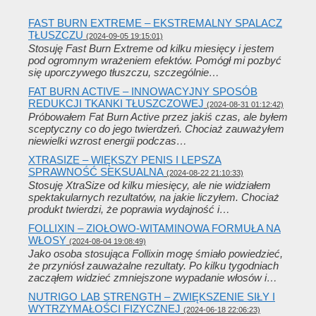
FAST BURN EXTREME – EKSTREMALNY SPALACZ
TŁUSZCZU
(2024-09-05 19:15:01)
Stosuję Fast Burn Extreme od kilku miesięcy i jestem
pod ogromnym wrażeniem efektów. Pomógł mi pozbyć
się uporczywego tłuszczu, szczególnie…
FAT BURN ACTIVE – INNOWACYJNY SPOSÓB
REDUKCJI TKANKI TŁUSZCZOWEJ
(2024-08-31 01:12:42)
Próbowałem Fat Burn Active przez jakiś czas, ale byłem
sceptyczny co do jego twierdzeń. Chociaż zauważyłem
niewielki wzrost energii podczas…
XTRASIZE – WIĘKSZY PENIS I LEPSZA
SPRAWNOŚĆ SEKSUALNA
(2024-08-22 21:10:33)
Stosuję XtraSize od kilku miesięcy, ale nie widziałem
spektakularnych rezultatów, na jakie liczyłem. Chociaż
produkt twierdzi, że poprawia wydajność i…
FOLLIXIN – ZIOŁOWO-WITAMINOWA FORMUŁA NA
WŁOSY
(2024-08-04 19:08:49)
Jako osoba stosująca Follixin mogę śmiało powiedzieć,
że przyniósł zauważalne rezultaty. Po kilku tygodniach
zacząłem widzieć zmniejszone wypadanie włosów i…
NUTRIGO LAB STRENGTH – ZWIĘKSZENIE SIŁY I
WYTRZYMAŁOŚCI FIZYCZNEJ
(2024-06-18 22:06:23)