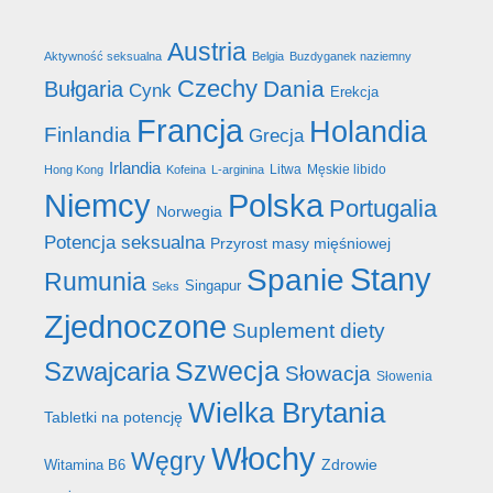
Austria
Aktywność seksualna
Belgia
Buzdyganek naziemny
Czechy
Dania
Bułgaria
Cynk
Erekcja
Francja
Holandia
Finlandia
Grecja
Irlandia
Litwa
Męskie libido
Hong Kong
Kofeina
L-arginina
Niemcy
Polska
Portugalia
Norwegia
Potencja seksualna
Przyrost masy mięśniowej
Stany
Spanie
Rumunia
Singapur
Seks
Zjednoczone
Suplement diety
Szwecja
Szwajcaria
Słowacja
Słowenia
Wielka Brytania
Tabletki na potencję
Włochy
Węgry
Zdrowie
Witamina B6