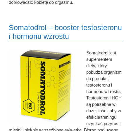
doprowadzić kobietę do orgazmu.
Somatodrol – booster testosteronu
i hormonu wzrostu
Somatodrol jest
suplementem
diety, który
pobudza organizm
do produkcji
testosteronu i
hormonu wzrostu.
Testosteron i HGH
są potrzebne w
dużej ilości, aby w
efekcie treningu
uzyskać przyrost
mięśni i pięknie wyrzeźbioną sylwetkę. Biorąc pod uwagę,