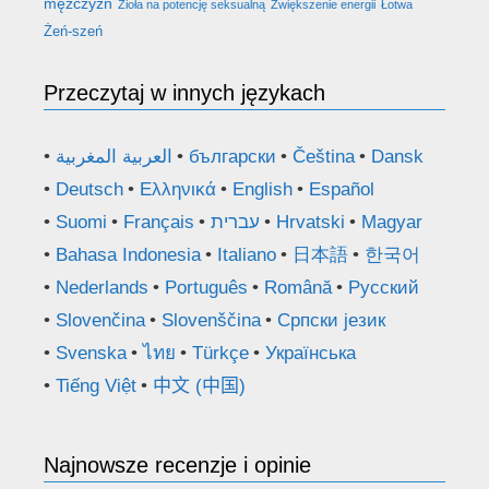
mężczyzn
Zioła na potencję seksualną
Zwiększenie energii
Łotwa
Żeń-szeń
Przeczytaj w innych językach
العربية المغربية
български
Čeština
Dansk
Deutsch
Ελληνικά
English
Español
Suomi
Français
עברית
Hrvatski
Magyar
Bahasa Indonesia
Italiano
日本語
한국어
Nederlands
Português
Română
Русский
Slovenčina
Slovenščina
Српски језик
Svenska
ไทย
Türkçe
Українська
Tiếng Việt
中文 (中国)
Najnowsze recenzje i opinie