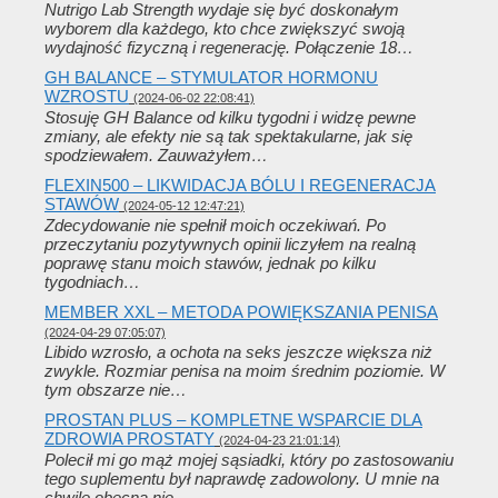
Nutrigo Lab Strength wydaje się być doskonałym
wyborem dla każdego, kto chce zwiększyć swoją
wydajność fizyczną i regenerację. Połączenie 18…
GH BALANCE – STYMULATOR HORMONU
WZROSTU
(2024-06-02 22:08:41)
Stosuję GH Balance od kilku tygodni i widzę pewne
zmiany, ale efekty nie są tak spektakularne, jak się
spodziewałem. Zauważyłem…
FLEXIN500 – LIKWIDACJA BÓLU I REGENERACJA
STAWÓW
(2024-05-12 12:47:21)
Zdecydowanie nie spełnił moich oczekiwań. Po
przeczytaniu pozytywnych opinii liczyłem na realną
poprawę stanu moich stawów, jednak po kilku
tygodniach…
MEMBER XXL – METODA POWIĘKSZANIA PENISA
(2024-04-29 07:05:07)
Libido wzrosło, a ochota na seks jeszcze większa niż
zwykle. Rozmiar penisa na moim średnim poziomie. W
tym obszarze nie…
PROSTAN PLUS – KOMPLETNE WSPARCIE DLA
ZDROWIA PROSTATY
(2024-04-23 21:01:14)
Polecił mi go mąż mojej sąsiadki, który po zastosowaniu
tego suplementu był naprawdę zadowolony. U mnie na
chwilę obecną nie…