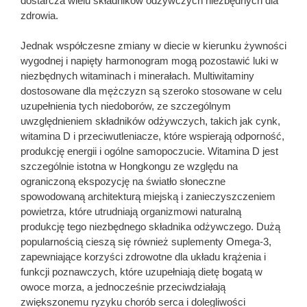
dostarcza wielu składników odżywczych niezbędnych dla
zdrowia.
Jednak współczesne zmiany w diecie w kierunku żywności
wygodnej i napięty harmonogram mogą pozostawić luki w
niezbędnych witaminach i minerałach. Multiwitaminy
dostosowane dla mężczyzn są szeroko stosowane w celu
uzupełnienia tych niedoborów, ze szczególnym
uwzględnieniem składników odżywczych, takich jak cynk,
witamina D i przeciwutleniacze, które wspierają odporność,
produkcję energii i ogólne samopoczucie. Witamina D jest
szczególnie istotna w Hongkongu ze względu na
ograniczoną ekspozycję na światło słoneczne
spowodowaną architekturą miejską i zanieczyszczeniem
powietrza, które utrudniają organizmowi naturalną
produkcję tego niezbędnego składnika odżywczego. Dużą
popularnością cieszą się również suplementy Omega-3,
zapewniające korzyści zdrowotne dla układu krążenia i
funkcji poznawczych, które uzupełniają dietę bogatą w
owoce morza, a jednocześnie przeciwdziałają
zwiększonemu ryzyku chorób serca i dolegliwości