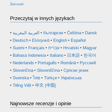
Żeń-szeń
Przeczytaj w innych językach
العربية المغربية
български
Čeština
Dansk
Deutsch
Ελληνικά
English
Español
Suomi
Français
עברית
Hrvatski
Magyar
Bahasa Indonesia
Italiano
日本語
한국어
Nederlands
Português
Română
Русский
Slovenčina
Slovenščina
Српски језик
Svenska
ไทย
Türkçe
Українська
Tiếng Việt
中文 (中国)
Najnowsze recenzje i opinie