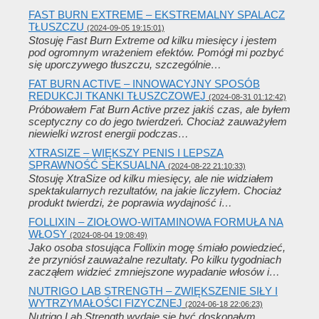
FAST BURN EXTREME – EKSTREMALNY SPALACZ
TŁUSZCZU
(2024-09-05 19:15:01)
Stosuję Fast Burn Extreme od kilku miesięcy i jestem
pod ogromnym wrażeniem efektów. Pomógł mi pozbyć
się uporczywego tłuszczu, szczególnie…
FAT BURN ACTIVE – INNOWACYJNY SPOSÓB
REDUKCJI TKANKI TŁUSZCZOWEJ
(2024-08-31 01:12:42)
Próbowałem Fat Burn Active przez jakiś czas, ale byłem
sceptyczny co do jego twierdzeń. Chociaż zauważyłem
niewielki wzrost energii podczas…
XTRASIZE – WIĘKSZY PENIS I LEPSZA
SPRAWNOŚĆ SEKSUALNA
(2024-08-22 21:10:33)
Stosuję XtraSize od kilku miesięcy, ale nie widziałem
spektakularnych rezultatów, na jakie liczyłem. Chociaż
produkt twierdzi, że poprawia wydajność i…
FOLLIXIN – ZIOŁOWO-WITAMINOWA FORMUŁA NA
WŁOSY
(2024-08-04 19:08:49)
Jako osoba stosująca Follixin mogę śmiało powiedzieć,
że przyniósł zauważalne rezultaty. Po kilku tygodniach
zacząłem widzieć zmniejszone wypadanie włosów i…
NUTRIGO LAB STRENGTH – ZWIĘKSZENIE SIŁY I
WYTRZYMAŁOŚCI FIZYCZNEJ
(2024-06-18 22:06:23)
Nutrigo Lab Strength wydaje się być doskonałym