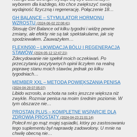
wyborem dla każdego, kto chce zwiększyć swoją
wydajność fizyczną i regenerację. Połączenie 18…
GH BALANCE – STYMULATOR HORMONU
WZROSTU
(2024-06-02 22:08:41)
Stosuję GH Balance od kilku tygodni i widzę pewne
zmiany, ale efekty nie są tak spektakularne, jak się
spodziewałem. Zauważyłem…
FLEXIN500 – LIKWIDACJA BÓLU I REGENERACJA
STAWÓW
(2024-05-12 12:47:21)
Zdecydowanie nie spełnił moich oczekiwań. Po
przeczytaniu pozytywnych opinii liczyłem na realną
poprawę stanu moich stawów, jednak po kilku
tygodniach…
MEMBER XXL – METODA POWIĘKSZANIA PENISA
(2024-04-29 07:05:07)
Libido wzrosło, a ochota na seks jeszcze większa niż
zwykle. Rozmiar penisa na moim średnim poziomie. W
tym obszarze nie…
PROSTAN PLUS – KOMPLETNE WSPARCIE DLA
ZDROWIA PROSTATY
(2024-04-23 21:01:14)
Polecił mi go mąż mojej sąsiadki, który po zastosowaniu
tego suplementu był naprawdę zadowolony. U mnie na
chwilę obecną nie…