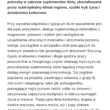
potrzeby w zakresie suplementów diety, ukształtowane
przez subtropikalny klimat regionu, szybki tryb życia i
dziedzictwo kulturowe.
Przy wysokiej wilgotności i gorącym lecie nawodnienie jest
dla wielu priorytetem, dlatego suplementacja elektrolitów z
magnezem, potasem i sodem jest niezbędna do
uzupełnienia utraconych minerałów i utrzymania poziomu
energii, szczególnie w przypadku osób pracujących na
świeżym powietrzu lub uprawiających aktywność fizyczną.
Gęste środowisko miejskie i długie godziny pracy
powszechne w Hongkongu często skłaniają mężczyzn do
poszukiwania suplementów, które łagodzą zmęczenie,
dodają energii i poprawiają koncentrację. Szczególnie
popularne są produkty zawierające witaminy z grupy B,
żeń-szeń i adaptogeny, takie jak ashwagandha,
pomagające mężczyznom radzić sobie ze stresem i
utrzymywać najwyższą wydajność w obliczu wymagań
życia w mieście. Tradycyjna dieta kantońska, bogata w
świeże warzywa, owoce morza, ryż i zupy ziołowe,