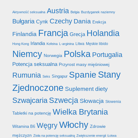
Austria
Aktywność seksualna
Belgia
Buzdyganek naziemny
Czechy
Dania
Bułgaria
Cynk
Erekcja
Francja
Holandia
Finlandia
Grecja
Irlandia
Litwa
Męskie libido
Hong Kong
Kofeina
L-arginina
Niemcy
Polska
Portugalia
Norwegia
Potencja seksualna
Przyrost masy mięśniowej
Stany
Spanie
Rumunia
Singapur
Seks
Zjednoczone
Suplement diety
Szwecja
Szwajcaria
Słowacja
Słowenia
Wielka Brytania
Tabletki na potencję
Włochy
Węgry
Zdrowie
Witamina B6
mężczyzn
Zioła na potencję seksualną
Zwiększenie energii
Łotwa