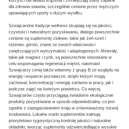
korzyści dla układu krążenia i zmniejszają stany zapalne
dla zdrowia stawów, szczególnie cenione przez mężczyzn
uprawiających sporty o dużym wysiłku.
Szwajcarskie tradycje wellness skupiają się na jakości,
czystości i naturalnym pozyskiwaniu, dlatego powszechnie
cenione są suplementy ziołowe, takie jak żeń-szeń i
różeniec górski, znane ze swoich właściwości
zwiększających wytrzymałość i adaptogennych. Minerały,
takie jak magnez i cynk, są powszechnie stosowane w
celu wspomagania regeneracji mięśni, natomiast
Szwajcarzy cenią także witaminy z grupy B ze względu na
energię i wsparcie poznawcze, dzięki którym mogą
zachować koncentrację i energię zarówno w pracy, jak i
podczas zajęć na świeżym powietrzu. Co więcej,
Szwajcarów często przyciągają świadome ekologicznie
produkty pozyskiwane w sposób odpowiedzialny, co jest
zgodne z zaangażowaniem kraju w zrównoważony rozwój
środowiska. Lokalne marki suplementów traktują
priorytetowo rygorystyczną kontrolę jakości i naturalne
składniki, tworząc suplementy odzwierciedlające wysokie