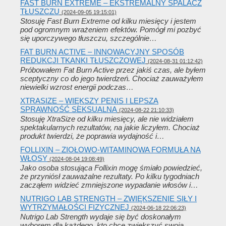
FAST BURN EXTREME – EKSTREMALNY SPALACZ
TŁUSZCZU
(2024-09-05 19:15:01)
Stosuję Fast Burn Extreme od kilku miesięcy i jestem
pod ogromnym wrażeniem efektów. Pomógł mi pozbyć
się uporczywego tłuszczu, szczególnie…
FAT BURN ACTIVE – INNOWACYJNY SPOSÓB
REDUKCJI TKANKI TŁUSZCZOWEJ
(2024-08-31 01:12:42)
Próbowałem Fat Burn Active przez jakiś czas, ale byłem
sceptyczny co do jego twierdzeń. Chociaż zauważyłem
niewielki wzrost energii podczas…
XTRASIZE – WIĘKSZY PENIS I LEPSZA
SPRAWNOŚĆ SEKSUALNA
(2024-08-22 21:10:33)
Stosuję XtraSize od kilku miesięcy, ale nie widziałem
spektakularnych rezultatów, na jakie liczyłem. Chociaż
produkt twierdzi, że poprawia wydajność i…
FOLLIXIN – ZIOŁOWO-WITAMINOWA FORMUŁA NA
WŁOSY
(2024-08-04 19:08:49)
Jako osoba stosująca Follixin mogę śmiało powiedzieć,
że przyniósł zauważalne rezultaty. Po kilku tygodniach
zacząłem widzieć zmniejszone wypadanie włosów i…
NUTRIGO LAB STRENGTH – ZWIĘKSZENIE SIŁY I
WYTRZYMAŁOŚCI FIZYCZNEJ
(2024-06-18 22:06:23)
Nutrigo Lab Strength wydaje się być doskonałym
wyborem dla każdego, kto chce zwiększyć swoją