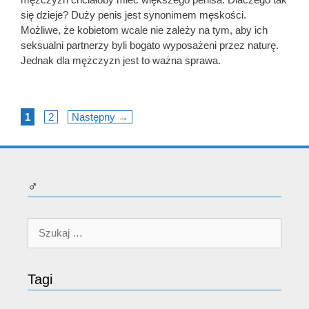
się dzieje? Duży penis jest synonimem męskości.
Możliwe, że kobietom wcale nie zależy na tym, aby ich
seksualni partnerzy byli bogato wyposażeni przez naturę.
Jednak dla mężczyzn jest to ważna sprawa.
Page
Page
1
2
Następny
→
♂
Szukaj:
Tagi