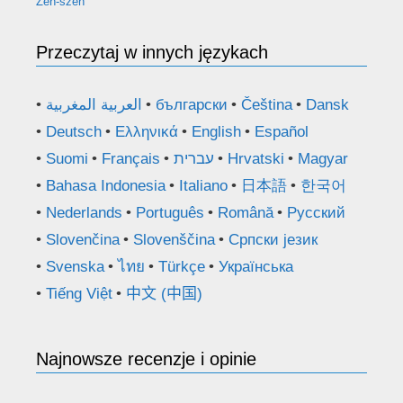
Żeń-szeń
Przeczytaj w innych językach
العربية المغربية
български
Čeština
Dansk
Deutsch
Ελληνικά
English
Español
Suomi
Français
עברית
Hrvatski
Magyar
Bahasa Indonesia
Italiano
日本語
한국어
Nederlands
Português
Română
Русский
Slovenčina
Slovenščina
Српски језик
Svenska
ไทย
Türkçe
Українська
Tiếng Việt
中文 (中国)
Najnowsze recenzje i opinie