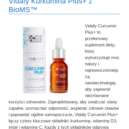
Vidafy Kurkumina Plus+ z
BioMS™
Vidafy Curcumin
Plus+ to
przełomowy
suplement diety,
który
wykorzystuje moc
natury i
najnowocześniejs
zą
nanotechnologię,
aby zapewnić
niezrównane
korzyści zdrowotne. Zaprojektowany, aby zwalczać stany
zapalne, wzmacniać odporność, wspierać zdrowie stawów
i poprawiać ogólne samopoczucie, Vidafy Curcumin Plus+
łączy cztery kluczowe składniki: kurkuminę, witaminę D3,
imbir i witaminę C. Każdy z tych składników odgrywa