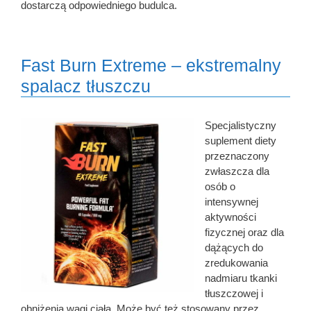
dostarczą odpowiedniego budulca.
Fast Burn Extreme – ekstremalny
spalacz tłuszczu
Specjalistyczny
suplement diety
przeznaczony
zwłaszcza dla
osób o
intensywnej
aktywności
fizycznej oraz dla
dążących do
zredukowania
nadmiaru tkanki
tłuszczowej i
obniżenia wagi ciała. Może być też stosowany przez