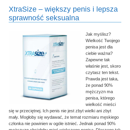
XtraSize – większy penis i lepsza
sprawność seksualna
Jak myślisz?
Wielkość Twojego
penisa jest dla
ciebie ważna?
Zapewne tak
właśnie jest, skoro
czytasz ten tekst.
Prawda jest taka,
że ponad 90%
mężczyzn ma
penisa, którego
wielkość mieści
się w przeciętnej. Ich penis nie jest zbyt wielki ani zbyt
mały. Mogłoby się wydawać, że temat rozmiaru męskiego
członka nie powinien w ogóle istnieć. Jednak ponad 90%
mężczyzn chciałoby mieć większego penisa. Dlaczego tak