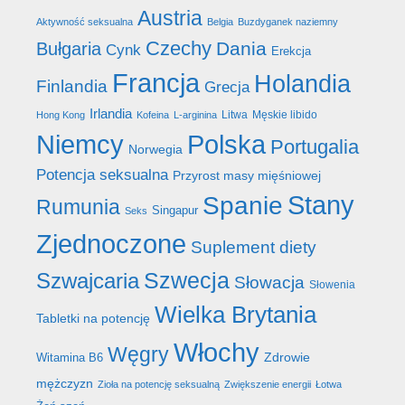
Austria
Aktywność seksualna
Belgia
Buzdyganek naziemny
Czechy
Dania
Bułgaria
Cynk
Erekcja
Francja
Holandia
Finlandia
Grecja
Irlandia
Litwa
Męskie libido
Hong Kong
Kofeina
L-arginina
Niemcy
Polska
Portugalia
Norwegia
Potencja seksualna
Przyrost masy mięśniowej
Stany
Spanie
Rumunia
Singapur
Seks
Zjednoczone
Suplement diety
Szwecja
Szwajcaria
Słowacja
Słowenia
Wielka Brytania
Tabletki na potencję
Włochy
Węgry
Zdrowie
Witamina B6
mężczyzn
Zioła na potencję seksualną
Zwiększenie energii
Łotwa