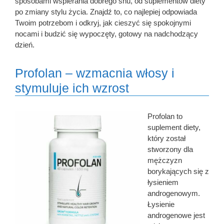
sposobami wspierania dobrego snu, od suplementów diety
po zmiany stylu życia. Znajdź to, co najlepiej odpowiada
Twoim potrzebom i odkryj, jak cieszyć się spokojnymi
nocami i budzić się wypoczęty, gotowy na nadchodzący
dzień.
Profolan – wzmacnia włosy i
stymuluje ich wzrost
Profolan to
suplement diety,
który został
stworzony dla
mężczyzn
borykających się z
łysieniem
androgenowym.
Łysienie
androgenowe jest