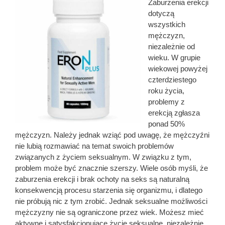
Zaburzenia erekcji
dotyczą
wszystkich
mężczyzn,
niezależnie od
wieku. W grupie
wiekowej powyżej
czterdziestego
roku życia,
problemy z
erekcją zgłasza
ponad 50%
mężczyzn. Należy jednak wziąć pod uwagę, że mężczyźni
nie lubią rozmawiać na temat swoich problemów
związanych z życiem seksualnym. W związku z tym,
problem może być znacznie szerszy. Wiele osób myśli, że
zaburzenia erekcji i brak ochoty na seks są naturalną
konsekwencją procesu starzenia się organizmu, i dlatego
nie próbują nic z tym zrobić. Jednak seksualne możliwości
mężczyzny nie są ograniczone przez wiek. Możesz mieć
aktywne i satysfakcjonujące życie seksualne, niezależnie