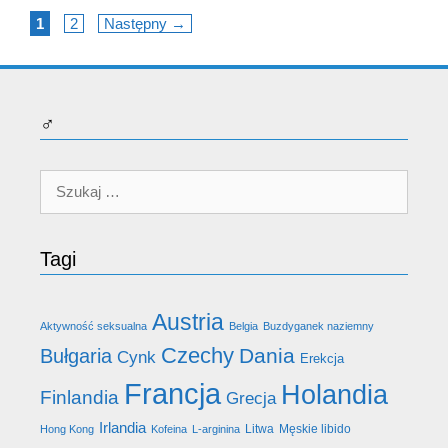
Page
Page
1
2
Następny
→
♂
Szukaj:
Tagi
Austria
Aktywność seksualna
Belgia
Buzdyganek naziemny
Czechy
Dania
Bułgaria
Cynk
Erekcja
Francja
Holandia
Finlandia
Grecja
Irlandia
Litwa
Męskie libido
Hong Kong
Kofeina
L-arginina