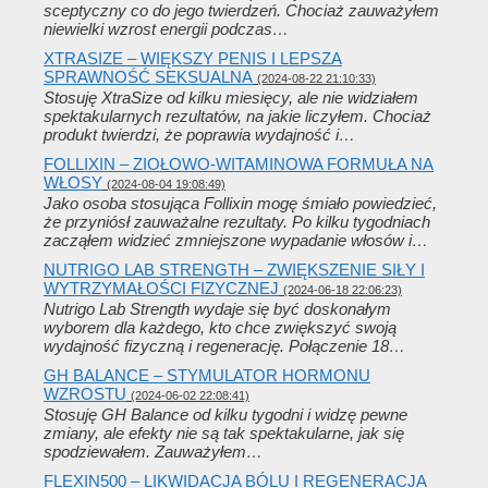
sceptyczny co do jego twierdzeń. Chociaż zauważyłem
niewielki wzrost energii podczas…
XTRASIZE – WIĘKSZY PENIS I LEPSZA
SPRAWNOŚĆ SEKSUALNA
(2024-08-22 21:10:33)
Stosuję XtraSize od kilku miesięcy, ale nie widziałem
spektakularnych rezultatów, na jakie liczyłem. Chociaż
produkt twierdzi, że poprawia wydajność i…
FOLLIXIN – ZIOŁOWO-WITAMINOWA FORMUŁA NA
WŁOSY
(2024-08-04 19:08:49)
Jako osoba stosująca Follixin mogę śmiało powiedzieć,
że przyniósł zauważalne rezultaty. Po kilku tygodniach
zacząłem widzieć zmniejszone wypadanie włosów i…
NUTRIGO LAB STRENGTH – ZWIĘKSZENIE SIŁY I
WYTRZYMAŁOŚCI FIZYCZNEJ
(2024-06-18 22:06:23)
Nutrigo Lab Strength wydaje się być doskonałym
wyborem dla każdego, kto chce zwiększyć swoją
wydajność fizyczną i regenerację. Połączenie 18…
GH BALANCE – STYMULATOR HORMONU
WZROSTU
(2024-06-02 22:08:41)
Stosuję GH Balance od kilku tygodni i widzę pewne
zmiany, ale efekty nie są tak spektakularne, jak się
spodziewałem. Zauważyłem…
FLEXIN500 – LIKWIDACJA BÓLU I REGENERACJA