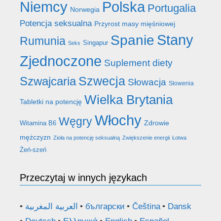
Niemcy
Polska
Portugalia
Norwegia
Potencja seksualna
Przyrost masy mięśniowej
Stany
Spanie
Rumunia
Singapur
Seks
Zjednoczone
Suplement diety
Szwecja
Szwajcaria
Słowacja
Słowenia
Wielka Brytania
Tabletki na potencję
Włochy
Węgry
Zdrowie
Witamina B6
mężczyzn
Zioła na potencję seksualną
Zwiększenie energii
Łotwa
Żeń-szeń
Przeczytaj w innych językach
العربية المغربية
български
Čeština
Dansk