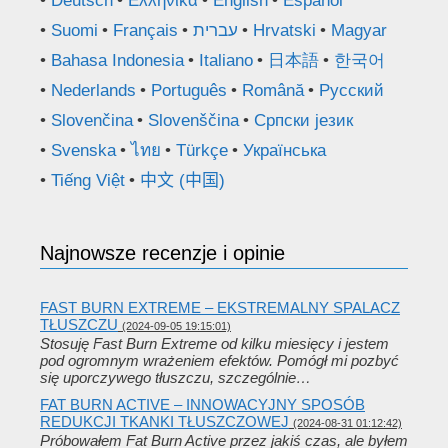
Deutsch
Ελληνικά
English
Español
Suomi
Français
עברית
Hrvatski
Magyar
Bahasa Indonesia
Italiano
日本語
한국어
Nederlands
Português
Română
Русский
Slovenčina
Slovenščina
Српски језик
Svenska
ไทย
Türkçe
Українська
Tiếng Việt
中文 (中国)
Najnowsze recenzje i opinie
FAST BURN EXTREME – EKSTREMALNY SPALACZ
TŁUSZCZU
(2024-09-05 19:15:01)
Stosuję Fast Burn Extreme od kilku miesięcy i jestem
pod ogromnym wrażeniem efektów. Pomógł mi pozbyć
się uporczywego tłuszczu, szczególnie…
FAT BURN ACTIVE – INNOWACYJNY SPOSÓB
REDUKCJI TKANKI TŁUSZCZOWEJ
(2024-08-31 01:12:42)
Próbowałem Fat Burn Active przez jakiś czas, ale byłem