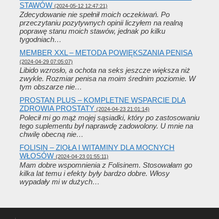
STAWÓW
(2024-05-12 12:47:21)
Zdecydowanie nie spełnił moich oczekiwań. Po
przeczytaniu pozytywnych opinii liczyłem na realną
poprawę stanu moich stawów, jednak po kilku
tygodniach…
MEMBER XXL – METODA POWIĘKSZANIA PENISA
(2024-04-29 07:05:07)
Libido wzrosło, a ochota na seks jeszcze większa niż
zwykle. Rozmiar penisa na moim średnim poziomie. W
tym obszarze nie…
PROSTAN PLUS – KOMPLETNE WSPARCIE DLA
ZDROWIA PROSTATY
(2024-04-23 21:01:14)
Polecił mi go mąż mojej sąsiadki, który po zastosowaniu
tego suplementu był naprawdę zadowolony. U mnie na
chwilę obecną nie…
FOLISIN – ZIOŁA I WITAMINY DLA MOCNYCH
WŁOSÓW
(2024-04-23 01:55:11)
Mam dobre wspomnienia z Folisinem. Stosowałam go
kilka lat temu i efekty były bardzo dobre. Włosy
wypadały mi w dużych…